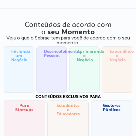
Conteúdos de acordo com
o
seu Momento
Veja o que o Sebrae tem para você de acordo com o seu
momento:
Iniciando
Desenvolvimento
Aprimorando
Expandindo
um
Pessoal
o
o
Negócio
Negócio
Negócio
CONTEÚDOS EXCLUSIVOS PARA
Para
Estudantes
Gestores
Startups
e
Públicos
Educadores