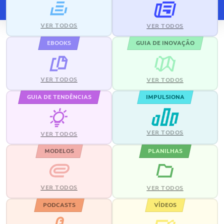
VER TODOS
VER TODOS
EBOOKS
GUIA DE INOVAÇÃO
VER TODOS
VER TODOS
GUIA DE TENDÊNCIAS
IMPULSIONA
VER TODOS
VER TODOS
MODELOS
PLANILHAS
VER TODOS
VER TODOS
PODCASTS
VÍDEOS