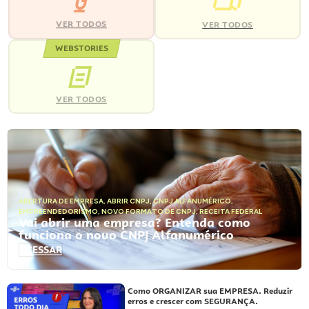
VER TODOS
VER TODOS
WEBSTORIES
VER TODOS
ABERTURA DE EMPRESA
,
ABRIR CNPJ
,
CNPJ ALFANUMÉRICO
,
EMPREENDEDORISMO
,
NOVO FORMATO DE CNPJ
,
RECEITA FEDERAL
Vai abrir uma empresa? Entenda como
funciona o novo CNPJ Alfanumérico
ACESSAR
Como ORGANIZAR sua EMPRESA. Reduzir
erros e crescer com SEGURANÇA.