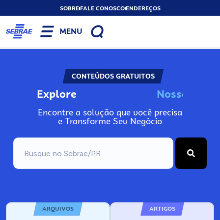
SOBRE
FALE CONOSCO
ENDEREÇOS
MENU
CONTEÚDOS GRATUITOS
Explore
N
o
s
s
o
s
A
Encontre a solução que você precisa
e Transforme Seu Negócio
ARQUIVOS
ARTIGOS