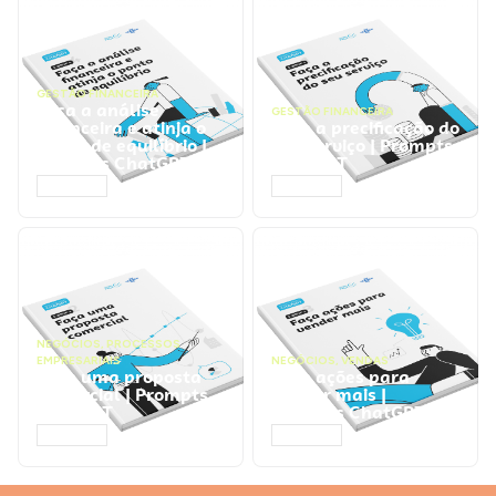
GESTÃO FINANCEIRA
Faça a análise
GESTÃO FINANCEIRA
financeira e atinja o
Faça a precificação do
ponto de equilíbrio |
seu serviço | Prompts
Prompts ChatGPT
ChatGPT
ACESSAR
ACESSAR
NEGÓCIOS
,
PROCESSOS
EMPRESARIAIS
NEGÓCIOS
,
VENDAS
Faça uma proposta
Faça ações para
comercial | Prompts
vender mais |
ChatGPT
Prompts ChatGPT
ACESSAR
ACESSAR