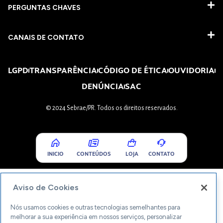
PERGUNTAS CHAVES​
CANAIS DE CONTATO
LGPD
TRANSPARÊNCIA
CÓDIGO DE ÉTICA
OUVIDORIA
DENÚNCIA
SAC
© 2024 Sebrae/PR. Todos os direitos reservados.
INICIO
CONTEÚDOS
LOJA
CONTATO
Aviso de Cookies
Nós usamos cookies e outras tecnologias semelhantes para
melhorar a sua experiência em nossos serviços, personalizar