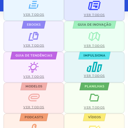
VER TODOS
VER TODOS
EBOOKS
GUIA DE INOVAÇÃO
VER TODOS
VER TODOS
GUIA DE TENDÊNCIAS
IMPULSIONA
VER TODOS
VER TODOS
MODELOS
PLANILHAS
VER TODOS
VER TODOS
PODCASTS
VÍDEOS