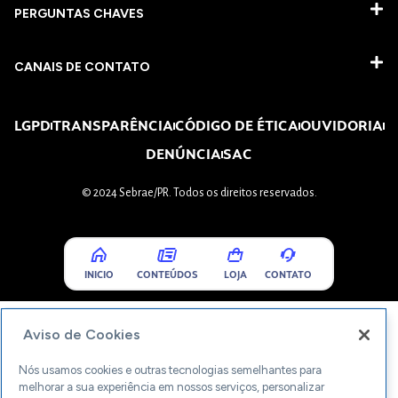
PERGUNTAS CHAVES​
CANAIS DE CONTATO
LGPD
TRANSPARÊNCIA
CÓDIGO DE ÉTICA
OUVIDORIA
DENÚNCIA
SAC
© 2024 Sebrae/PR. Todos os direitos reservados.
INICIO
CONTEÚDOS
LOJA
CONTATO
Aviso de Cookies
Nós usamos cookies e outras tecnologias semelhantes para
melhorar a sua experiência em nossos serviços, personalizar