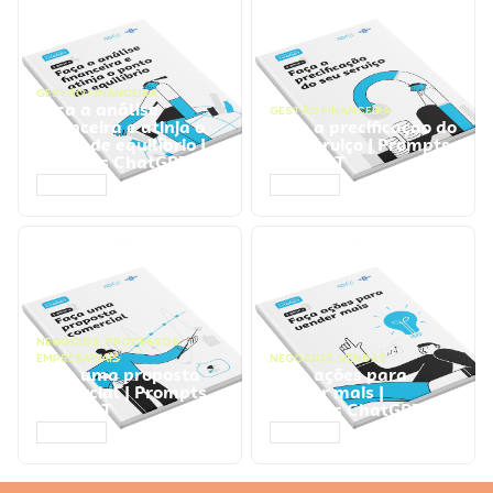
GESTÃO FINANCEIRA
Faça a análise
GESTÃO FINANCEIRA
financeira e atinja o
Faça a precificação do
ponto de equilíbrio |
seu serviço | Prompts
Prompts ChatGPT
ChatGPT
ACESSAR
ACESSAR
NEGÓCIOS
,
PROCESSOS
EMPRESARIAIS
NEGÓCIOS
,
VENDAS
Faça uma proposta
Faça ações para
comercial | Prompts
vender mais |
ChatGPT
Prompts ChatGPT
ACESSAR
ACESSAR