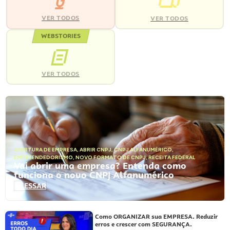
VER TODOS
VER TODOS
WEBSTORIES
VER TODOS
ABERTURA DE EMPRESA
,
ABRIR CNPJ
,
CNPJ ALFANUMÉRICO
,
EMPREENDEDORISMO
,
NOVO FORMATO DE CNPJ
,
RECEITA FEDERAL
Vai abrir uma empresa? Entenda como
funciona o novo CNPJ Alfanumérico
ACESSAR
Como ORGANIZAR sua EMPRESA. Reduzir
erros e crescer com SEGURANÇA.