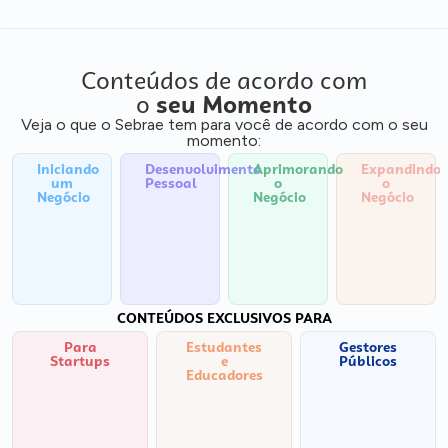
Conteúdos de acordo com
o
seu Momento
Veja o que o Sebrae tem para você de acordo com o seu
momento:
Iniciando
Desenvolvimento
Aprimorando
Expandindo
um
Pessoal
o
o
Negócio
Negócio
Negócio
CONTEÚDOS EXCLUSIVOS PARA
Para
Estudantes
Gestores
Startups
e
Públicos
Educadores