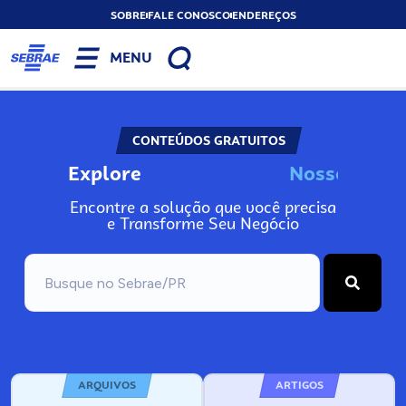
SOBRE
FALE CONOSCO
ENDEREÇOS
MENU
CONTEÚDOS GRATUITOS
Explore
N
o
s
s
o
s
I
n
f
o
Encontre a solução que você precisa
e Transforme Seu Negócio
ARQUIVOS
ARTIGOS