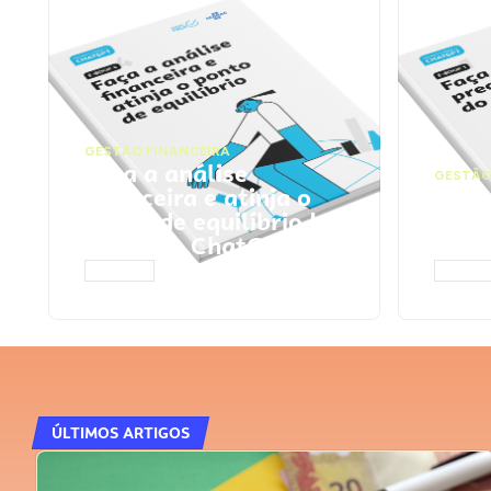
GESTÃO FINANCEIRA
Faça a análise
GESTÃO
financeira e atinja o
Faça
ponto de equilíbrio |
seu 
Prompts ChatGPT
Cha
ACESSAR
ACESS
ÚLTIMOS ARTIGOS