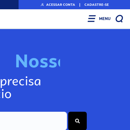
ACESSAR CONTA
|
CADASTRE-SE
MENU
N
o
s
s
o
s
I
n
f
o
precisa
io