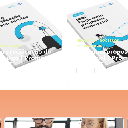
NEGÓCIOS
,
PROCESSOS
 FINANCEIRA
EMPRESARIAIS
 a precificação do
Faça uma propos
serviço | Prompts
comercial | Prom
tGPT
ChatGPT
AR
ACESSAR