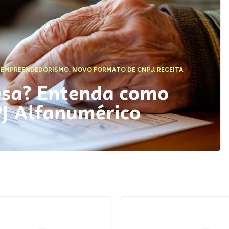
,
EMPREENDEDORISMO
,
NOVO FORMATO DE CNPJ
,
RECEITA
esa? Entenda como
PJ Alfanumérico