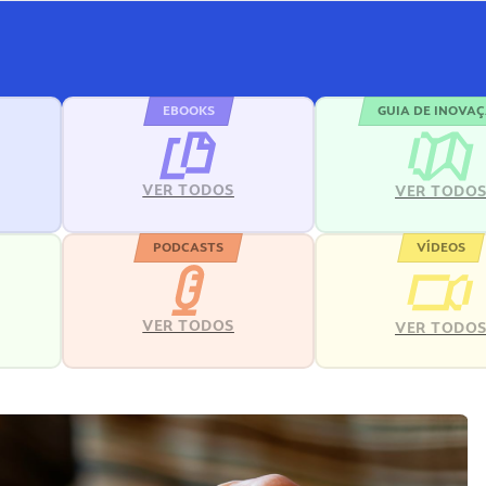
EBOOKS
GUIA DE INOVA
VER TODOS
VER TODO
PODCASTS
VÍDEOS
VER TODOS
VER TODO