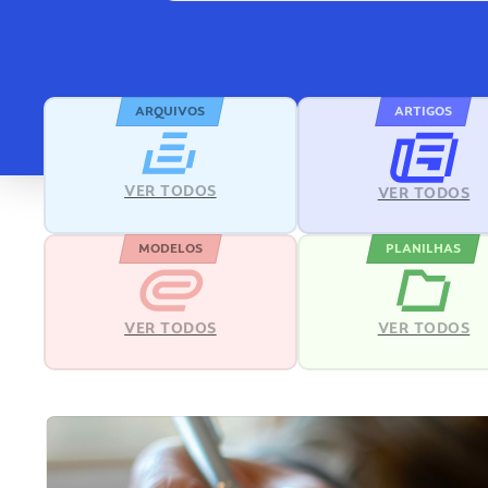
ARQUIVOS
ARTIGOS
VER TODOS
VER TODOS
MODELOS
PLANILHAS
VER TODOS
VER TODOS