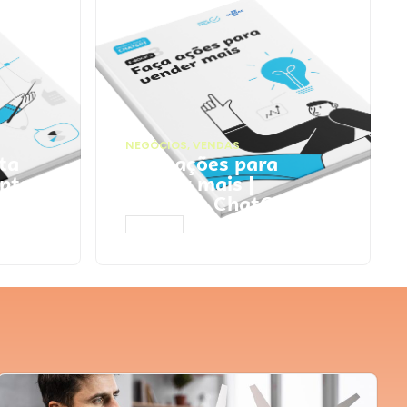
NEGÓCIOS
,
VENDAS
ta
Faça ações para
pts
vender mais |
Prompts ChatGPT
ACESSAR