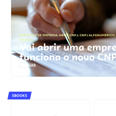
ABERTURA DE EMPRESA
,
ABRIR CNPJ
,
CNPJ ALFANUMÉRICO
FEDERAL
Vai abrir uma empr
funciona o novo CN
ACESSAR
EBOOKS