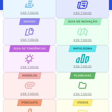
VER TODOS
VER TODOS
EBOOKS
GUIA DE INOVAÇÃO
VER TODOS
VER TODOS
GUIA DE TENDÊNCIAS
IMPULSIONA
VER TODOS
VER TODOS
MODELOS
PLANILHAS
VER TODOS
VER TODOS
PODCASTS
VÍDEOS