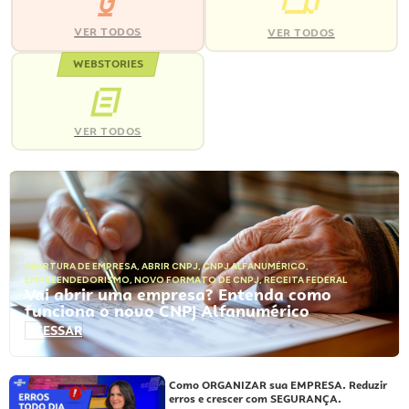
VER TODOS
VER TODOS
WEBSTORIES
VER TODOS
ABERTURA DE EMPRESA
,
ABRIR CNPJ
,
CNPJ ALFANUMÉRICO
,
EMPREENDEDORISMO
,
NOVO FORMATO DE CNPJ
,
RECEITA FEDERAL
Vai abrir uma empresa? Entenda como
funciona o novo CNPJ Alfanumérico
ACESSAR
Como ORGANIZAR sua EMPRESA. Reduzir
erros e crescer com SEGURANÇA.