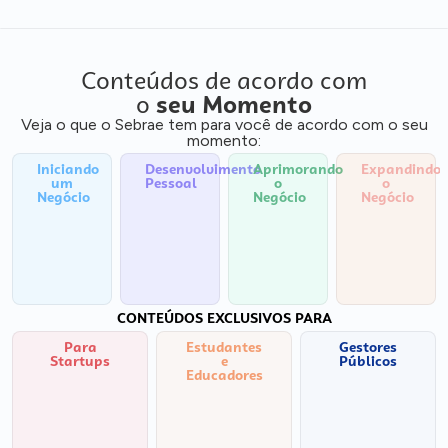
Conteúdos de acordo com
o
seu Momento
Veja o que o Sebrae tem para você de acordo com o seu
momento:
Iniciando
Desenvolvimento
Aprimorando
Expandindo
um
Pessoal
o
o
Negócio
Negócio
Negócio
CONTEÚDOS EXCLUSIVOS PARA
Para
Estudantes
Gestores
Startups
e
Públicos
Educadores