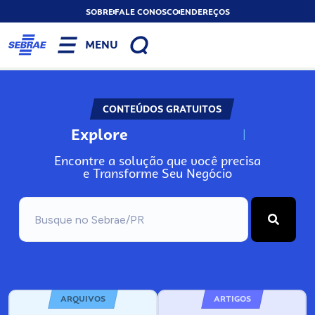
SOBRE
FALE CONOSCO
ENDEREÇOS
MENU
CONTEÚDOS GRATUITOS
Explore
N
o
s
s
o
s
A
Encontre a solução que você precisa
e Transforme Seu Negócio
ARQUIVOS
ARTIGOS