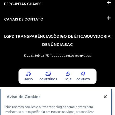
PERGUNTAS CHAVES​
CANAIS DE CONTATO
LGPD
TRANSPARÊNCIA
CÓDIGO DE ÉTICA
OUVIDORIA
DENÚNCIA
SAC
© 2024 Sebrae/PR. Todos os direitos reservados.
INICIO
CONTEÚDOS
LOJA
CONTATO
Aviso de Cookies
Nós usamos cookies e outras tecnologias semelhantes para
melhorar a sua experiência em nossos serviços, personalizar