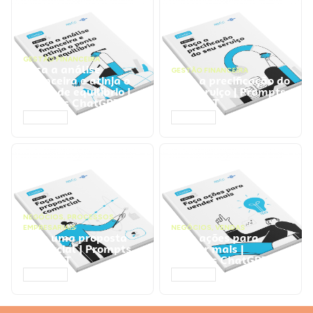
GESTÃO FINANCEIRA
Faça a análise
GESTÃO FINANCEIRA
financeira e atinja o
Faça a precificação do
ponto de equilíbrio |
seu serviço | Prompts
Prompts ChatGPT
ChatGPT
ACESSAR
ACESSAR
NEGÓCIOS
,
PROCESSOS
EMPRESARIAIS
NEGÓCIOS
,
VENDAS
Faça uma proposta
Faça ações para
comercial | Prompts
vender mais |
ChatGPT
Prompts ChatGPT
ACESSAR
ACESSAR