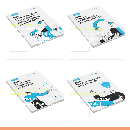
GESTÃO FINANCEIRA
Faça a análise
GESTÃO FINANCEIRA
financeira e atinja o
Faça a precificação do
ponto de equilíbrio |
seu serviço | Prompts
Prompts ChatGPT
ChatGPT
ACESSAR
ACESSAR
NEGÓCIOS
,
PROCESSOS
EMPRESARIAIS
NEGÓCIOS
,
VENDAS
Faça uma proposta
Faça ações para
comercial | Prompts
vender mais |
ChatGPT
Prompts ChatGPT
ACESSAR
ACESSAR