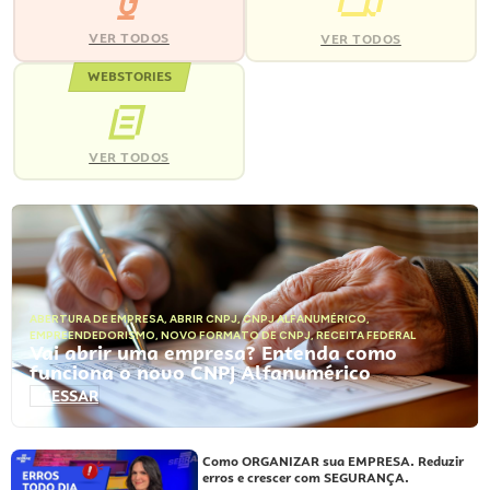
VER TODOS
VER TODOS
WEBSTORIES
VER TODOS
ABERTURA DE EMPRESA
,
ABRIR CNPJ
,
CNPJ ALFANUMÉRICO
,
EMPREENDEDORISMO
,
NOVO FORMATO DE CNPJ
,
RECEITA FEDERAL
Vai abrir uma empresa? Entenda como
funciona o novo CNPJ Alfanumérico
ACESSAR
Como ORGANIZAR sua EMPRESA. Reduzir
erros e crescer com SEGURANÇA.