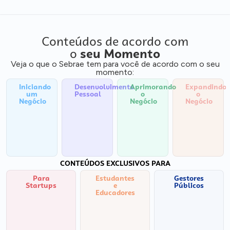
Conteúdos de acordo com
o
seu Momento
Veja o que o Sebrae tem para você de acordo com o seu
momento:
Iniciando
Desenvolvimento
Aprimorando
Expandindo
um
Pessoal
o
o
Negócio
Negócio
Negócio
CONTEÚDOS EXCLUSIVOS PARA
Para
Estudantes
Gestores
Startups
e
Públicos
Educadores