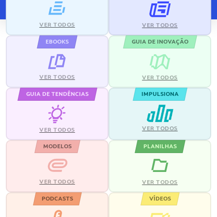
VER TODOS
VER TODOS
EBOOKS
GUIA DE INOVAÇÃO
VER TODOS
VER TODOS
GUIA DE TENDÊNCIAS
IMPULSIONA
VER TODOS
VER TODOS
MODELOS
PLANILHAS
VER TODOS
VER TODOS
PODCASTS
VÍDEOS