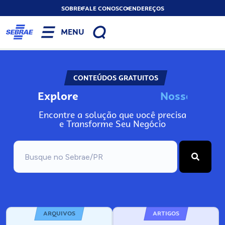
SOBRE
FALE CONOSCO
ENDEREÇOS
MENU
CONTEÚDOS GRATUITOS
Explore
N
o
s
s
o
s
I
n
f
o
Encontre a solução que você precisa
e Transforme Seu Negócio
ARQUIVOS
ARTIGOS