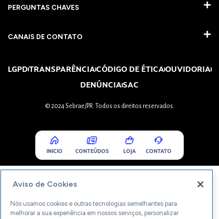
PERGUNTAS CHAVES​
CANAIS DE CONTATO
LGPD
TRANSPARÊNCIA
CÓDIGO DE ÉTICA
OUVIDORIA
DENÚNCIA
SAC
© 2024 Sebrae/PR. Todos os direitos reservados.
INICIO
CONTEÚDOS
LOJA
CONTATO
Aviso de Cookies
Nós usamos cookies e outras tecnologias semelhantes para
melhorar a sua experiência em nossos serviços, personalizar