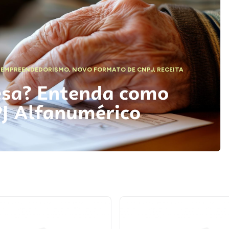
,
EMPREENDEDORISMO
,
NOVO FORMATO DE CNPJ
,
RECEITA
esa? Entenda como
PJ Alfanumérico