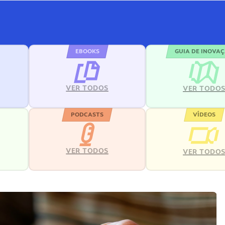
EBOOKS
GUIA DE INOVA
VER TODOS
VER TODO
PODCASTS
VÍDEOS
VER TODOS
VER TODO