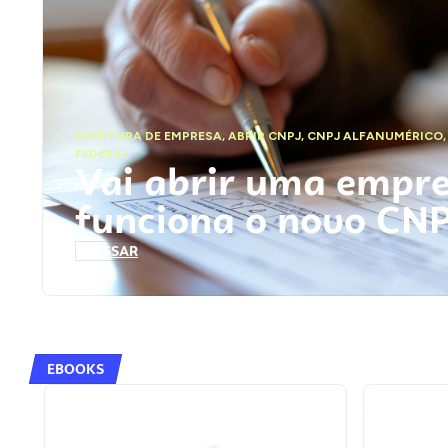
ABERTURA DE EMPRESA
,
ABRIR CNPJ
,
CNPJ ALFANUMÉRICO
FEDERAL
Vai abrir uma empr
funciona o novo CN
ACESSAR
EBOOKS