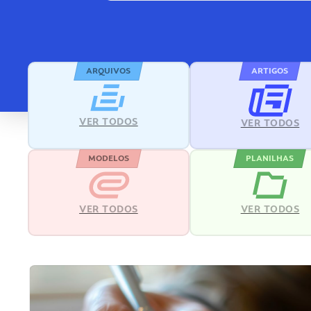
ARQUIVOS
ARTIGOS
VER TODOS
VER TODOS
MODELOS
PLANILHAS
VER TODOS
VER TODOS