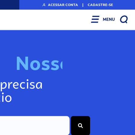
ACESSAR CONTA
|
CADASTRE-SE
MENU
s
I
n
f
N
s
o
s
o
s
precisa
io