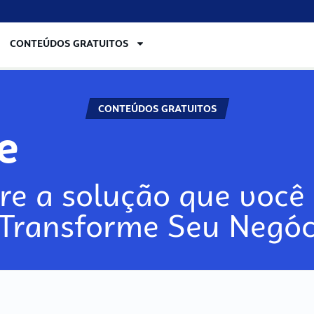
CONTEÚDOS GRATUITOS
CONTEÚDOS GRATUITOS
lore
re a solução que você 
 Transforme Seu Negóc