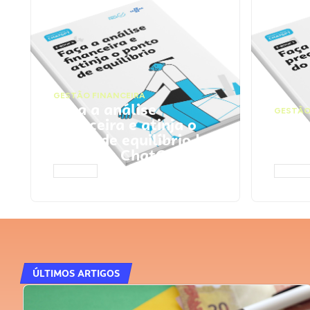
GESTÃO FINANCEIRA
Faça a análise
GESTÃO
financeira e atinja o
Faça
ponto de equilíbrio |
seu 
Prompts ChatGPT
Cha
ACESSAR
ACESS
ÚLTIMOS ARTIGOS