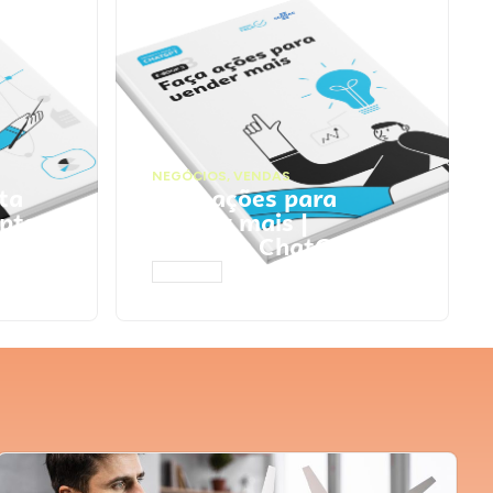
NEGÓCIOS
,
VENDAS
ta
Faça ações para
pts
vender mais |
Prompts ChatGPT
ACESSAR