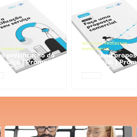
NEGÓCIOS
,
PROCESSOS
 FINANCEIRA
EMPRESARIAIS
 a precificação do
Faça uma propos
serviço | Prompts
comercial | Prom
tGPT
ChatGPT
AR
ACESSAR