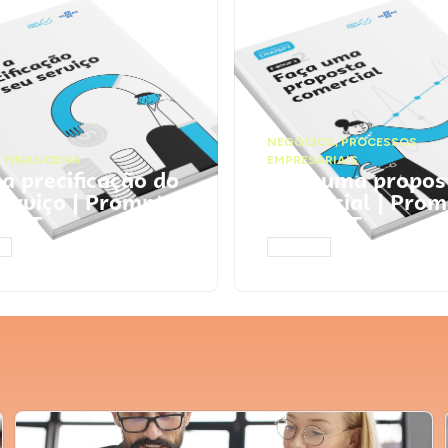
NEGÓCIOS
,
PROCESSOS
 FINANCEIRA
EMPRESARIAIS
 a precificação do
Faça uma propos
serviço | Prompts
comercial | Prom
tGPT
ChatGPT
AR
ACESSAR