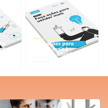
NEGÓCIOS
,
VENDAS
ta
Faça ações para
pts
vender mais |
Prompts ChatGPT
ACESSAR