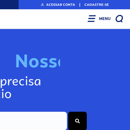
ACESSAR CONTA
|
CADASTRE-SE
MENU
N
o
s
s
o
s
I
n
f
o
g
precisa
io