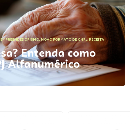
,
EMPREENDEDORISMO
,
NOVO FORMATO DE CNPJ
,
RECEITA
esa? Entenda como
PJ Alfanumérico