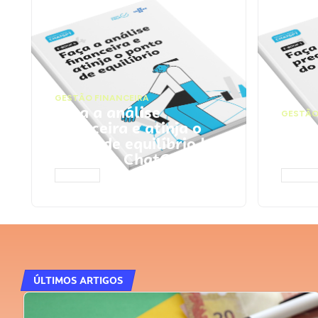
GESTÃO FINANCEIRA
Faça a análise
GESTÃO
financeira e atinja o
Faça
ponto de equilíbrio |
seu 
Prompts ChatGPT
Cha
ACESSAR
ACESS
ÚLTIMOS ARTIGOS