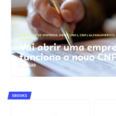
ABERTURA DE EMPRESA
,
ABRIR CNPJ
,
CNPJ ALFANUMÉRICO
FEDERAL
Vai abrir uma empr
funciona o novo CN
ACESSAR
EBOOKS