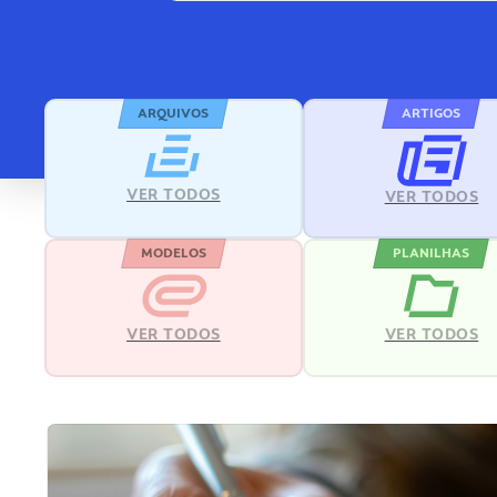
ARQUIVOS
ARTIGOS
VER TODOS
VER TODOS
MODELOS
PLANILHAS
VER TODOS
VER TODOS