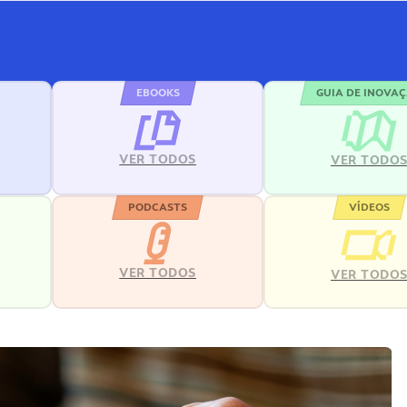
EBOOKS
GUIA DE INOVA
VER TODOS
VER TODO
PODCASTS
VÍDEOS
VER TODOS
VER TODO