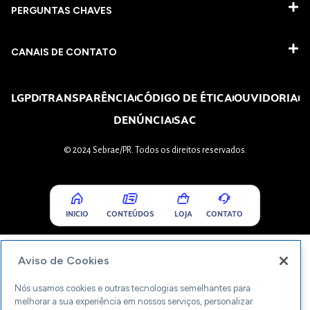
PERGUNTAS CHAVES​
CANAIS DE CONTATO
LGPD
TRANSPARÊNCIA
CÓDIGO DE ÉTICA
OUVIDORIA
DENÚNCIA
SAC
© 2024 Sebrae/PR. Todos os direitos reservados.
INICIO
CONTEÚDOS
LOJA
CONTATO
Aviso de Cookies
Nós usamos cookies e outras tecnologias semelhantes para
melhorar a sua experiência em nossos serviços, personalizar