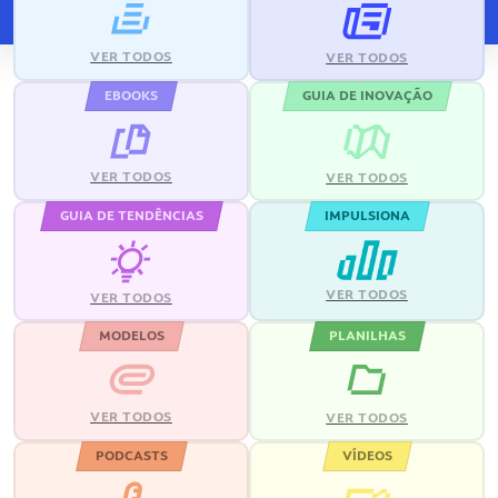
VER TODOS
VER TODOS
EBOOKS
GUIA DE INOVAÇÃO
VER TODOS
VER TODOS
GUIA DE TENDÊNCIAS
IMPULSIONA
VER TODOS
VER TODOS
MODELOS
PLANILHAS
VER TODOS
VER TODOS
PODCASTS
VÍDEOS