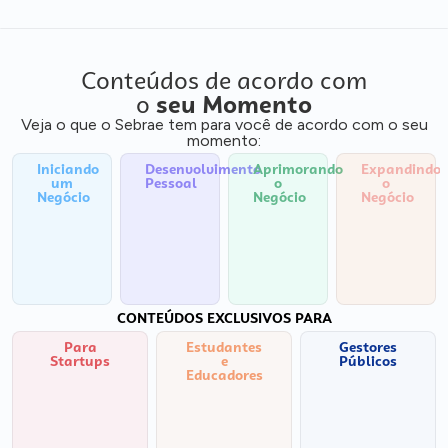
Conteúdos de acordo com
o
seu Momento
Veja o que o Sebrae tem para você de acordo com o seu
momento:
Iniciando
Desenvolvimento
Aprimorando
Expandindo
um
Pessoal
o
o
Negócio
Negócio
Negócio
CONTEÚDOS EXCLUSIVOS PARA
Para
Estudantes
Gestores
Startups
e
Públicos
Educadores