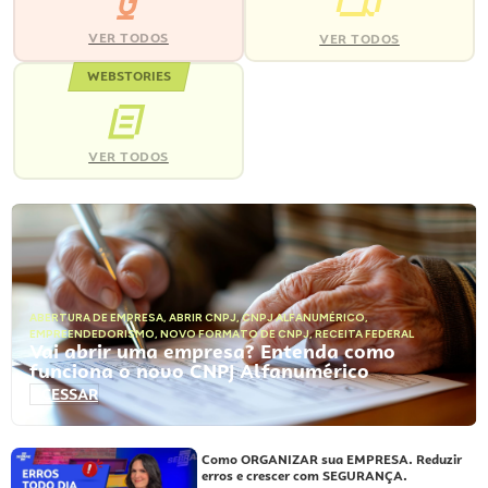
VER TODOS
VER TODOS
WEBSTORIES
VER TODOS
ABERTURA DE EMPRESA
,
ABRIR CNPJ
,
CNPJ ALFANUMÉRICO
,
EMPREENDEDORISMO
,
NOVO FORMATO DE CNPJ
,
RECEITA FEDERAL
Vai abrir uma empresa? Entenda como
funciona o novo CNPJ Alfanumérico
ACESSAR
Como ORGANIZAR sua EMPRESA. Reduzir
erros e crescer com SEGURANÇA.