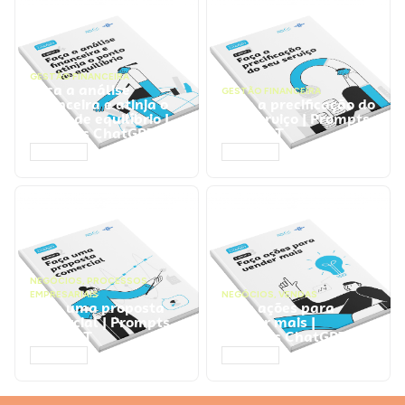
GESTÃO FINANCEIRA
Faça a análise
GESTÃO FINANCEIRA
financeira e atinja o
Faça a precificação do
ponto de equilíbrio |
seu serviço | Prompts
Prompts ChatGPT
ChatGPT
ACESSAR
ACESSAR
NEGÓCIOS
,
PROCESSOS
EMPRESARIAIS
NEGÓCIOS
,
VENDAS
Faça uma proposta
Faça ações para
comercial | Prompts
vender mais |
ChatGPT
Prompts ChatGPT
ACESSAR
ACESSAR