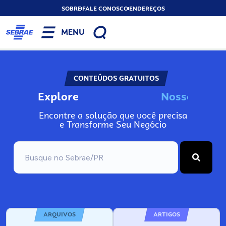
SOBRE
FALE CONOSCO
ENDEREÇOS
MENU
CONTEÚDOS GRATUITOS
Explore
N
o
s
s
o
s
I
n
f
Encontre a solução que você precisa
e Transforme Seu Negócio
ARQUIVOS
ARTIGOS