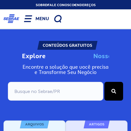
SOBRE
FALE CONOSCO
ENDEREÇOS
MENU
CONTEÚDOS GRATUITOS
Explore
N
o
s
s
o
s
I
n
f
o
Encontre a solução que você precisa
e Transforme Seu Negócio
ARQUIVOS
ARTIGOS