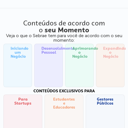
Conteúdos de acordo com
o
seu Momento
Veja o que o Sebrae tem para você de acordo com o seu
momento:
Iniciando
Desenvolvimento
Aprimorando
Expandindo
um
Pessoal
o
o
Negócio
Negócio
Negócio
CONTEÚDOS EXCLUSIVOS PARA
Para
Estudantes
Gestores
Startups
e
Públicos
Educadores