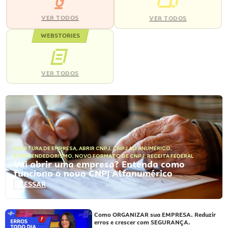
VER TODOS
VER TODOS
WEBSTORIES
VER TODOS
ABERTURA DE EMPRESA
,
ABRIR CNPJ
,
CNPJ ALFANUMÉRICO
,
EMPREENDEDORISMO
,
NOVO FORMATO DE CNPJ
,
RECEITA FEDERAL
Vai abrir uma empresa? Entenda como
funciona o novo CNPJ Alfanumérico
ACESSAR
Como ORGANIZAR sua EMPRESA. Reduzir
erros e crescer com SEGURANÇA.