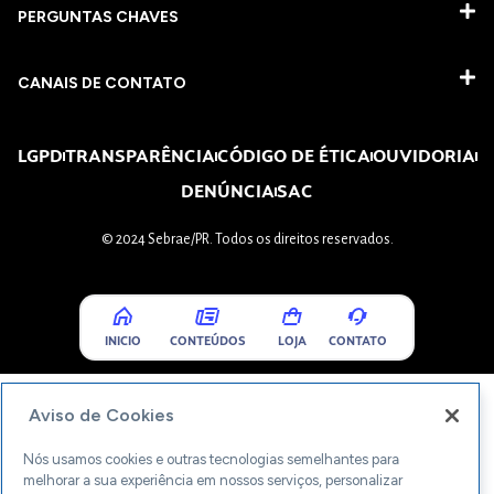
PERGUNTAS CHAVES​
CANAIS DE CONTATO
LGPD
TRANSPARÊNCIA
CÓDIGO DE ÉTICA
OUVIDORIA
DENÚNCIA
SAC
© 2024 Sebrae/PR. Todos os direitos reservados.
INICIO
CONTEÚDOS
LOJA
CONTATO
Aviso de Cookies
Nós usamos cookies e outras tecnologias semelhantes para
melhorar a sua experiência em nossos serviços, personalizar