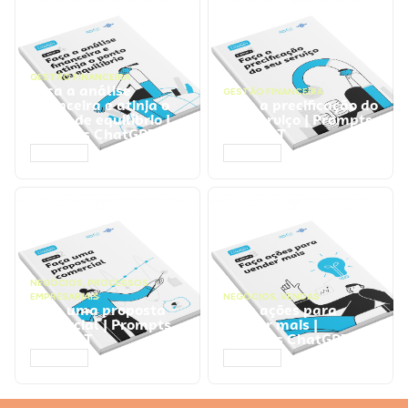
GESTÃO FINANCEIRA
Faça a análise
GESTÃO FINANCEIRA
financeira e atinja o
Faça a precificação do
ponto de equilíbrio |
seu serviço | Prompts
Prompts ChatGPT
ChatGPT
ACESSAR
ACESSAR
NEGÓCIOS
,
PROCESSOS
EMPRESARIAIS
NEGÓCIOS
,
VENDAS
Faça uma proposta
Faça ações para
comercial | Prompts
vender mais |
ChatGPT
Prompts ChatGPT
ACESSAR
ACESSAR