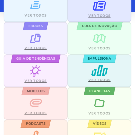
VER TODOS
VER TODOS
EBOOKS
GUIA DE INOVAÇÃO
VER TODOS
VER TODOS
GUIA DE TENDÊNCIAS
IMPULSIONA
VER TODOS
VER TODOS
MODELOS
PLANILHAS
VER TODOS
VER TODOS
PODCASTS
VÍDEOS