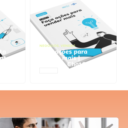
NEGÓCIOS
,
VENDAS
ta
Faça ações para
pts
vender mais |
Prompts ChatGPT
ACESSAR