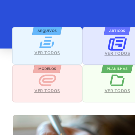
ARQUIVOS
ARTIGOS
VER TODOS
VER TODOS
MODELOS
PLANILHAS
VER TODOS
VER TODOS