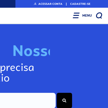
ACESSAR CONTA
|
CADASTRE-SE
MENU
N
o
s
s
o
s
I
n
f
o
g
precisa
io