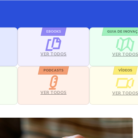
EBOOKS
GUIA DE INOVA
VER TODOS
VER TODO
PODCASTS
VÍDEOS
VER TODOS
VER TODO