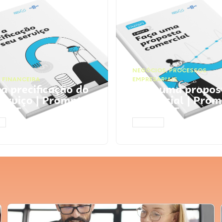
NEGÓCIOS
,
PROCESSOS
 FINANCEIRA
EMPRESARIAIS
 a precificação do
Faça uma propos
serviço | Prompts
comercial | Prom
tGPT
ChatGPT
AR
ACESSAR