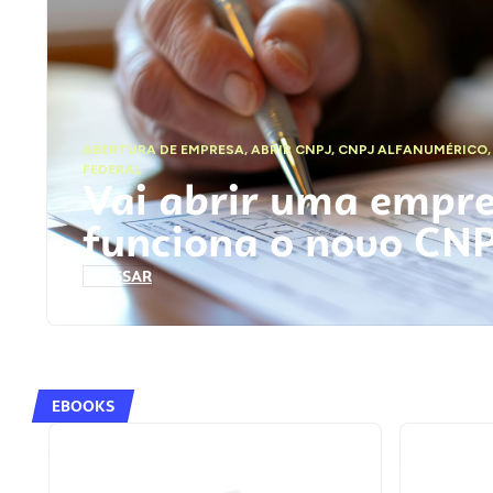
ABERTURA DE EMPRESA
,
ABRIR CNPJ
,
CNPJ ALFANUMÉRICO
FEDERAL
Vai abrir uma empr
funciona o novo CN
ACESSAR
EBOOKS