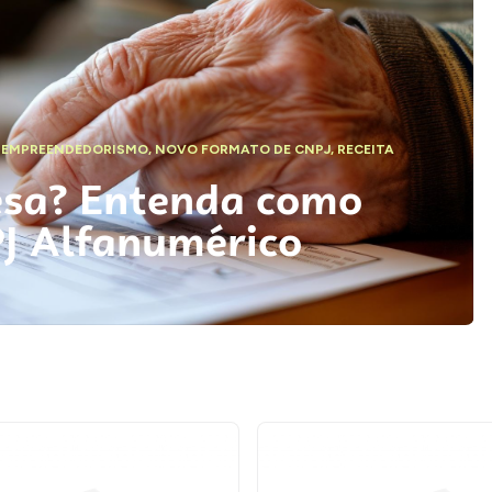
,
EMPREENDEDORISMO
,
NOVO FORMATO DE CNPJ
,
RECEITA
esa? Entenda como
PJ Alfanumérico