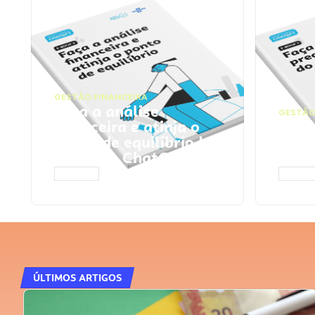
GESTÃO FINANCEIRA
Faça a análise
GESTÃO
financeira e atinja o
Faça
ponto de equilíbrio |
seu 
Prompts ChatGPT
Cha
ACESSAR
ACESS
ÚLTIMOS ARTIGOS