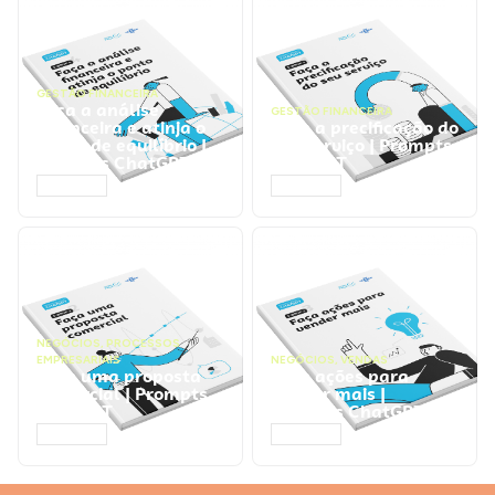
GESTÃO FINANCEIRA
Faça a análise
GESTÃO FINANCEIRA
financeira e atinja o
Faça a precificação do
ponto de equilíbrio |
seu serviço | Prompts
Prompts ChatGPT
ChatGPT
ACESSAR
ACESSAR
NEGÓCIOS
,
PROCESSOS
EMPRESARIAIS
NEGÓCIOS
,
VENDAS
Faça uma proposta
Faça ações para
comercial | Prompts
vender mais |
ChatGPT
Prompts ChatGPT
ACESSAR
ACESSAR