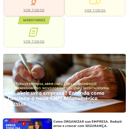
VER TODOS
VER TODOS
WEBSTORIES
VER TODOS
ABERTURA DE EMPRESA
,
ABRIR CNPJ
,
CNPJ ALFANUMÉRICO
,
EMPREENDEDORISMO
,
NOVO FORMATO DE CNPJ
,
RECEITA FEDERAL
Vai abrir uma empresa? Entenda como
funciona o novo CNPJ Alfanumérico
ACESSAR
Como ORGANIZAR sua EMPRESA. Reduzir
erros e crescer com SEGURANÇA.