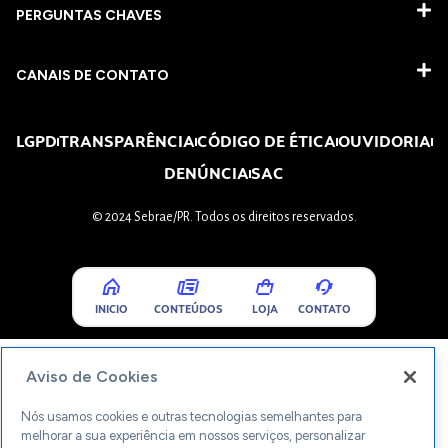
PERGUNTAS CHAVES​
CANAIS DE CONTATO
LGPD
TRANSPARÊNCIA
CÓDIGO DE ÉTICA
OUVIDORIA
DENÚNCIA
SAC
© 2024 Sebrae/PR. Todos os direitos reservados.
INICIO
CONTEÚDOS
LOJA
CONTATO
Aviso de Cookies
Nós usamos cookies e outras tecnologias semelhantes para
melhorar a sua experiência em nossos serviços, personalizar