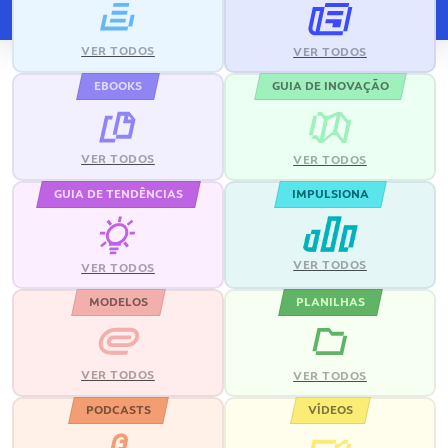
VER TODOS
VER TODOS
EBOOKS
GUIA DE INOVAÇÃO
VER TODOS
VER TODOS
GUIA DE TENDÊNCIAS
IMPULSIONA
VER TODOS
VER TODOS
MODELOS
PLANILHAS
VER TODOS
VER TODOS
PODCASTS
VÍDEOS