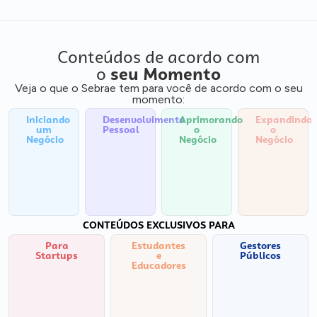
Conteúdos de acordo com
o
seu Momento
Veja o que o Sebrae tem para você de acordo com o seu
momento:
Iniciando
Desenvolvimento
Aprimorando
Expandindo
um
Pessoal
o
o
Negócio
Negócio
Negócio
CONTEÚDOS EXCLUSIVOS PARA
Para
Estudantes
Gestores
Startups
e
Públicos
Educadores