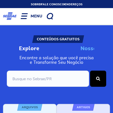
SOBRE
FALE CONOSCO
ENDEREÇOS
MENU
CONTEÚDOS GRATUITOS
Explore
N
o
s
s
o
s
I
n
f
o
Encontre a solução que você precisa
e Transforme Seu Negócio
ARQUIVOS
ARTIGOS