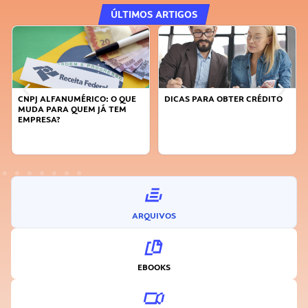
ÚLTIMOS ARTIGOS
FANUMÉRICO: O QUE
DICAS PARA OBTER CRÉDITO
FAÇA A DIFE
RA QUEM JÁ TEM
SUSTENTÁVE
A?
INOVADOR
ARQUIVOS
EBOOKS