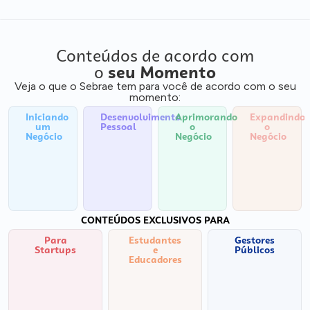
Conteúdos de acordo com
o
seu Momento
Veja o que o Sebrae tem para você de acordo com o seu
momento:
Iniciando
Desenvolvimento
Aprimorando
Expandindo
um
Pessoal
o
o
Negócio
Negócio
Negócio
CONTEÚDOS EXCLUSIVOS PARA
Para
Estudantes
Gestores
Startups
e
Públicos
Educadores