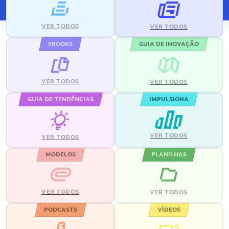
VER TODOS
VER TODOS
EBOOKS
GUIA DE INOVAÇÃO
VER TODOS
VER TODOS
GUIA DE TENDÊNCIAS
IMPULSIONA
VER TODOS
VER TODOS
MODELOS
PLANILHAS
VER TODOS
VER TODOS
PODCASTS
VÍDEOS