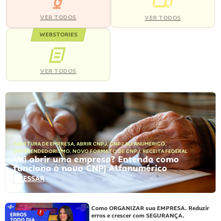
VER TODOS
VER TODOS
WEBSTORIES
VER TODOS
ABERTURA DE EMPRESA
,
ABRIR CNPJ
,
CNPJ ALFANUMÉRICO
,
EMPREENDEDORISMO
,
NOVO FORMATO DE CNPJ
,
RECEITA FEDERAL
Vai abrir uma empresa? Entenda como
funciona o novo CNPJ Alfanumérico
ACESSAR
Como ORGANIZAR sua EMPRESA. Reduzir
erros e crescer com SEGURANÇA.