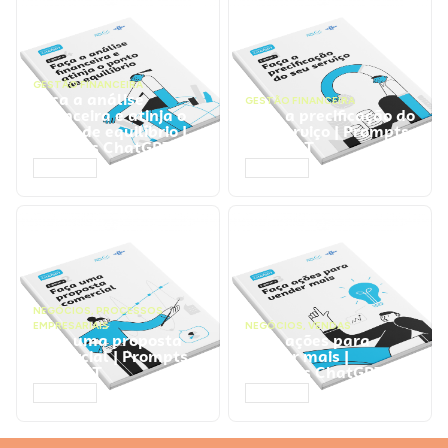
GESTÃO FINANCEIRA
Faça a análise
GESTÃO FINANCEIRA
financeira e atinja o
Faça a precificação do
ponto de equilíbrio |
seu serviço | Prompts
Prompts ChatGPT
ChatGPT
ACESSAR
ACESSAR
NEGÓCIOS
,
PROCESSOS
EMPRESARIAIS
NEGÓCIOS
,
VENDAS
Faça uma proposta
Faça ações para
comercial | Prompts
vender mais |
ChatGPT
Prompts ChatGPT
ACESSAR
ACESSAR