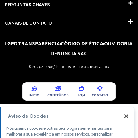
PERGUNTAS CHAVES​
CANAIS DE CONTATO
LGPD
TRANSPARÊNCIA
CÓDIGO DE ÉTICA
OUVIDORIA
DENÚNCIA
SAC
© 2024 Sebrae/PR. Todos os direitos reservados.
INICIO
CONTEÚDOS
LOJA
CONTATO
Aviso de Cookies
Nós usamos cookies e outras tecnologias semelhantes para
melhorar a sua experiência em nossos serviços, personalizar