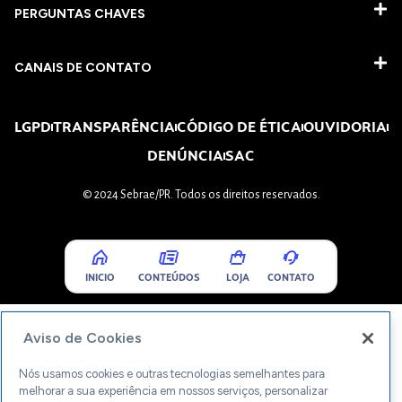
PERGUNTAS CHAVES​
CANAIS DE CONTATO
LGPD
TRANSPARÊNCIA
CÓDIGO DE ÉTICA
OUVIDORIA
DENÚNCIA
SAC
© 2024 Sebrae/PR. Todos os direitos reservados.
INICIO
CONTEÚDOS
LOJA
CONTATO
Aviso de Cookies
Nós usamos cookies e outras tecnologias semelhantes para
melhorar a sua experiência em nossos serviços, personalizar