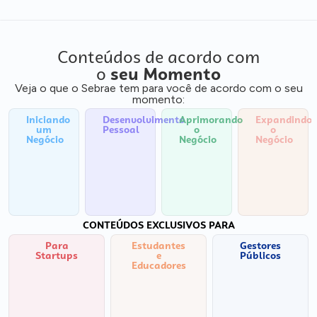
Conteúdos de acordo com
o
seu Momento
Veja o que o Sebrae tem para você de acordo com o seu
momento:
Iniciando
Desenvolvimento
Aprimorando
Expandindo
um
Pessoal
o
o
Negócio
Negócio
Negócio
CONTEÚDOS EXCLUSIVOS PARA
Para
Estudantes
Gestores
Startups
e
Públicos
Educadores