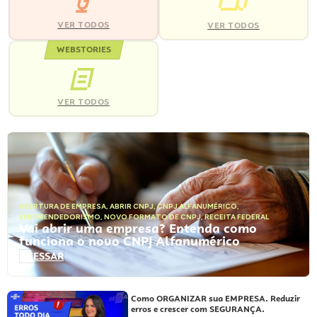
VER TODOS
VER TODOS
WEBSTORIES
VER TODOS
ABERTURA DE EMPRESA
,
ABRIR CNPJ
,
CNPJ ALFANUMÉRICO
,
EMPREENDEDORISMO
,
NOVO FORMATO DE CNPJ
,
RECEITA FEDERAL
Vai abrir uma empresa? Entenda como
funciona o novo CNPJ Alfanumérico
ACESSAR
Como ORGANIZAR sua EMPRESA. Reduzir
erros e crescer com SEGURANÇA.