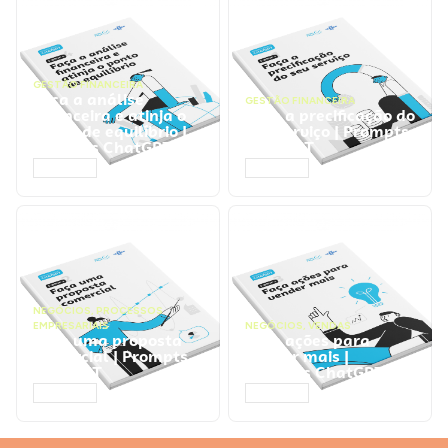
GESTÃO FINANCEIRA
Faça a análise
GESTÃO FINANCEIRA
financeira e atinja o
Faça a precificação do
ponto de equilíbrio |
seu serviço | Prompts
Prompts ChatGPT
ChatGPT
ACESSAR
ACESSAR
NEGÓCIOS
,
PROCESSOS
EMPRESARIAIS
NEGÓCIOS
,
VENDAS
Faça uma proposta
Faça ações para
comercial | Prompts
vender mais |
ChatGPT
Prompts ChatGPT
ACESSAR
ACESSAR