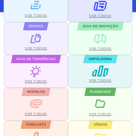
VER TODOS
VER TODOS
EBOOKS
GUIA DE INOVAÇÃO
VER TODOS
VER TODOS
GUIA DE TENDÊNCIAS
IMPULSIONA
VER TODOS
VER TODOS
MODELOS
PLANILHAS
VER TODOS
VER TODOS
PODCASTS
VÍDEOS