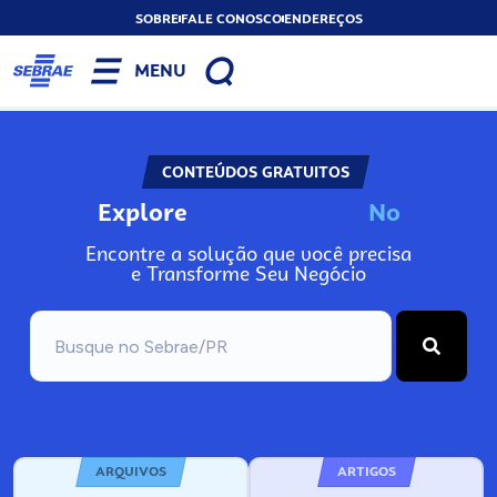
SOBRE
FALE CONOSCO
ENDEREÇOS
MENU
CONTEÚDOS GRATUITOS
Explore
N
o
s
s
o
s
A
Encontre a solução que você precisa
e Transforme Seu Negócio
ARQUIVOS
ARTIGOS