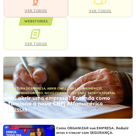
VER TODOS
VER TODOS
WEBSTORIES
VER TODOS
ABERTURA DE EMPRESA
,
ABRIR CNPJ
,
CNPJ ALFANUMÉRICO
,
EMPREENDEDORISMO
,
NOVO FORMATO DE CNPJ
,
RECEITA FEDERAL
Vai abrir uma empresa? Entenda como
funciona o novo CNPJ Alfanumérico
ACESSAR
Como ORGANIZAR sua EMPRESA. Reduzir
erros e crescer com SEGURANÇA.