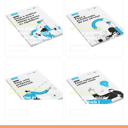
GESTÃO FINANCEIRA
Faça a análise
GESTÃO FINANCEIRA
financeira e atinja o
Faça a precificação do
ponto de equilíbrio |
seu serviço | Prompts
Prompts ChatGPT
ChatGPT
ACESSAR
ACESSAR
NEGÓCIOS
,
PROCESSOS
EMPRESARIAIS
NEGÓCIOS
,
VENDAS
Faça uma proposta
Faça ações para
comercial | Prompts
vender mais |
ChatGPT
Prompts ChatGPT
ACESSAR
ACESSAR