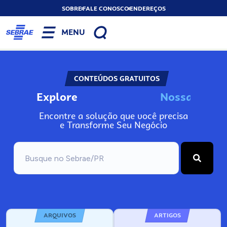
SOBRE
FALE CONOSCO
ENDEREÇOS
MENU
CONTEÚDOS GRATUITOS
Explore
N
o
s
s
a
s
F
e
r
r
Encontre a solução que você precisa
e Transforme Seu Negócio
ARQUIVOS
ARTIGOS