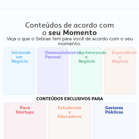
Conteúdos de acordo com
o
seu Momento
Veja o que o Sebrae tem para você de acordo com o seu
momento:
Iniciando
Desenvolvimento
Aprimorando
Expandindo
um
Pessoal
o
o
Negócio
Negócio
Negócio
CONTEÚDOS EXCLUSIVOS PARA
Para
Estudantes
Gestores
Startups
e
Públicos
Educadores