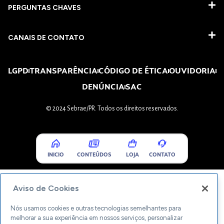
PERGUNTAS CHAVES​
CANAIS DE CONTATO
LGPD
TRANSPARÊNCIA
CÓDIGO DE ÉTICA
OUVIDORIA
DENÚNCIA
SAC
© 2024 Sebrae/PR. Todos os direitos reservados.
INICIO
CONTEÚDOS
LOJA
CONTATO
Aviso de Cookies
Nós usamos cookies e outras tecnologias semelhantes para
melhorar a sua experiência em nossos serviços, personalizar