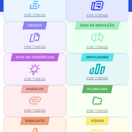
VER TODOS
VER TODOS
EBOOKS
GUIA DE INOVAÇÃO
VER TODOS
VER TODOS
GUIA DE TENDÊNCIAS
IMPULSIONA
VER TODOS
VER TODOS
MODELOS
PLANILHAS
VER TODOS
VER TODOS
PODCASTS
VÍDEOS