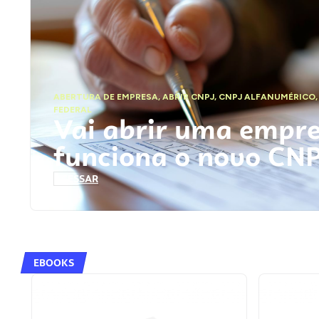
ABERTURA DE EMPRESA
,
ABRIR CNPJ
,
CNPJ ALFANUMÉRICO
FEDERAL
Vai abrir uma empr
funciona o novo CN
ACESSAR
EBOOKS