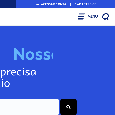
ACESSAR CONTA
|
CADASTRE-SE
MENU
N
o
s
s
o
s
I
n
f
o
g
precisa
io