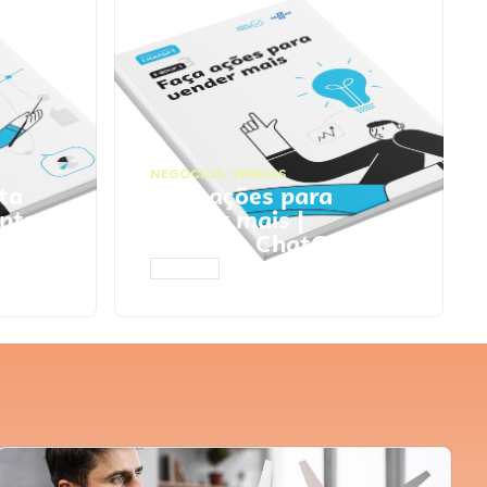
NEGÓCIOS
,
VENDAS
ta
Faça ações para
pts
vender mais |
Prompts ChatGPT
ACESSAR