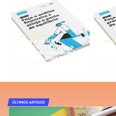
GESTÃO FINANCEIRA
Faça a análise
GESTÃO
financeira e atinja o
Faça
ponto de equilíbrio |
seu 
Prompts ChatGPT
Cha
ACESSAR
ACESS
ÚLTIMOS ARTIGOS