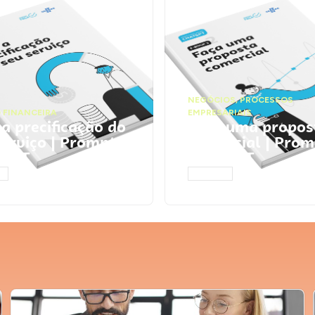
NEGÓCIOS
,
PROCESSOS
 FINANCEIRA
EMPRESARIAIS
 a precificação do
Faça uma propos
serviço | Prompts
comercial | Prom
tGPT
ChatGPT
AR
ACESSAR