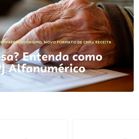
,
EMPREENDEDORISMO
,
NOVO FORMATO DE CNPJ
,
RECEITA
esa? Entenda como
PJ Alfanumérico