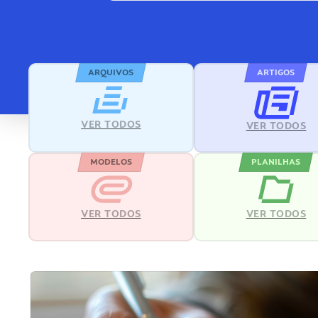
ARQUIVOS
ARTIGOS
VER TODOS
VER TODOS
MODELOS
PLANILHAS
VER TODOS
VER TODOS