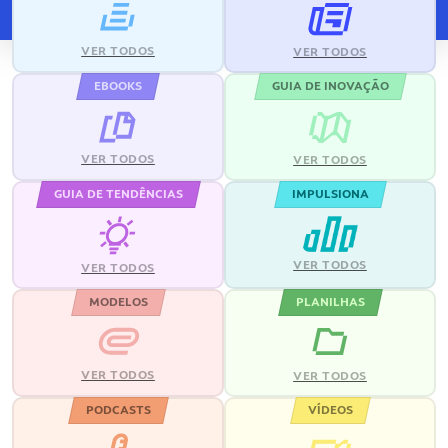
VER TODOS
VER TODOS
EBOOKS
GUIA DE INOVAÇÃO
VER TODOS
VER TODOS
GUIA DE TENDÊNCIAS
IMPULSIONA
VER TODOS
VER TODOS
MODELOS
PLANILHAS
VER TODOS
VER TODOS
PODCASTS
VÍDEOS