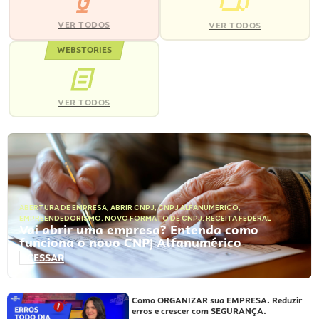
VER TODOS
VER TODOS
WEBSTORIES
VER TODOS
ABERTURA DE EMPRESA
,
ABRIR CNPJ
,
CNPJ ALFANUMÉRICO
,
EMPREENDEDORISMO
,
NOVO FORMATO DE CNPJ
,
RECEITA FEDERAL
Vai abrir uma empresa? Entenda como
funciona o novo CNPJ Alfanumérico
ACESSAR
Como ORGANIZAR sua EMPRESA. Reduzir
erros e crescer com SEGURANÇA.