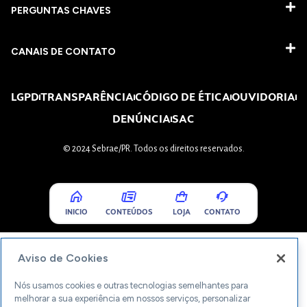
PERGUNTAS CHAVES​
CANAIS DE CONTATO
LGPD
TRANSPARÊNCIA
CÓDIGO DE ÉTICA
OUVIDORIA
DENÚNCIA
SAC
© 2024 Sebrae/PR. Todos os direitos reservados.
INICIO
CONTEÚDOS
LOJA
CONTATO
Aviso de Cookies
Nós usamos cookies e outras tecnologias semelhantes para
melhorar a sua experiência em nossos serviços, personalizar