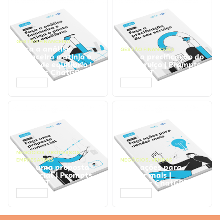
GESTÃO FINANCEIRA
Faça a análise
GESTÃO FINANCEIRA
financeira e atinja o
Faça a precificação do
ponto de equilíbrio |
seu serviço | Prompts
Prompts ChatGPT
ChatGPT
ACESSAR
ACESSAR
NEGÓCIOS
,
PROCESSOS
EMPRESARIAIS
NEGÓCIOS
,
VENDAS
Faça uma proposta
Faça ações para
comercial | Prompts
vender mais |
ChatGPT
Prompts ChatGPT
ACESSAR
ACESSAR