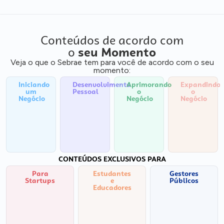
Conteúdos de acordo com
o
seu Momento
Veja o que o Sebrae tem para você de acordo com o seu
momento:
Iniciando
Desenvolvimento
Aprimorando
Expandindo
um
Pessoal
o
o
Negócio
Negócio
Negócio
CONTEÚDOS EXCLUSIVOS PARA
Para
Estudantes
Gestores
Startups
e
Públicos
Educadores