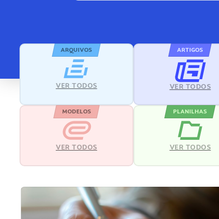
ARQUIVOS
ARTIGOS
VER TODOS
VER TODOS
MODELOS
PLANILHAS
VER TODOS
VER TODOS