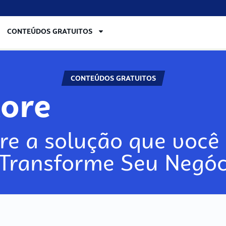
CONTEÚDOS GRATUITOS
CONTEÚDOS GRATUITOS
lore
re a solução que você 
 Transforme Seu Negóc