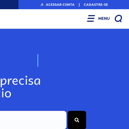
ACESSAR CONTA
|
CADASTRE-SE
MENU
N
o
s
s
o
s
A
r
precisa
io