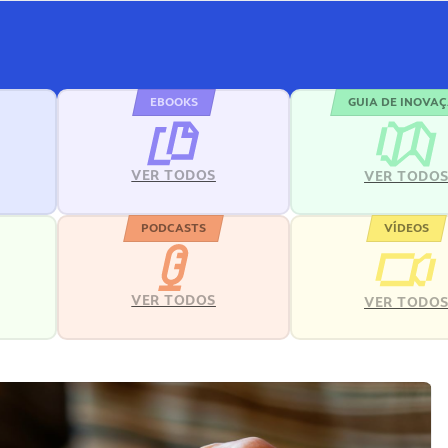
EBOOKS
GUIA DE INOVA
VER TODOS
VER TODO
PODCASTS
VÍDEOS
VER TODOS
VER TODO