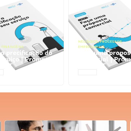
NEGÓCIOS
,
PROCESSOS
 FINANCEIRA
EMPRESARIAIS
 a precificação do
Faça uma propos
serviço | Prompts
comercial | Prom
tGPT
ChatGPT
AR
ACESSAR