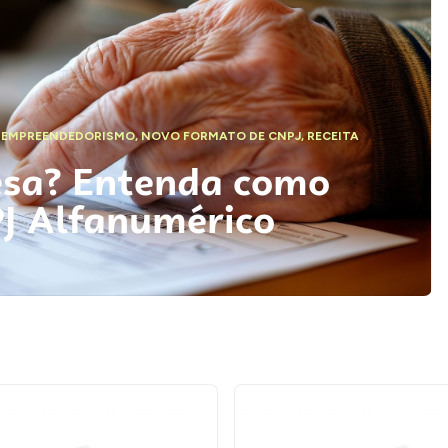
,
EMPREENDEDORISMO
,
NOVO FORMATO DE CNPJ
,
RECEITA
esa? Entenda como
PJ Alfanumérico