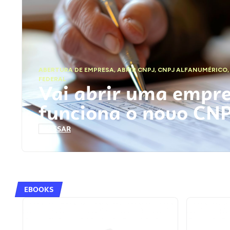
ABERTURA DE EMPRESA
,
ABRIR CNPJ
,
CNPJ ALFANUMÉRICO
FEDERAL
Vai abrir uma empr
funciona o novo CN
ACESSAR
EBOOKS