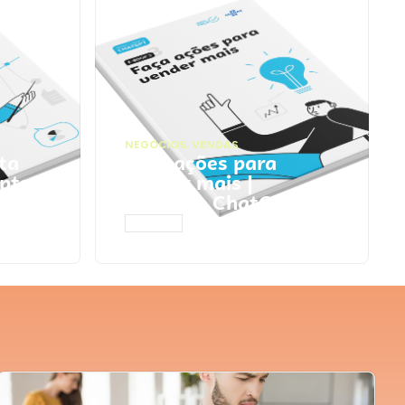
NEGÓCIOS
,
VENDAS
ta
Faça ações para
pts
vender mais |
Prompts ChatGPT
ACESSAR