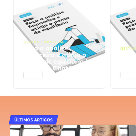
GESTÃO FINANCEIRA
Faça a análise
GESTÃO
financeira e atinja o
Faça
ponto de equilíbrio |
seu 
Prompts ChatGPT
Cha
ACESSAR
ACESS
ÚLTIMOS ARTIGOS