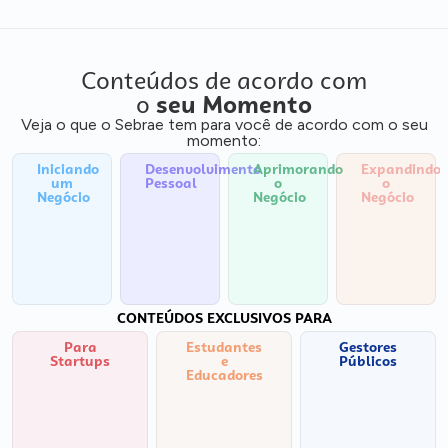
Conteúdos de acordo com
o
seu Momento
Veja o que o Sebrae tem para você de acordo com o seu
momento:
Iniciando
Desenvolvimento
Aprimorando
Expandindo
um
Pessoal
o
o
Negócio
Negócio
Negócio
CONTEÚDOS EXCLUSIVOS PARA
Para
Estudantes
Gestores
Startups
e
Públicos
Educadores