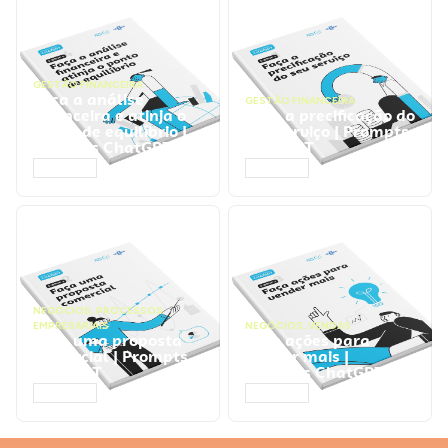
GESTÃO FINANCEIRA
Faça a análise
GESTÃO FINANCEIRA
financeira e atinja o
Faça a precificação do
ponto de equilíbrio |
seu serviço | Prompts
Prompts ChatGPT
ChatGPT
ACESSAR
ACESSAR
NEGÓCIOS
,
PROCESSOS
EMPRESARIAIS
NEGÓCIOS
,
VENDAS
Faça uma proposta
Faça ações para
comercial | Prompts
vender mais |
ChatGPT
Prompts ChatGPT
ACESSAR
ACESSAR