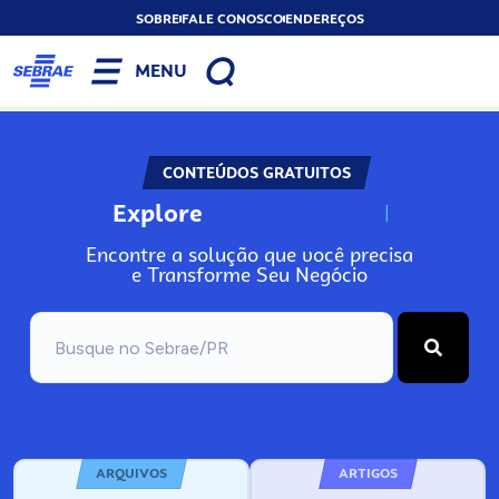
SOBRE
FALE CONOSCO
ENDEREÇOS
MENU
CONTEÚDOS GRATUITOS
Explore
N
o
s
s
o
s
A
Encontre a solução que você precisa
e Transforme Seu Negócio
ARQUIVOS
ARTIGOS