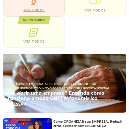
VER TODOS
VER TODOS
WEBSTORIES
VER TODOS
ABERTURA DE EMPRESA
,
ABRIR CNPJ
,
CNPJ ALFANUMÉRICO
,
EMPREENDEDORISMO
,
NOVO FORMATO DE CNPJ
,
RECEITA FEDERAL
Vai abrir uma empresa? Entenda como
funciona o novo CNPJ Alfanumérico
ACESSAR
Como ORGANIZAR sua EMPRESA. Reduzir
erros e crescer com SEGURANÇA.