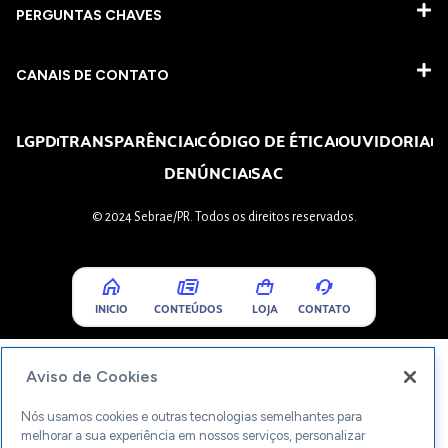
PERGUNTAS CHAVES​
CANAIS DE CONTATO
LGPD
TRANSPARÊNCIA
CÓDIGO DE ÉTICA
OUVIDORIA
DENÚNCIA
SAC
© 2024 Sebrae/PR. Todos os direitos reservados.
INICIO
CONTEÚDOS
LOJA
CONTATO
Aviso de Cookies
Nós usamos cookies e outras tecnologias semelhantes para
melhorar a sua experiência em nossos serviços, personalizar