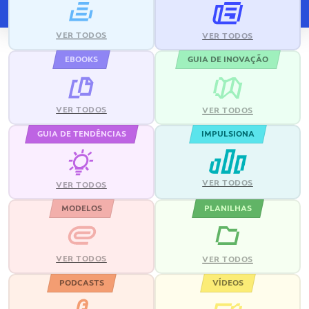
VER TODOS
VER TODOS
EBOOKS
GUIA DE INOVAÇÃO
VER TODOS
VER TODOS
GUIA DE TENDÊNCIAS
IMPULSIONA
VER TODOS
VER TODOS
MODELOS
PLANILHAS
VER TODOS
VER TODOS
PODCASTS
VÍDEOS