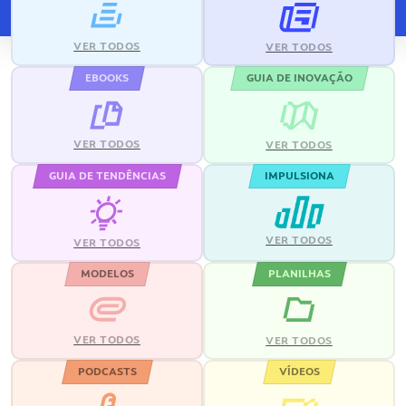
VER TODOS
VER TODOS
EBOOKS
GUIA DE INOVAÇÃO
VER TODOS
VER TODOS
GUIA DE TENDÊNCIAS
IMPULSIONA
VER TODOS
VER TODOS
MODELOS
PLANILHAS
VER TODOS
VER TODOS
PODCASTS
VÍDEOS