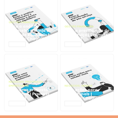
GESTÃO FINANCEIRA
Faça a análise
GESTÃO FINANCEIRA
financeira e atinja o
Faça a precificação do
ponto de equilíbrio |
seu serviço | Prompts
Prompts ChatGPT
ChatGPT
ACESSAR
ACESSAR
NEGÓCIOS
,
PROCESSOS
EMPRESARIAIS
NEGÓCIOS
,
VENDAS
Faça uma proposta
Faça ações para
comercial | Prompts
vender mais |
ChatGPT
Prompts ChatGPT
ACESSAR
ACESSAR