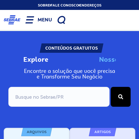
SOBRE
FALE CONOSCO
ENDEREÇOS
MENU
CONTEÚDOS GRATUITOS
Explore
N
o
s
s
o
s
I
n
f
o
Encontre a solução que você precisa
e Transforme Seu Negócio
ARQUIVOS
ARTIGOS