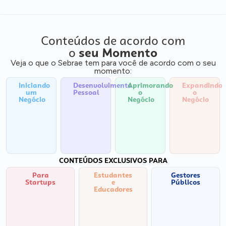
Conteúdos de acordo com
o
seu Momento
Veja o que o Sebrae tem para você de acordo com o seu
momento:
Iniciando
Desenvolvimento
Aprimorando
Expandindo
um
Pessoal
o
o
Negócio
Negócio
Negócio
CONTEÚDOS EXCLUSIVOS PARA
Para
Estudantes
Gestores
Startups
e
Públicos
Educadores