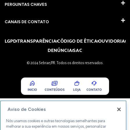
PERGUNTAS CHAVES​
CANAIS DE CONTATO
LGPD
TRANSPARÊNCIA
CÓDIGO DE ÉTICA
OUVIDORIA
DENÚNCIA
SAC
© 2024 Sebrae/PR. Todos os direitos reservados.
INICIO
CONTEÚDOS
LOJA
CONTATO
Aviso de Cookies
Nós usamos cookies e outras tecnologias semelhantes para
melhorar a sua experiência em nossos serviços, personalizar