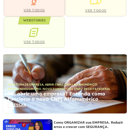
VER TODOS
VER TODOS
WEBSTORIES
VER TODOS
ABERTURA DE EMPRESA
,
ABRIR CNPJ
,
CNPJ ALFANUMÉRICO
,
EMPREENDEDORISMO
,
NOVO FORMATO DE CNPJ
,
RECEITA FEDERAL
Vai abrir uma empresa? Entenda como
funciona o novo CNPJ Alfanumérico
ACESSAR
Como ORGANIZAR sua EMPRESA. Reduzir
erros e crescer com SEGURANÇA.