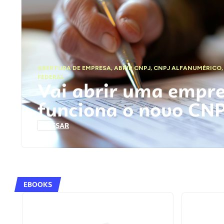
ABERTURA DE EMPRESA
,
ABRIR CNPJ
,
CNPJ ALFANUMÉRICO
FEDERAL
Vai abrir uma empr
funciona o novo CN
ACESSAR
EBOOKS