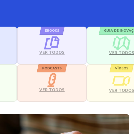
EBOOKS
GUIA DE INOVA
VER TODOS
VER TODO
PODCASTS
VÍDEOS
VER TODOS
VER TODO