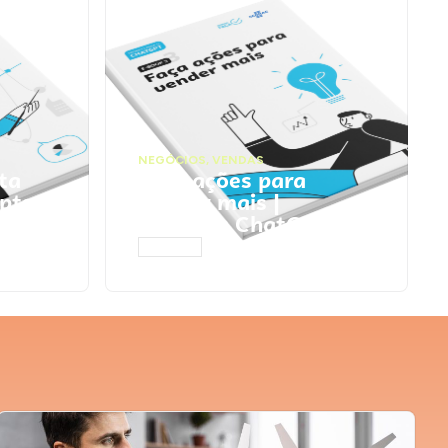
NEGÓCIOS
,
VENDAS
ta
Faça ações para
pts
vender mais |
Prompts ChatGPT
ACESSAR