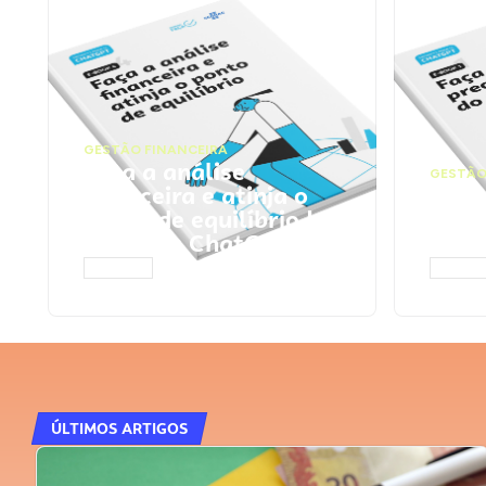
GESTÃO FINANCEIRA
Faça a análise
GESTÃO
financeira e atinja o
Faça
ponto de equilíbrio |
seu 
Prompts ChatGPT
Cha
ACESSAR
ACESS
ÚLTIMOS ARTIGOS