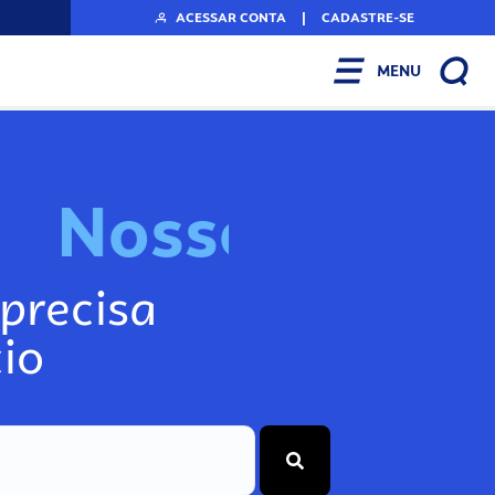
ACESSAR CONTA
|
CADASTRE-SE
MENU
N
o
s
s
o
s
I
n
f
o
g
precisa
io