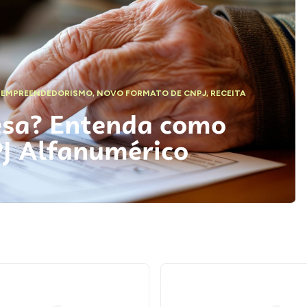
,
EMPREENDEDORISMO
,
NOVO FORMATO DE CNPJ
,
RECEITA
esa? Entenda como
PJ Alfanumérico