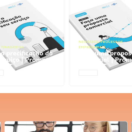
NEGÓCIOS
,
PROCESSOS
 FINANCEIRA
EMPRESARIAIS
 a precificação do
Faça uma propos
serviço | Prompts
comercial | Prom
tGPT
ChatGPT
AR
ACESSAR