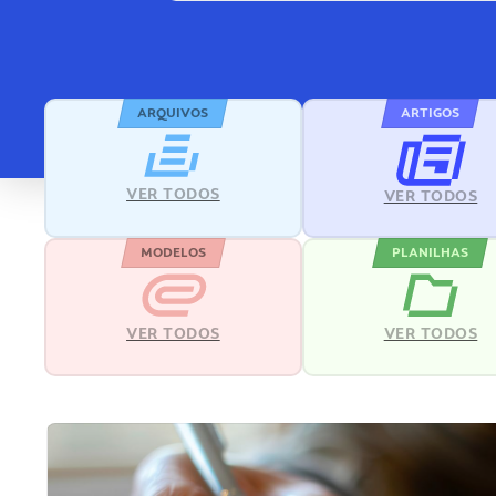
ARQUIVOS
ARTIGOS
VER TODOS
VER TODOS
MODELOS
PLANILHAS
VER TODOS
VER TODOS