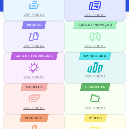
VER TODOS
VER TODOS
EBOOKS
GUIA DE INOVAÇÃO
VER TODOS
VER TODOS
GUIA DE TENDÊNCIAS
IMPULSIONA
VER TODOS
VER TODOS
MODELOS
PLANILHAS
VER TODOS
VER TODOS
PODCASTS
VÍDEOS