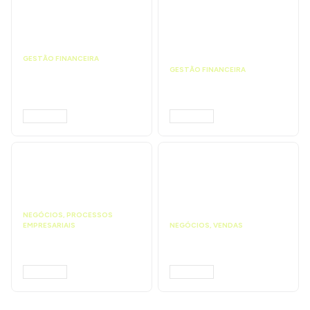
GESTÃO FINANCEIRA
Faça a análise
GESTÃO FINANCEIRA
financeira e atinja o
Faça a precificação do
ponto de equilíbrio |
seu serviço | Prompts
Prompts ChatGPT
ChatGPT
ACESSAR
ACESSAR
NEGÓCIOS
,
PROCESSOS
EMPRESARIAIS
NEGÓCIOS
,
VENDAS
Faça uma proposta
Faça ações para
comercial | Prompts
vender mais |
ChatGPT
Prompts ChatGPT
ACESSAR
ACESSAR