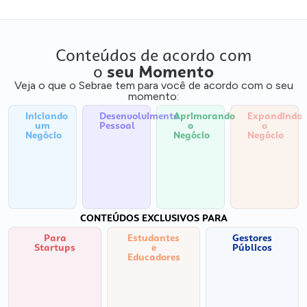
Conteúdos de acordo com
o
seu Momento
Veja o que o Sebrae tem para você de acordo com o seu
momento:
Iniciando
Desenvolvimento
Aprimorando
Expandindo
um
Pessoal
o
o
Negócio
Negócio
Negócio
CONTEÚDOS EXCLUSIVOS PARA
Para
Estudantes
Gestores
Startups
e
Públicos
Educadores