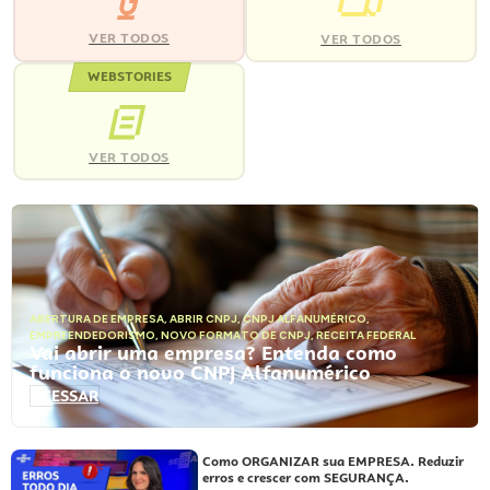
VER TODOS
VER TODOS
WEBSTORIES
VER TODOS
ABERTURA DE EMPRESA
,
ABRIR CNPJ
,
CNPJ ALFANUMÉRICO
,
EMPREENDEDORISMO
,
NOVO FORMATO DE CNPJ
,
RECEITA FEDERAL
Vai abrir uma empresa? Entenda como
funciona o novo CNPJ Alfanumérico
ACESSAR
Como ORGANIZAR sua EMPRESA. Reduzir
erros e crescer com SEGURANÇA.