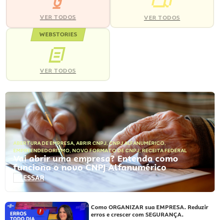
VER TODOS
VER TODOS
WEBSTORIES
VER TODOS
ABERTURA DE EMPRESA
,
ABRIR CNPJ
,
CNPJ ALFANUMÉRICO
,
EMPREENDEDORISMO
,
NOVO FORMATO DE CNPJ
,
RECEITA FEDERAL
Vai abrir uma empresa? Entenda como
funciona o novo CNPJ Alfanumérico
ACESSAR
Como ORGANIZAR sua EMPRESA. Reduzir
erros e crescer com SEGURANÇA.