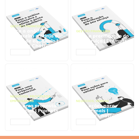
GESTÃO FINANCEIRA
Faça a análise
GESTÃO FINANCEIRA
financeira e atinja o
Faça a precificação do
ponto de equilíbrio |
seu serviço | Prompts
Prompts ChatGPT
ChatGPT
ACESSAR
ACESSAR
NEGÓCIOS
,
PROCESSOS
EMPRESARIAIS
NEGÓCIOS
,
VENDAS
Faça uma proposta
Faça ações para
comercial | Prompts
vender mais |
ChatGPT
Prompts ChatGPT
ACESSAR
ACESSAR