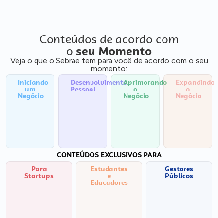
Conteúdos de acordo com
o
seu Momento
Veja o que o Sebrae tem para você de acordo com o seu
momento:
Iniciando
Desenvolvimento
Aprimorando
Expandindo
um
Pessoal
o
o
Negócio
Negócio
Negócio
CONTEÚDOS EXCLUSIVOS PARA
Para
Estudantes
Gestores
Startups
e
Públicos
Educadores