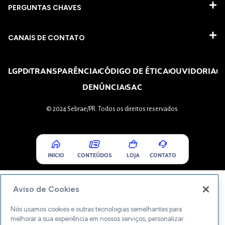
PERGUNTAS CHAVES​
CANAIS DE CONTATO
LGPD
TRANSPARÊNCIA
CÓDIGO DE ÉTICA
OUVIDORIA
DENÚNCIA
SAC
© 2024 Sebrae/PR. Todos os direitos reservados.
INICIO
CONTEÚDOS
LOJA
CONTATO
Aviso de Cookies
Nós usamos cookies e outras tecnologias semelhantes para
melhorar a sua experiência em nossos serviços, personalizar