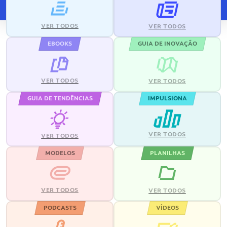
VER TODOS
VER TODOS
EBOOKS
GUIA DE INOVAÇÃO
VER TODOS
VER TODOS
GUIA DE TENDÊNCIAS
IMPULSIONA
VER TODOS
VER TODOS
MODELOS
PLANILHAS
VER TODOS
VER TODOS
PODCASTS
VÍDEOS