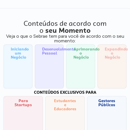
Conteúdos de acordo com
o
seu Momento
Veja o que o Sebrae tem para você de acordo com o seu
momento:
Iniciando
Desenvolvimento
Aprimorando
Expandindo
um
Pessoal
o
o
Negócio
Negócio
Negócio
CONTEÚDOS EXCLUSIVOS PARA
Para
Estudantes
Gestores
Startups
e
Públicos
Educadores