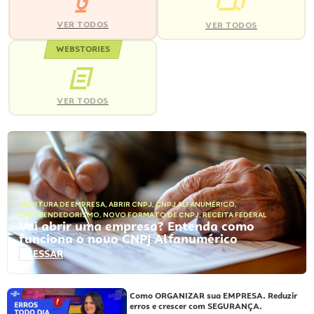
VER TODOS
VER TODOS
WEBSTORIES
VER TODOS
ABERTURA DE EMPRESA
,
ABRIR CNPJ
,
CNPJ ALFANUMÉRICO
,
EMPREENDEDORISMO
,
NOVO FORMATO DE CNPJ
,
RECEITA FEDERAL
Vai abrir uma empresa? Entenda como
funciona o novo CNPJ Alfanumérico
ACESSAR
Como ORGANIZAR sua EMPRESA. Reduzir
erros e crescer com SEGURANÇA.