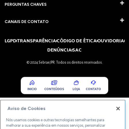
PERGUNTAS CHAVES​
CANAIS DE CONTATO
LGPD
TRANSPARÊNCIA
CÓDIGO DE ÉTICA
OUVIDORIA
DENÚNCIA
SAC
© 2024 Sebrae/PR. Todos os direitos reservados.
INICIO
CONTEÚDOS
LOJA
CONTATO
Aviso de Cookies
Nós usamos cookies e outras tecnologias semelhantes para
melhorar a sua experiência em nossos serviços, personalizar