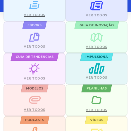
VER TODOS
VER TODOS
EBOOKS
GUIA DE INOVAÇÃO
VER TODOS
VER TODOS
GUIA DE TENDÊNCIAS
IMPULSIONA
VER TODOS
VER TODOS
MODELOS
PLANILHAS
VER TODOS
VER TODOS
PODCASTS
VÍDEOS