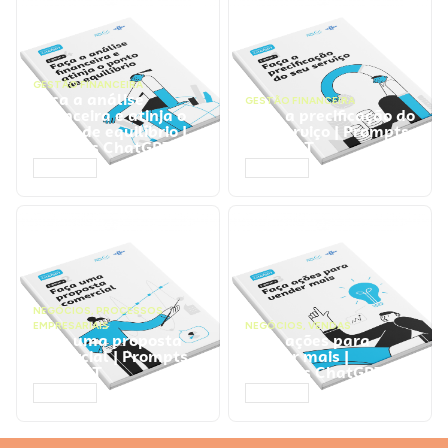
GESTÃO FINANCEIRA
Faça a análise
GESTÃO FINANCEIRA
financeira e atinja o
Faça a precificação do
ponto de equilíbrio |
seu serviço | Prompts
Prompts ChatGPT
ChatGPT
ACESSAR
ACESSAR
NEGÓCIOS
,
PROCESSOS
EMPRESARIAIS
NEGÓCIOS
,
VENDAS
Faça uma proposta
Faça ações para
comercial | Prompts
vender mais |
ChatGPT
Prompts ChatGPT
ACESSAR
ACESSAR