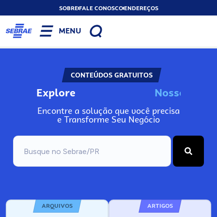
SOBRE
FALE CONOSCO
ENDEREÇOS
MENU
CONTEÚDOS GRATUITOS
Explore
N
o
s
s
o
s
I
n
f
o
Encontre a solução que você precisa
e Transforme Seu Negócio
ARQUIVOS
ARTIGOS