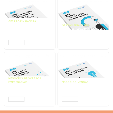
GESTÃO FINANCEIRA
Faça a análise
GESTÃO FINANCEIRA
financeira e atinja o
Faça a precificação do
ponto de equilíbrio |
seu serviço | Prompts
Prompts ChatGPT
ChatGPT
ACESSAR
ACESSAR
NEGÓCIOS
,
PROCESSOS
EMPRESARIAIS
NEGÓCIOS
,
VENDAS
Faça uma proposta
Faça ações para
comercial | Prompts
vender mais |
ChatGPT
Prompts ChatGPT
ACESSAR
ACESSAR