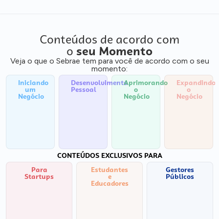
Conteúdos de acordo com
o
seu Momento
Veja o que o Sebrae tem para você de acordo com o seu
momento:
Iniciando
Desenvolvimento
Aprimorando
Expandindo
um
Pessoal
o
o
Negócio
Negócio
Negócio
CONTEÚDOS EXCLUSIVOS PARA
Para
Estudantes
Gestores
Startups
e
Públicos
Educadores