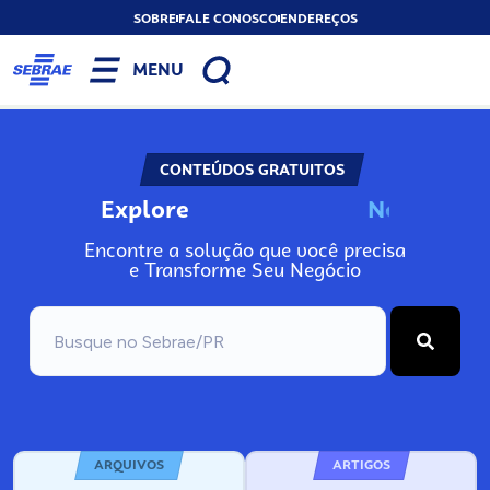
SOBRE
FALE CONOSCO
ENDEREÇOS
MENU
CONTEÚDOS GRATUITOS
Explore
N
o
s
s
o
s
P
o
Encontre a solução que você precisa
e Transforme Seu Negócio
ARQUIVOS
ARTIGOS