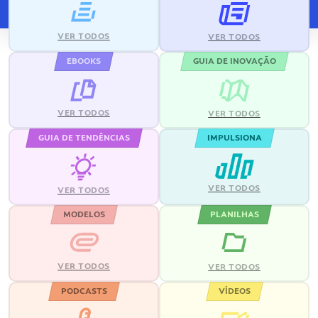
VER TODOS
VER TODOS
EBOOKS
GUIA DE INOVAÇÃO
VER TODOS
VER TODOS
GUIA DE TENDÊNCIAS
IMPULSIONA
VER TODOS
VER TODOS
MODELOS
PLANILHAS
VER TODOS
VER TODOS
PODCASTS
VÍDEOS