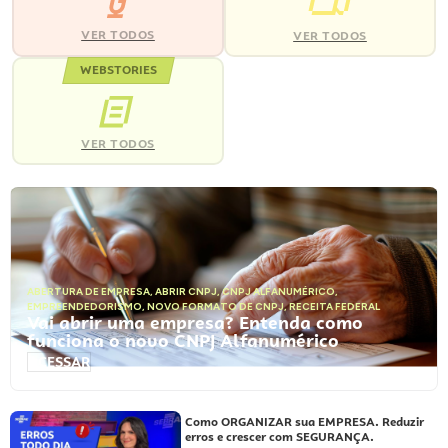
VER TODOS
VER TODOS
WEBSTORIES
VER TODOS
ABERTURA DE EMPRESA
,
ABRIR CNPJ
,
CNPJ ALFANUMÉRICO
,
EMPREENDEDORISMO
,
NOVO FORMATO DE CNPJ
,
RECEITA FEDERAL
Vai abrir uma empresa? Entenda como
funciona o novo CNPJ Alfanumérico
ACESSAR
Como ORGANIZAR sua EMPRESA. Reduzir
erros e crescer com SEGURANÇA.