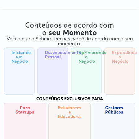
Conteúdos de acordo com
o
seu Momento
Veja o que o Sebrae tem para você de acordo com o seu
momento:
Iniciando
Desenvolvimento
Aprimorando
Expandindo
um
Pessoal
o
o
Negócio
Negócio
Negócio
CONTEÚDOS EXCLUSIVOS PARA
Para
Estudantes
Gestores
Startups
e
Públicos
Educadores