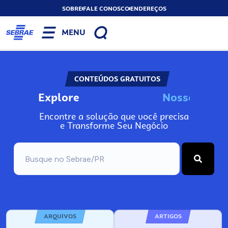
SOBRE
FALE CONOSCO
ENDEREÇOS
MENU
CONTEÚDOS GRATUITOS
Explore
N
o
s
s
o
s
A
Encontre a solução que você precisa
e Transforme Seu Negócio
ARQUIVOS
ARTIGOS