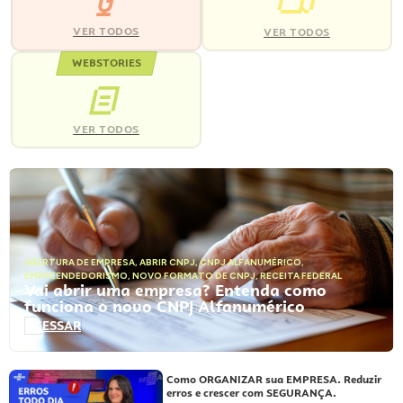
VER TODOS
VER TODOS
WEBSTORIES
VER TODOS
ABERTURA DE EMPRESA
,
ABRIR CNPJ
,
CNPJ ALFANUMÉRICO
,
EMPREENDEDORISMO
,
NOVO FORMATO DE CNPJ
,
RECEITA FEDERAL
Vai abrir uma empresa? Entenda como
funciona o novo CNPJ Alfanumérico
ACESSAR
Como ORGANIZAR sua EMPRESA. Reduzir
erros e crescer com SEGURANÇA.