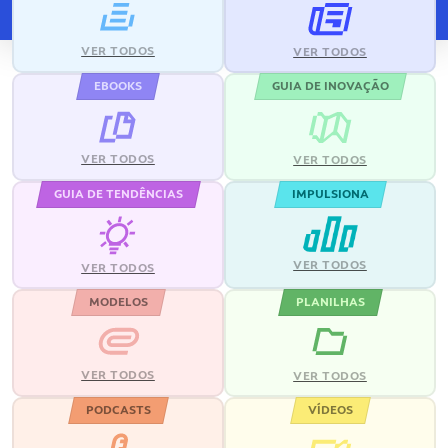
VER TODOS
VER TODOS
EBOOKS
GUIA DE INOVAÇÃO
VER TODOS
VER TODOS
GUIA DE TENDÊNCIAS
IMPULSIONA
VER TODOS
VER TODOS
MODELOS
PLANILHAS
VER TODOS
VER TODOS
PODCASTS
VÍDEOS