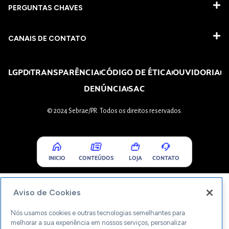
PERGUNTAS CHAVES​
CANAIS DE CONTATO
LGPD
TRANSPARÊNCIA
CÓDIGO DE ÉTICA
OUVIDORIA
DENÚNCIA
SAC
© 2024 Sebrae/PR. Todos os direitos reservados.
INICIO
CONTEÚDOS
LOJA
CONTATO
Aviso de Cookies
Nós usamos cookies e outras tecnologias semelhantes para
melhorar a sua experiência em nossos serviços, personalizar