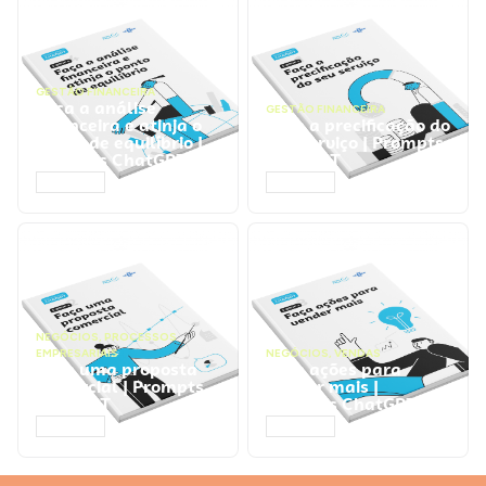
GESTÃO FINANCEIRA
Faça a análise
GESTÃO FINANCEIRA
financeira e atinja o
Faça a precificação do
ponto de equilíbrio |
seu serviço | Prompts
Prompts ChatGPT
ChatGPT
ACESSAR
ACESSAR
NEGÓCIOS
,
PROCESSOS
EMPRESARIAIS
NEGÓCIOS
,
VENDAS
Faça uma proposta
Faça ações para
comercial | Prompts
vender mais |
ChatGPT
Prompts ChatGPT
ACESSAR
ACESSAR