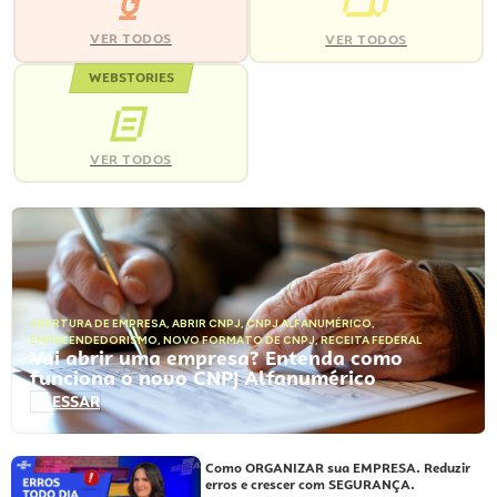
VER TODOS
VER TODOS
WEBSTORIES
VER TODOS
ABERTURA DE EMPRESA
,
ABRIR CNPJ
,
CNPJ ALFANUMÉRICO
,
EMPREENDEDORISMO
,
NOVO FORMATO DE CNPJ
,
RECEITA FEDERAL
Vai abrir uma empresa? Entenda como
funciona o novo CNPJ Alfanumérico
ACESSAR
Como ORGANIZAR sua EMPRESA. Reduzir
erros e crescer com SEGURANÇA.