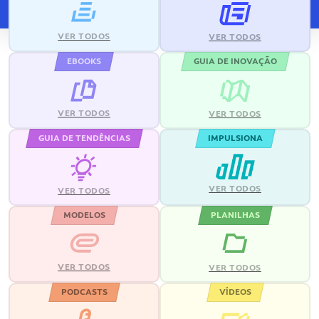
VER TODOS
VER TODOS
EBOOKS
GUIA DE INOVAÇÃO
VER TODOS
VER TODOS
GUIA DE TENDÊNCIAS
IMPULSIONA
VER TODOS
VER TODOS
MODELOS
PLANILHAS
VER TODOS
VER TODOS
PODCASTS
VÍDEOS