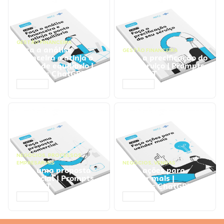
GESTÃO FINANCEIRA
Faça a análise
GESTÃO FINANCEIRA
financeira e atinja o
Faça a precificação do
ponto de equilíbrio |
seu serviço | Prompts
Prompts ChatGPT
ChatGPT
ACESSAR
ACESSAR
NEGÓCIOS
,
PROCESSOS
EMPRESARIAIS
NEGÓCIOS
,
VENDAS
Faça uma proposta
Faça ações para
comercial | Prompts
vender mais |
ChatGPT
Prompts ChatGPT
ACESSAR
ACESSAR