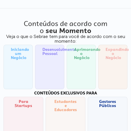
Conteúdos de acordo com
o
seu Momento
Veja o que o Sebrae tem para você de acordo com o seu
momento:
Iniciando
Desenvolvimento
Aprimorando
Expandindo
um
Pessoal
o
o
Negócio
Negócio
Negócio
CONTEÚDOS EXCLUSIVOS PARA
Para
Estudantes
Gestores
Startups
e
Públicos
Educadores