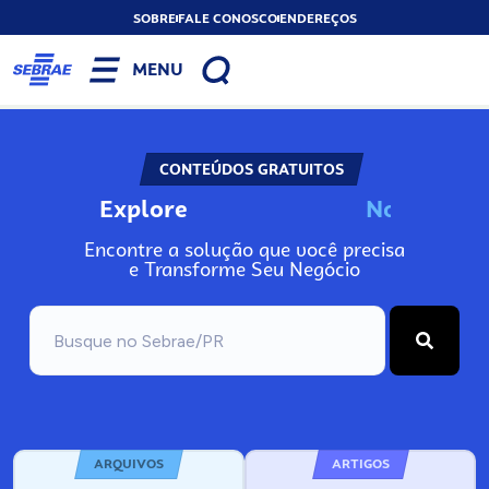
SOBRE
FALE CONOSCO
ENDEREÇOS
MENU
CONTEÚDOS GRATUITOS
Explore
N
o
s
s
o
s
P
o
Encontre a solução que você precisa
e Transforme Seu Negócio
ARQUIVOS
ARTIGOS