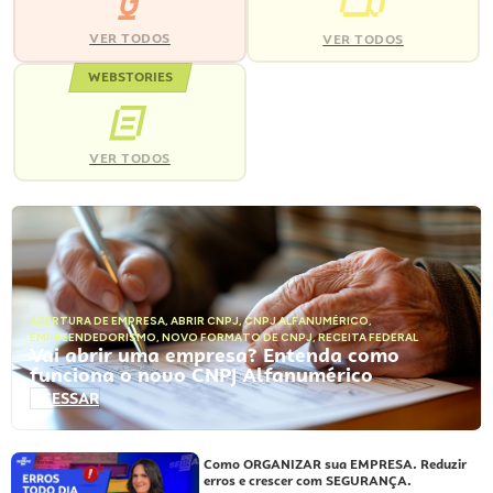
VER TODOS
VER TODOS
WEBSTORIES
VER TODOS
ABERTURA DE EMPRESA
,
ABRIR CNPJ
,
CNPJ ALFANUMÉRICO
,
EMPREENDEDORISMO
,
NOVO FORMATO DE CNPJ
,
RECEITA FEDERAL
Vai abrir uma empresa? Entenda como
funciona o novo CNPJ Alfanumérico
ACESSAR
Como ORGANIZAR sua EMPRESA. Reduzir
erros e crescer com SEGURANÇA.