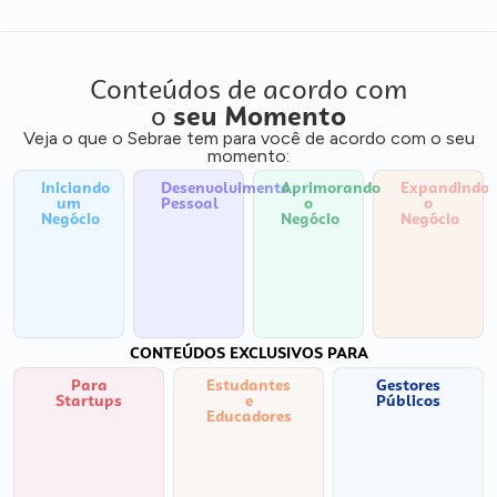
Conteúdos de acordo com
o
seu Momento
Veja o que o Sebrae tem para você de acordo com o seu
momento:
Iniciando
Desenvolvimento
Aprimorando
Expandindo
um
Pessoal
o
o
Negócio
Negócio
Negócio
CONTEÚDOS EXCLUSIVOS PARA
Para
Estudantes
Gestores
Startups
e
Públicos
Educadores