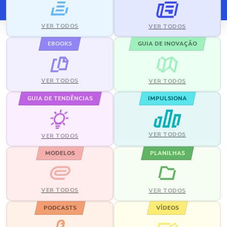
VER TODOS
VER TODOS
EBOOKS
GUIA DE INOVAÇÃO
VER TODOS
VER TODOS
GUIA DE TENDÊNCIAS
IMPULSIONA
VER TODOS
VER TODOS
MODELOS
PLANILHAS
VER TODOS
VER TODOS
PODCASTS
VÍDEOS