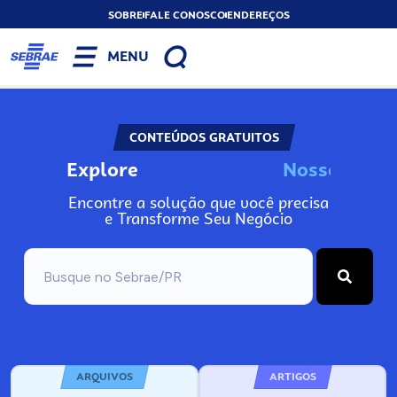
SOBRE
FALE CONOSCO
ENDEREÇOS
MENU
CONTEÚDOS GRATUITOS
Explore
N
o
s
s
o
s
I
n
f
o
Encontre a solução que você precisa
e Transforme Seu Negócio
ARQUIVOS
ARTIGOS