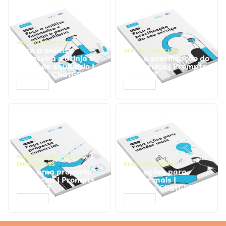
GESTÃO FINANCEIRA
Faça a análise
GESTÃO FINANCEIRA
financeira e atinja o
Faça a precificação do
ponto de equilíbrio |
seu serviço | Prompts
Prompts ChatGPT
ChatGPT
ACESSAR
ACESSAR
NEGÓCIOS
,
PROCESSOS
EMPRESARIAIS
NEGÓCIOS
,
VENDAS
Faça uma proposta
Faça ações para
comercial | Prompts
vender mais |
ChatGPT
Prompts ChatGPT
ACESSAR
ACESSAR