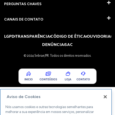
PERGUNTAS CHAVES​
CANAIS DE CONTATO
LGPD
TRANSPARÊNCIA
CÓDIGO DE ÉTICA
OUVIDORIA
DENÚNCIA
SAC
© 2024 Sebrae/PR. Todos os direitos reservados.
INICIO
CONTEÚDOS
LOJA
CONTATO
Aviso de Cookies
Nós usamos cookies e outras tecnologias semelhantes para
melhorar a sua experiência em nossos serviços, personalizar