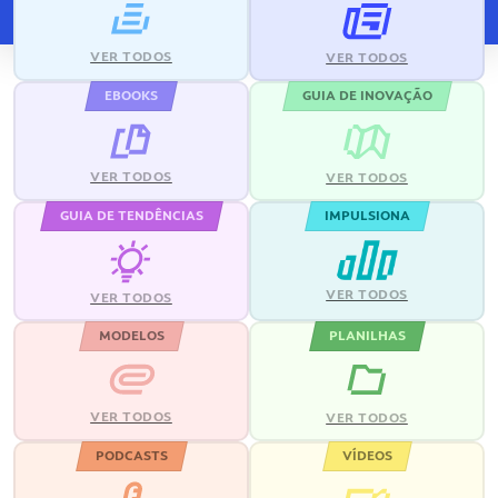
VER TODOS
VER TODOS
EBOOKS
GUIA DE INOVAÇÃO
VER TODOS
VER TODOS
GUIA DE TENDÊNCIAS
IMPULSIONA
VER TODOS
VER TODOS
MODELOS
PLANILHAS
VER TODOS
VER TODOS
PODCASTS
VÍDEOS