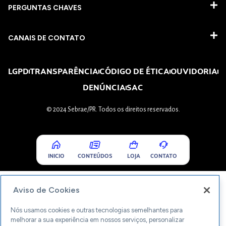
PERGUNTAS CHAVES​
CANAIS DE CONTATO
LGPD
TRANSPARÊNCIA
CÓDIGO DE ÉTICA
OUVIDORIA
DENÚNCIA
SAC
© 2024 Sebrae/PR. Todos os direitos reservados.
INICIO
CONTEÚDOS
LOJA
CONTATO
Aviso de Cookies
Nós usamos cookies e outras tecnologias semelhantes para
melhorar a sua experiência em nossos serviços, personalizar