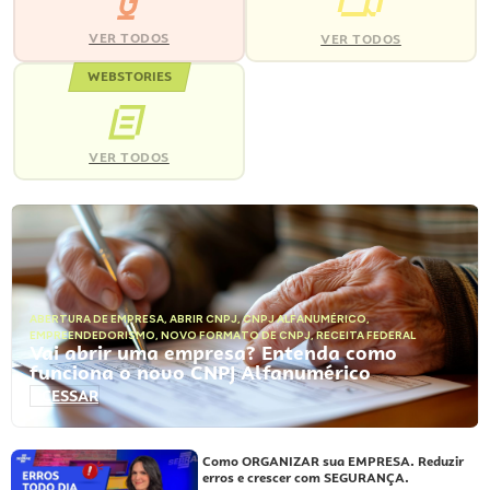
VER TODOS
VER TODOS
WEBSTORIES
VER TODOS
ABERTURA DE EMPRESA
,
ABRIR CNPJ
,
CNPJ ALFANUMÉRICO
,
EMPREENDEDORISMO
,
NOVO FORMATO DE CNPJ
,
RECEITA FEDERAL
Vai abrir uma empresa? Entenda como
funciona o novo CNPJ Alfanumérico
ACESSAR
Como ORGANIZAR sua EMPRESA. Reduzir
erros e crescer com SEGURANÇA.