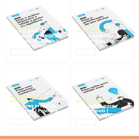
GESTÃO FINANCEIRA
Faça a análise
GESTÃO FINANCEIRA
financeira e atinja o
Faça a precificação do
ponto de equilíbrio |
seu serviço | Prompts
Prompts ChatGPT
ChatGPT
ACESSAR
ACESSAR
NEGÓCIOS
,
PROCESSOS
EMPRESARIAIS
NEGÓCIOS
,
VENDAS
Faça uma proposta
Faça ações para
comercial | Prompts
vender mais |
ChatGPT
Prompts ChatGPT
ACESSAR
ACESSAR