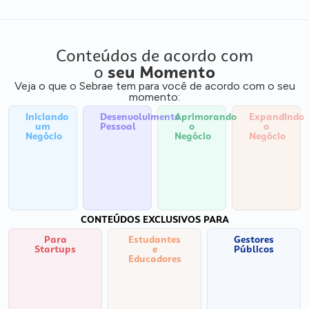
Conteúdos de acordo com
o
seu Momento
Veja o que o Sebrae tem para você de acordo com o seu
momento:
Iniciando
Desenvolvimento
Aprimorando
Expandindo
um
Pessoal
o
o
Negócio
Negócio
Negócio
CONTEÚDOS EXCLUSIVOS PARA
Para
Estudantes
Gestores
Startups
e
Públicos
Educadores