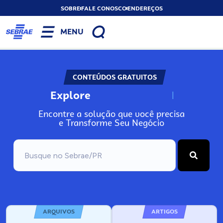
SOBRE
FALE CONOSCO
ENDEREÇOS
MENU
CONTEÚDOS GRATUITOS
Explore
N
o
s
s
o
s
A
Encontre a solução que você precisa
e Transforme Seu Negócio
ARQUIVOS
ARTIGOS