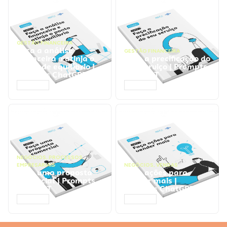
GESTÃO FINANCEIRA
Faça a análise
GESTÃO FINANCEIRA
financeira e atinja o
Faça a precificação do
ponto de equilíbrio |
seu serviço | Prompts
Prompts ChatGPT
ChatGPT
ACESSAR
ACESSAR
NEGÓCIOS
,
PROCESSOS
EMPRESARIAIS
NEGÓCIOS
,
VENDAS
Faça uma proposta
Faça ações para
comercial | Prompts
vender mais |
ChatGPT
Prompts ChatGPT
ACESSAR
ACESSAR