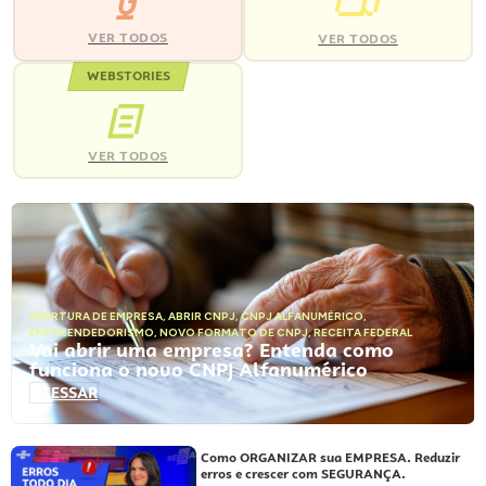
VER TODOS
VER TODOS
WEBSTORIES
VER TODOS
ABERTURA DE EMPRESA
,
ABRIR CNPJ
,
CNPJ ALFANUMÉRICO
,
EMPREENDEDORISMO
,
NOVO FORMATO DE CNPJ
,
RECEITA FEDERAL
Vai abrir uma empresa? Entenda como
funciona o novo CNPJ Alfanumérico
ACESSAR
Como ORGANIZAR sua EMPRESA. Reduzir
erros e crescer com SEGURANÇA.