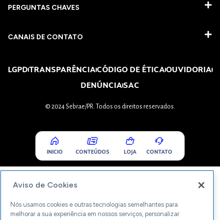
PERGUNTAS CHAVES​
CANAIS DE CONTATO
LGPD
TRANSPARÊNCIA
CÓDIGO DE ÉTICA
OUVIDORIA
DENÚNCIA
SAC
© 2024 Sebrae/PR. Todos os direitos reservados.
INICIO
CONTEÚDOS
LOJA
CONTATO
Aviso de Cookies
Nós usamos cookies e outras tecnologias semelhantes para
melhorar a sua experiência em nossos serviços, personalizar