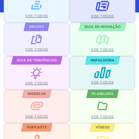
VER TODOS
VER TODOS
EBOOKS
GUIA DE INOVAÇÃO
VER TODOS
VER TODOS
GUIA DE TENDÊNCIAS
IMPULSIONA
VER TODOS
VER TODOS
MODELOS
PLANILHAS
VER TODOS
VER TODOS
PODCASTS
VÍDEOS