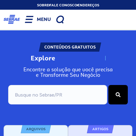
SOBRE
FALE CONOSCO
ENDEREÇOS
MENU
CONTEÚDOS GRATUITOS
Explore
N
o
s
s
o
s
A
Encontre a solução que você precisa
e Transforme Seu Negócio
ARQUIVOS
ARTIGOS