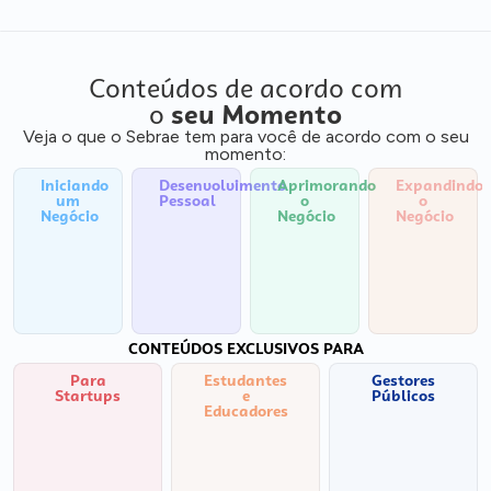
Conteúdos de acordo com
o
seu Momento
Veja o que o Sebrae tem para você de acordo com o seu
momento:
Iniciando
Desenvolvimento
Aprimorando
Expandindo
um
Pessoal
o
o
Negócio
Negócio
Negócio
CONTEÚDOS EXCLUSIVOS PARA
Para
Estudantes
Gestores
Startups
e
Públicos
Educadores