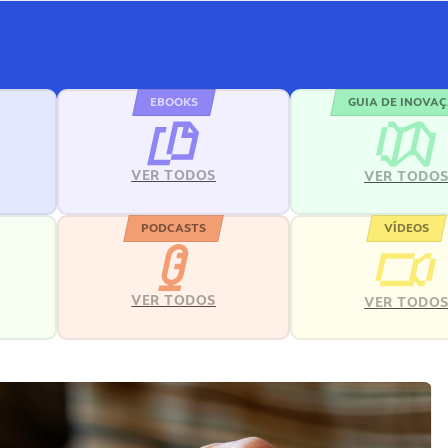
EBOOKS
GUIA DE INOVA
VER TODOS
VER TODO
PODCASTS
VÍDEOS
VER TODOS
VER TODO