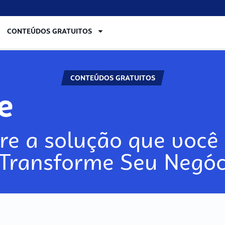
CONTEÚDOS GRATUITOS
CONTEÚDOS GRATUITOS
lore
re a solução que você 
 Transforme Seu Negóc