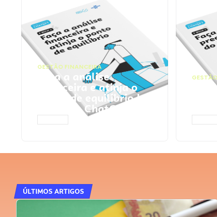
GESTÃO FINANCEIRA
Faça a análise
GESTÃO
financeira e atinja o
Faça
ponto de equilíbrio |
seu 
Prompts ChatGPT
Cha
ACESSAR
ACESS
ÚLTIMOS ARTIGOS