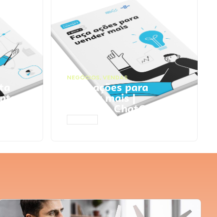
NEGÓCIOS
,
VENDAS
ta
Faça ações para
pts
vender mais |
Prompts ChatGPT
ACESSAR