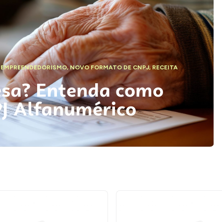
,
EMPREENDEDORISMO
,
NOVO FORMATO DE CNPJ
,
RECEITA
esa? Entenda como
PJ Alfanumérico