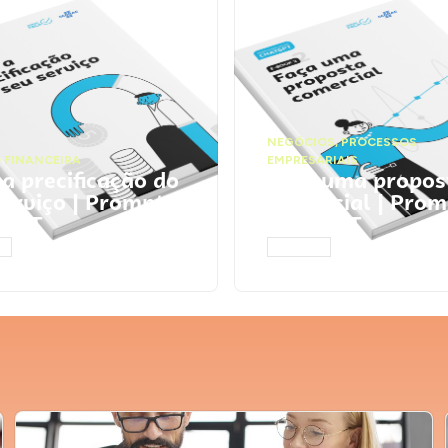
NEGÓCIOS
,
PROCESSOS
 FINANCEIRA
EMPRESARIAIS
 a precificação do
Faça uma propos
serviço | Prompts
comercial | Prom
tGPT
ChatGPT
AR
ACESSAR