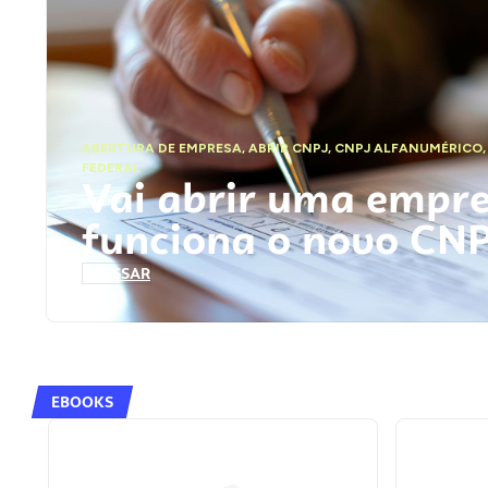
ABERTURA DE EMPRESA
,
ABRIR CNPJ
,
CNPJ ALFANUMÉRICO
FEDERAL
Vai abrir uma empr
funciona o novo CN
ACESSAR
EBOOKS