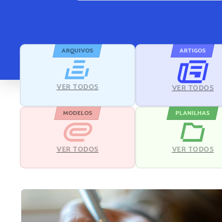
ARQUIVOS
ARTIGOS
VER TODOS
VER TODOS
MODELOS
PLANILHAS
VER TODOS
VER TODOS