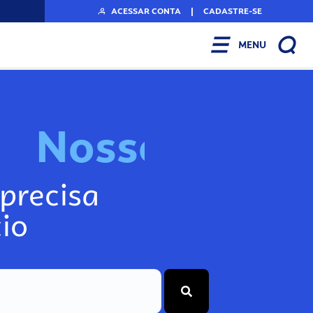
ACESSAR CONTA
|
CADASTRE-SE
MENU
N
o
s
s
o
s
A
r
precisa
io