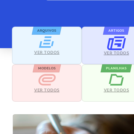
ARQUIVOS
ARTIGOS
VER TODOS
VER TODOS
MODELOS
PLANILHAS
VER TODOS
VER TODOS