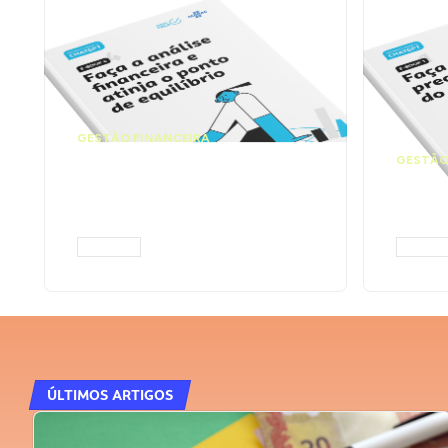
GESTÃO FINANCEIRA
Faça a análise
GESTÃO
financeira e atinja o
Faça
ponto de equilíbrio |
seu 
Prompts ChatGPT
Cha
ACESSAR
ACESS
ÚLTIMOS ARTIGOS