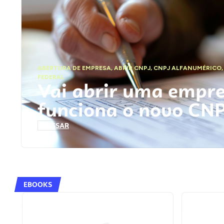
ABERTURA DE EMPRESA
,
ABRIR CNPJ
,
CNPJ ALFANUMÉRICO
FEDERAL
Vai abrir uma empr
funciona o novo CN
ACESSAR
EBOOKS