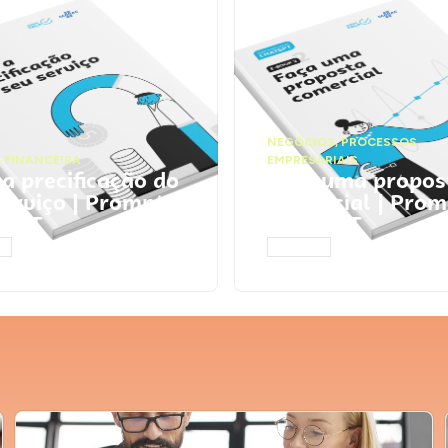
NEGÓCIOS
,
PROCESSOS
 FINANCEIRA
EMPRESARIAIS
 a precificação do
Faça uma propos
serviço | Prompts
comercial | Prom
tGPT
ChatGPT
AR
ACESSAR