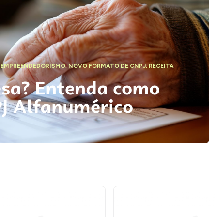
,
EMPREENDEDORISMO
,
NOVO FORMATO DE CNPJ
,
RECEITA
esa? Entenda como
PJ Alfanumérico