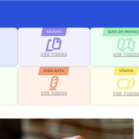
EBOOKS
GUIA DE INOVA
VER TODOS
VER TODO
PODCASTS
VÍDEOS
VER TODOS
VER TODO