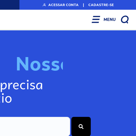
ACESSAR CONTA
|
CADASTRE-SE
MENU
N
o
s
s
o
s
I
n
f
o
g
precisa
io