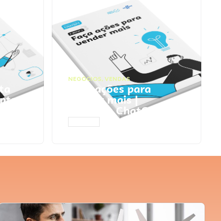
NEGÓCIOS
,
VENDAS
ta
Faça ações para
pts
vender mais |
Prompts ChatGPT
ACESSAR