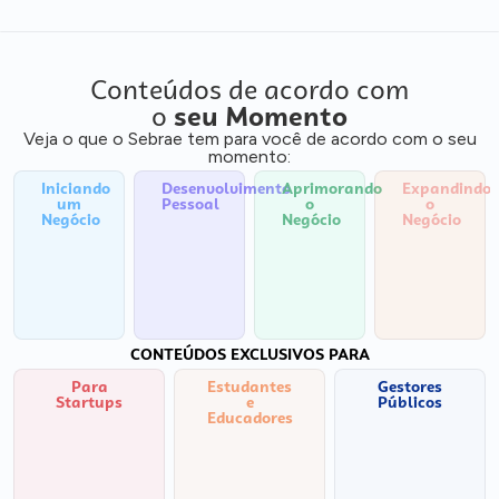
Conteúdos de acordo com
o
seu Momento
Veja o que o Sebrae tem para você de acordo com o seu
momento:
Iniciando
Desenvolvimento
Aprimorando
Expandindo
um
Pessoal
o
o
Negócio
Negócio
Negócio
CONTEÚDOS EXCLUSIVOS PARA
Para
Estudantes
Gestores
Startups
e
Públicos
Educadores