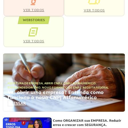
VER TODOS
VER TODOS
WEBSTORIES
VER TODOS
ABERTURA DE EMPRESA
,
ABRIR CNPJ
,
CNPJ ALFANUMÉRICO
,
EMPREENDEDORISMO
,
NOVO FORMATO DE CNPJ
,
RECEITA FEDERAL
Vai abrir uma empresa? Entenda como
funciona o novo CNPJ Alfanumérico
ACESSAR
Como ORGANIZAR sua EMPRESA. Reduzir
erros e crescer com SEGURANÇA.