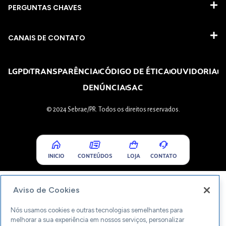
PERGUNTAS CHAVES​
CANAIS DE CONTATO
LGPD
TRANSPARÊNCIA
CÓDIGO DE ÉTICA
OUVIDORIA
DENÚNCIA
SAC
© 2024 Sebrae/PR. Todos os direitos reservados.
INICIO
CONTEÚDOS
LOJA
CONTATO
Aviso de Cookies
Nós usamos cookies e outras tecnologias semelhantes para
melhorar a sua experiência em nossos serviços, personalizar