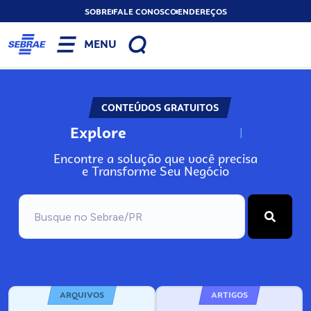
SOBRE
FALE CONOSCO
ENDEREÇOS
MENU
CONTEÚDOS GRATUITOS
Explore
N
o
s
s
o
s
A
Encontre a solução que você precisa
e Transforme Seu Negócio
ARQUIVOS
ARTIGOS