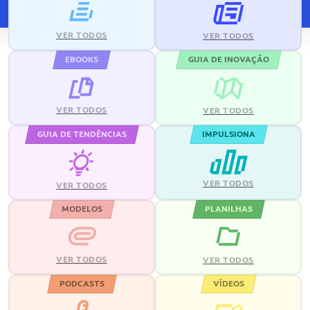
VER TODOS
VER TODOS
EBOOKS
GUIA DE INOVAÇÃO
VER TODOS
VER TODOS
GUIA DE TENDÊNCIAS
IMPULSIONA
VER TODOS
VER TODOS
MODELOS
PLANILHAS
VER TODOS
VER TODOS
PODCASTS
VÍDEOS