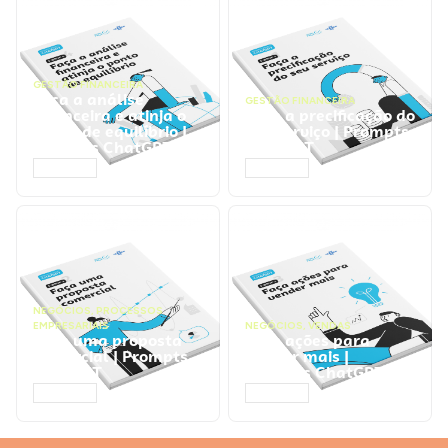
GESTÃO FINANCEIRA
Faça a análise
GESTÃO FINANCEIRA
financeira e atinja o
Faça a precificação do
ponto de equilíbrio |
seu serviço | Prompts
Prompts ChatGPT
ChatGPT
ACESSAR
ACESSAR
NEGÓCIOS
,
PROCESSOS
EMPRESARIAIS
NEGÓCIOS
,
VENDAS
Faça uma proposta
Faça ações para
comercial | Prompts
vender mais |
ChatGPT
Prompts ChatGPT
ACESSAR
ACESSAR