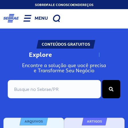
SOBRE
FALE CONOSCO
ENDEREÇOS
MENU
CONTEÚDOS GRATUITOS
Explore
N
o
s
s
o
s
A
Encontre a solução que você precisa
e Transforme Seu Negócio
ARQUIVOS
ARTIGOS