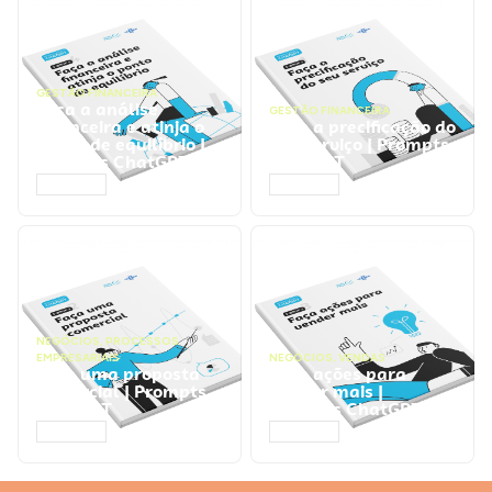
GESTÃO FINANCEIRA
Faça a análise
GESTÃO FINANCEIRA
financeira e atinja o
Faça a precificação do
ponto de equilíbrio |
seu serviço | Prompts
Prompts ChatGPT
ChatGPT
ACESSAR
ACESSAR
NEGÓCIOS
,
PROCESSOS
EMPRESARIAIS
NEGÓCIOS
,
VENDAS
Faça uma proposta
Faça ações para
comercial | Prompts
vender mais |
ChatGPT
Prompts ChatGPT
ACESSAR
ACESSAR