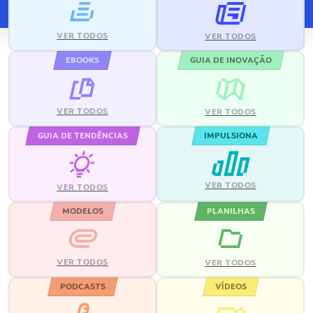
VER TODOS
VER TODOS
EBOOKS
GUIA DE INOVAÇÃO
VER TODOS
VER TODOS
GUIA DE TENDÊNCIAS
IMPULSIONA
VER TODOS
VER TODOS
MODELOS
PLANILHAS
VER TODOS
VER TODOS
PODCASTS
VÍDEOS