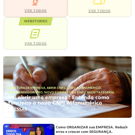
VER TODOS
VER TODOS
WEBSTORIES
VER TODOS
ABERTURA DE EMPRESA
,
ABRIR CNPJ
,
CNPJ ALFANUMÉRICO
,
EMPREENDEDORISMO
,
NOVO FORMATO DE CNPJ
,
RECEITA FEDERAL
Vai abrir uma empresa? Entenda como
funciona o novo CNPJ Alfanumérico
ACESSAR
Como ORGANIZAR sua EMPRESA. Reduzir
erros e crescer com SEGURANÇA.