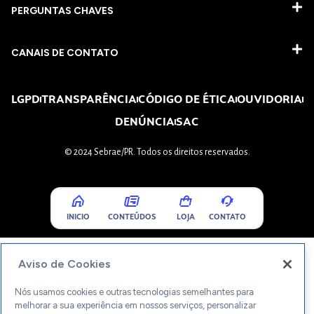
PERGUNTAS CHAVES​
CANAIS DE CONTATO
LGPD
TRANSPARÊNCIA
CÓDIGO DE ÉTICA
OUVIDORIA
DENÚNCIA
SAC
© 2024 Sebrae/PR. Todos os direitos reservados.
INICIO
CONTEÚDOS
LOJA
CONTATO
Aviso de Cookies
Nós usamos cookies e outras tecnologias semelhantes para
melhorar a sua experiência em nossos serviços, personalizar