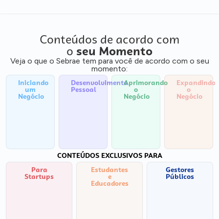
Conteúdos de acordo com
o
seu Momento
Veja o que o Sebrae tem para você de acordo com o seu
momento:
Iniciando
Desenvolvimento
Aprimorando
Expandindo
um
Pessoal
o
o
Negócio
Negócio
Negócio
CONTEÚDOS EXCLUSIVOS PARA
Para
Estudantes
Gestores
Startups
e
Públicos
Educadores