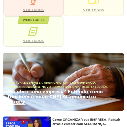
VER TODOS
VER TODOS
WEBSTORIES
VER TODOS
ABERTURA DE EMPRESA
,
ABRIR CNPJ
,
CNPJ ALFANUMÉRICO
,
EMPREENDEDORISMO
,
NOVO FORMATO DE CNPJ
,
RECEITA FEDERAL
Vai abrir uma empresa? Entenda como
funciona o novo CNPJ Alfanumérico
ACESSAR
Como ORGANIZAR sua EMPRESA. Reduzir
erros e crescer com SEGURANÇA.