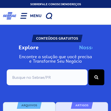
SOBRE
FALE CONOSCO
ENDEREÇOS
MENU
CONTEÚDOS GRATUITOS
Explore
N
o
s
s
o
s
I
n
f
o
Encontre a solução que você precisa
e Transforme Seu Negócio
ARQUIVOS
ARTIGOS