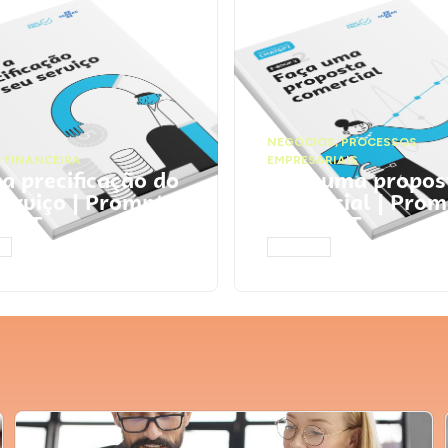
NEGÓCIOS
,
PROCESSOS
 FINANCEIRA
EMPRESARIAIS
 a precificação do
Faça uma propos
serviço | Prompts
comercial | Prom
tGPT
ChatGPT
AR
ACESSAR