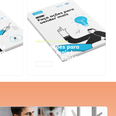
NEGÓCIOS
,
VENDAS
ta
Faça ações para
pts
vender mais |
Prompts ChatGPT
ACESSAR