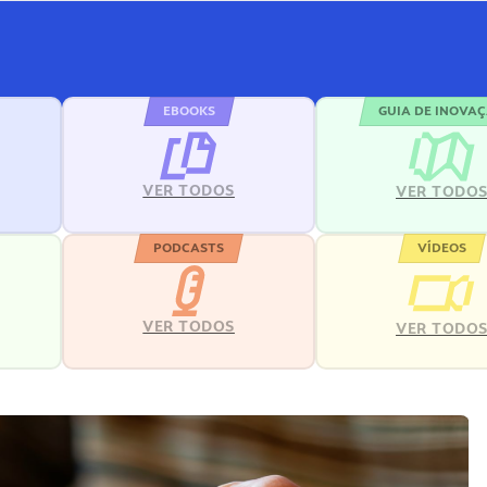
EBOOKS
GUIA DE INOVA
VER TODOS
VER TODO
PODCASTS
VÍDEOS
VER TODOS
VER TODO