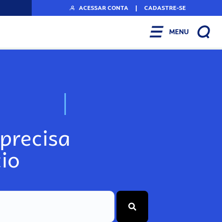
ACESSAR CONTA
|
CADASTRE-SE
MENU
N
o
s
s
o
s
A
r
precisa
io