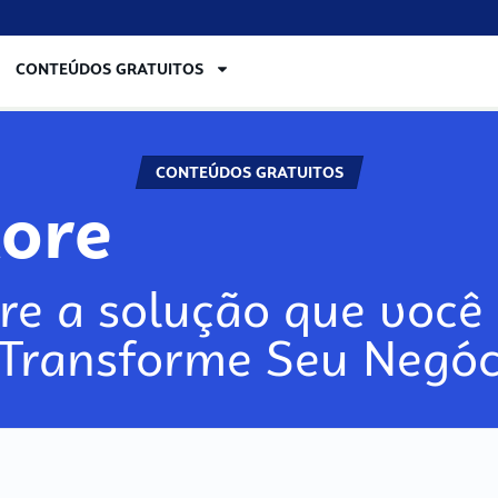
CONTEÚDOS GRATUITOS
CONTEÚDOS GRATUITOS
lore
re a solução que você 
 Transforme Seu Negóc