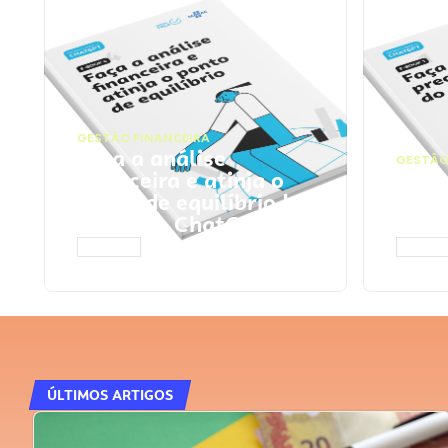
GESTÃO FINANCEIRA
Faça a análise
GESTÃO
financeira e atinja o
Faça
ponto de equilíbrio |
seu 
Prompts ChatGPT
Cha
ACESSAR
ACESS
ÚLTIMOS ARTIGOS