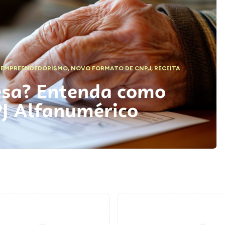
,
EMPREENDEDORISMO
,
NOVO FORMATO DE CNPJ
,
RECEITA
esa? Entenda como
PJ Alfanumérico