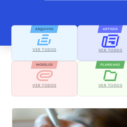
ARQUIVOS
ARTIGOS
VER TODOS
VER TODOS
MODELOS
PLANILHAS
VER TODOS
VER TODOS