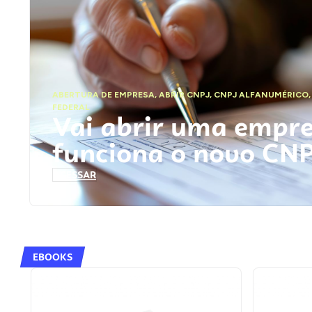
ABERTURA DE EMPRESA
,
ABRIR CNPJ
,
CNPJ ALFANUMÉRICO
FEDERAL
Vai abrir uma empr
funciona o novo CN
ACESSAR
EBOOKS