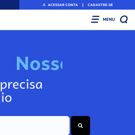
ACESSAR CONTA
|
CADASTRE-SE
MENU
N
o
s
s
o
s
I
n
f
o
g
precisa
io