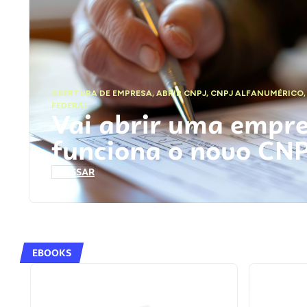
ABERTURA DE EMPRESA
,
ABRIR CNPJ
,
CNPJ ALFANUMÉRICO
FEDERAL
Vai abrir uma empr
funciona o novo CN
ACESSAR
EBOOKS