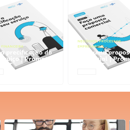
NEGÓCIOS
,
PROCESSOS
 FINANCEIRA
EMPRESARIAIS
 a precificação do
Faça uma propos
serviço | Prompts
comercial | Prom
tGPT
ChatGPT
AR
ACESSAR