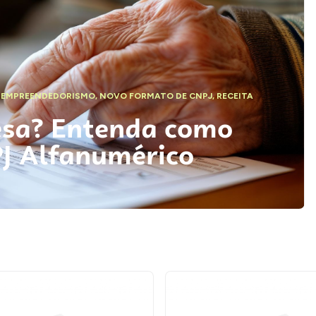
,
EMPREENDEDORISMO
,
NOVO FORMATO DE CNPJ
,
RECEITA
esa? Entenda como
PJ Alfanumérico