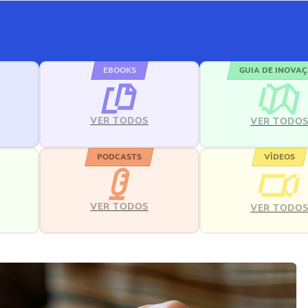
EBOOKS
GUIA DE INOVA
VER TODOS
VER TODO
PODCASTS
VÍDEOS
VER TODOS
VER TODO