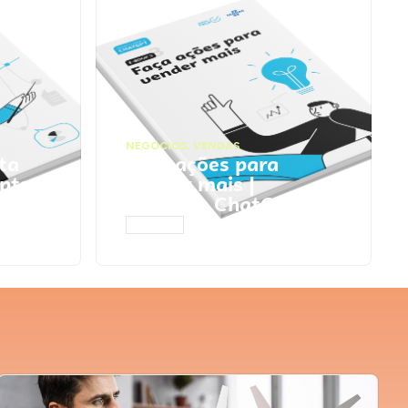
NEGÓCIOS
,
VENDAS
ta
Faça ações para
pts
vender mais |
Prompts ChatGPT
ACESSAR