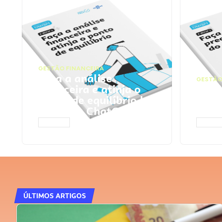
GESTÃO FINANCEIRA
Faça a análise
GESTÃO
financeira e atinja o
Faça
ponto de equilíbrio |
seu 
Prompts ChatGPT
Cha
ACESSAR
ACESS
ÚLTIMOS ARTIGOS