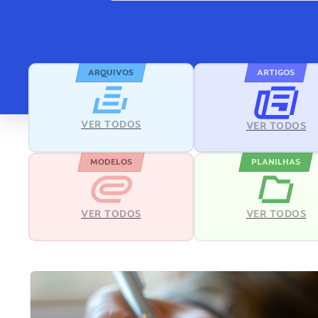
ARQUIVOS
ARTIGOS
VER TODOS
VER TODOS
MODELOS
PLANILHAS
VER TODOS
VER TODOS