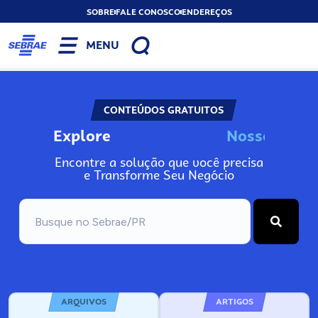
SOBRE
FALE CONOSCO
ENDEREÇOS
MENU
CONTEÚDOS GRATUITOS
Explore
o
s
s
o
s
I
n
N
N
Encontre a solução que você precisa
e Transforme Seu Negócio
ARQUIVOS
ARTIGOS