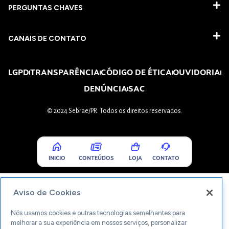
PERGUNTAS CHAVES​
CANAIS DE CONTATO
LGPD
TRANSPARÊNCIA
CÓDIGO DE ÉTICA
OUVIDORIA
DENÚNCIA
SAC
© 2024 Sebrae/PR. Todos os direitos reservados.
INICIO
CONTEÚDOS
LOJA
CONTATO
Aviso de Cookies
Nós usamos cookies e outras tecnologias semelhantes para
melhorar a sua experiência em nossos serviços, personalizar