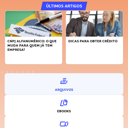
ÚLTIMOS ARTIGOS
NUMÉRICO: O QUE
DICAS PARA OBTER CRÉDITO
FAÇA A DIFERE
 QUEM JÁ TEM
SUSTENTÁVEL,
INOVADOR
ARQUIVOS
EBOOKS