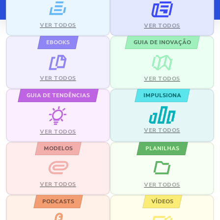
VER TODOS
VER TODOS
EBOOKS
GUIA DE INOVAÇÃO
VER TODOS
VER TODOS
GUIA DE TENDÊNCIAS
IMPULSIONA
VER TODOS
VER TODOS
MODELOS
PLANILHAS
VER TODOS
VER TODOS
PODCASTS
VÍDEOS