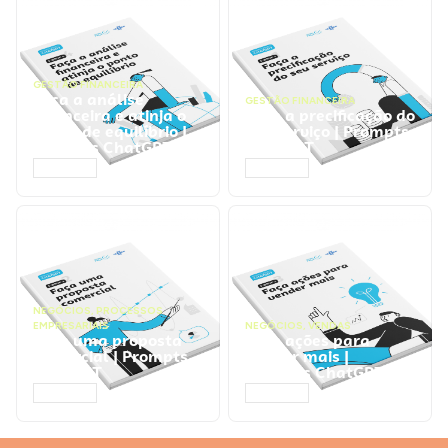
GESTÃO FINANCEIRA
Faça a análise
GESTÃO FINANCEIRA
financeira e atinja o
Faça a precificação do
ponto de equilíbrio |
seu serviço | Prompts
Prompts ChatGPT
ChatGPT
ACESSAR
ACESSAR
NEGÓCIOS
,
PROCESSOS
EMPRESARIAIS
NEGÓCIOS
,
VENDAS
Faça uma proposta
Faça ações para
comercial | Prompts
vender mais |
ChatGPT
Prompts ChatGPT
ACESSAR
ACESSAR