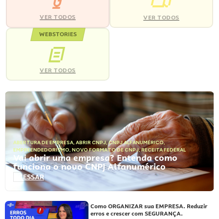
VER TODOS
VER TODOS
WEBSTORIES
VER TODOS
ABERTURA DE EMPRESA
,
ABRIR CNPJ
,
CNPJ ALFANUMÉRICO
,
EMPREENDEDORISMO
,
NOVO FORMATO DE CNPJ
,
RECEITA FEDERAL
Vai abrir uma empresa? Entenda como
funciona o novo CNPJ Alfanumérico
ACESSAR
Como ORGANIZAR sua EMPRESA. Reduzir
erros e crescer com SEGURANÇA.