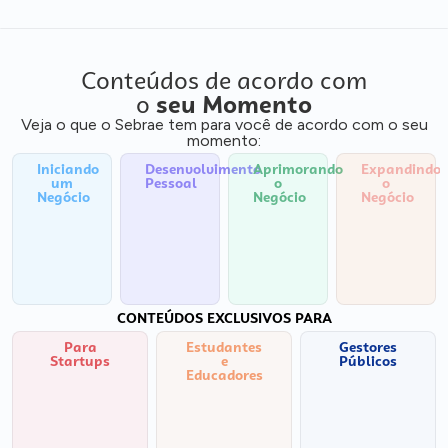
Conteúdos de acordo com
o
seu Momento
Veja o que o Sebrae tem para você de acordo com o seu
momento:
Iniciando
Desenvolvimento
Aprimorando
Expandindo
um
Pessoal
o
o
Negócio
Negócio
Negócio
CONTEÚDOS EXCLUSIVOS PARA
Para
Estudantes
Gestores
Startups
e
Públicos
Educadores