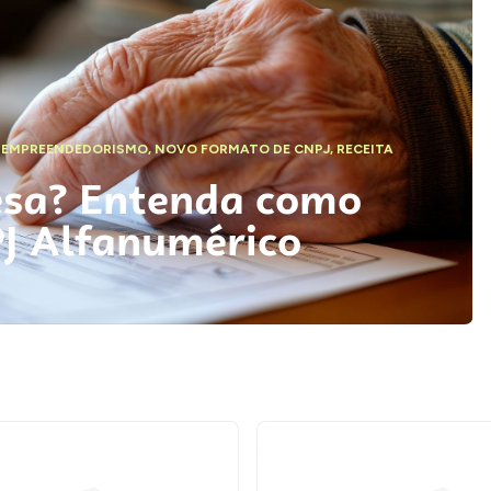
,
EMPREENDEDORISMO
,
NOVO FORMATO DE CNPJ
,
RECEITA
esa? Entenda como
PJ Alfanumérico