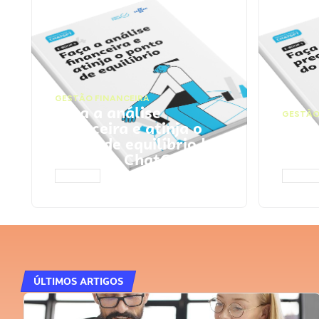
GESTÃO FINANCEIRA
Faça a análise
GESTÃO
financeira e atinja o
Faça
ponto de equilíbrio |
seu 
Prompts ChatGPT
Cha
ACESSAR
ACESS
ÚLTIMOS ARTIGOS