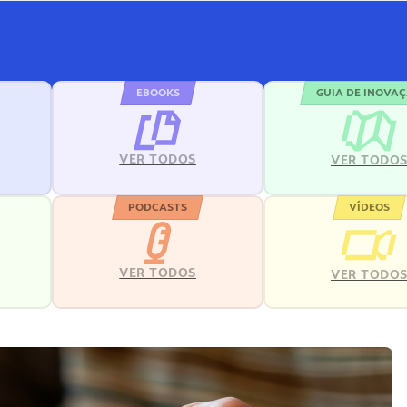
EBOOKS
GUIA DE INOVA
VER TODOS
VER TODO
PODCASTS
VÍDEOS
VER TODOS
VER TODO