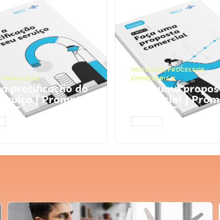
NEGÓCIOS
,
PROCESSOS
 FINANCEIRA
EMPRESARIAIS
 a precificação do
Faça uma propos
serviço | Prompts
comercial | Prom
tGPT
ChatGPT
AR
ACESSAR