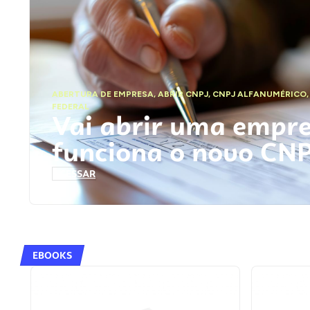
ABERTURA DE EMPRESA
,
ABRIR CNPJ
,
CNPJ ALFANUMÉRICO
FEDERAL
Vai abrir uma empr
funciona o novo CN
ACESSAR
EBOOKS