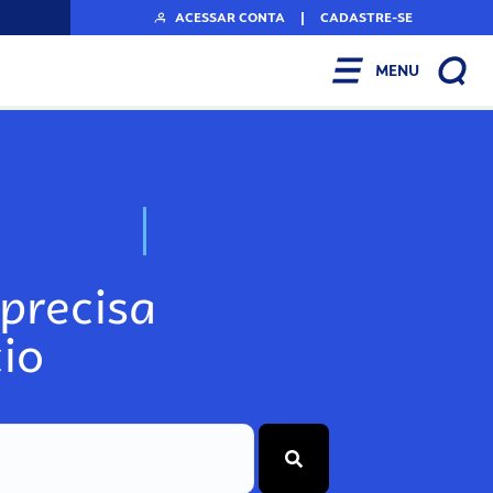
ACESSAR CONTA
|
CADASTRE-SE
MENU
N
o
s
s
o
s
P
o
precisa
io