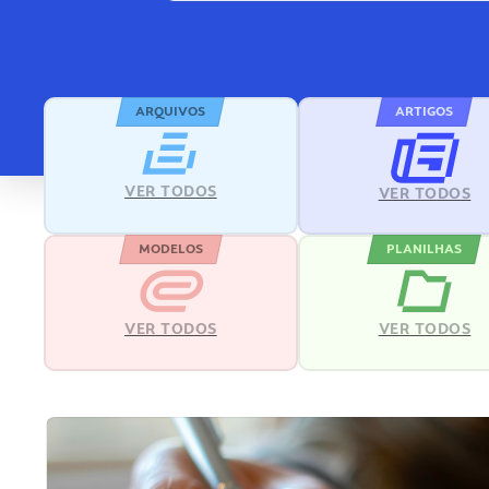
ARQUIVOS
ARTIGOS
VER TODOS
VER TODOS
MODELOS
PLANILHAS
VER TODOS
VER TODOS