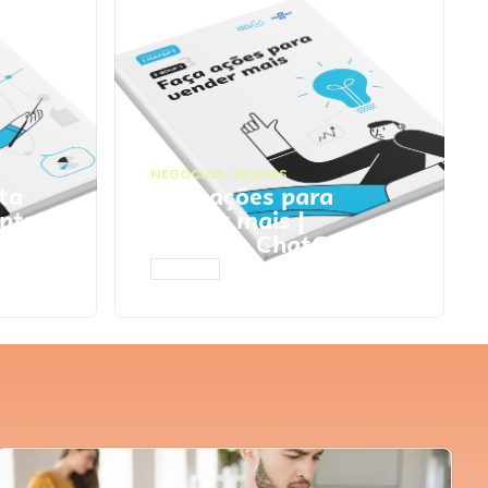
NEGÓCIOS
,
VENDAS
ta
Faça ações para
pts
vender mais |
Prompts ChatGPT
ACESSAR