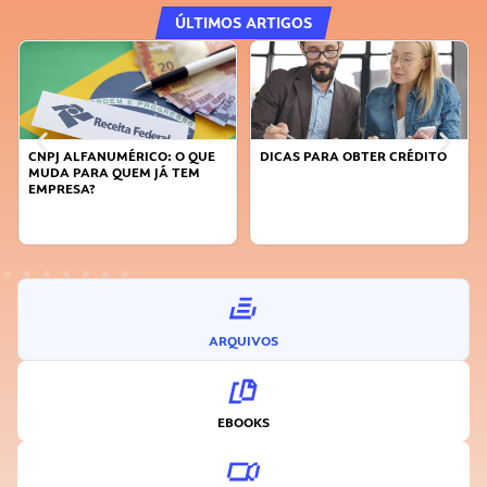
ÚLTIMOS ARTIGOS
O QUE
DICAS PARA OBTER CRÉDITO
FAÇA A DIFERENÇA: SEJA
TEM
SUSTENTÁVEL, SEJA
INOVADOR
ARQUIVOS
EBOOKS