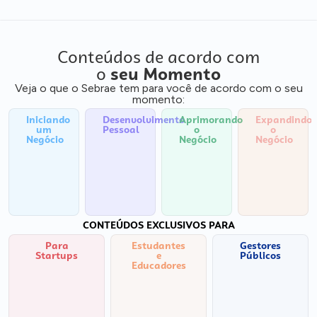
Conteúdos de acordo com
o
seu Momento
Veja o que o Sebrae tem para você de acordo com o seu
momento:
Iniciando
Desenvolvimento
Aprimorando
Expandindo
um
Pessoal
o
o
Negócio
Negócio
Negócio
CONTEÚDOS EXCLUSIVOS PARA
Para
Estudantes
Gestores
Startups
e
Públicos
Educadores