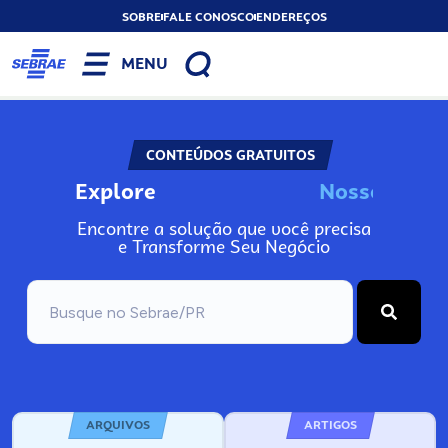
SOBRE
FALE CONOSCO
ENDEREÇOS
MENU
CONTEÚDOS GRATUITOS
Explore
N
o
s
s
o
s
A
Encontre a solução que você precisa
e Transforme Seu Negócio
ARQUIVOS
ARTIGOS