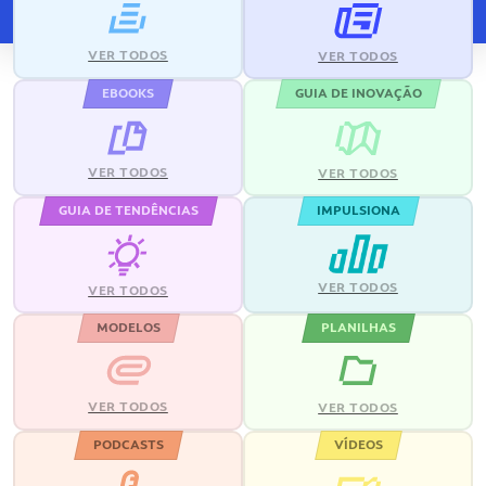
VER TODOS
VER TODOS
EBOOKS
GUIA DE INOVAÇÃO
VER TODOS
VER TODOS
GUIA DE TENDÊNCIAS
IMPULSIONA
VER TODOS
VER TODOS
MODELOS
PLANILHAS
VER TODOS
VER TODOS
PODCASTS
VÍDEOS