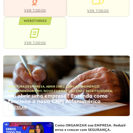
VER TODOS
VER TODOS
WEBSTORIES
VER TODOS
ABERTURA DE EMPRESA
,
ABRIR CNPJ
,
CNPJ ALFANUMÉRICO
,
EMPREENDEDORISMO
,
NOVO FORMATO DE CNPJ
,
RECEITA FEDERAL
Vai abrir uma empresa? Entenda como
funciona o novo CNPJ Alfanumérico
ACESSAR
Como ORGANIZAR sua EMPRESA. Reduzir
erros e crescer com SEGURANÇA.