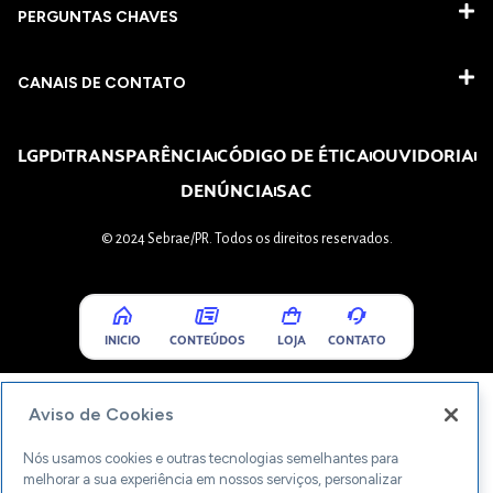
PERGUNTAS CHAVES​
CANAIS DE CONTATO
LGPD
TRANSPARÊNCIA
CÓDIGO DE ÉTICA
OUVIDORIA
DENÚNCIA
SAC
© 2024 Sebrae/PR. Todos os direitos reservados.
INICIO
CONTEÚDOS
LOJA
CONTATO
Aviso de Cookies
Nós usamos cookies e outras tecnologias semelhantes para
melhorar a sua experiência em nossos serviços, personalizar