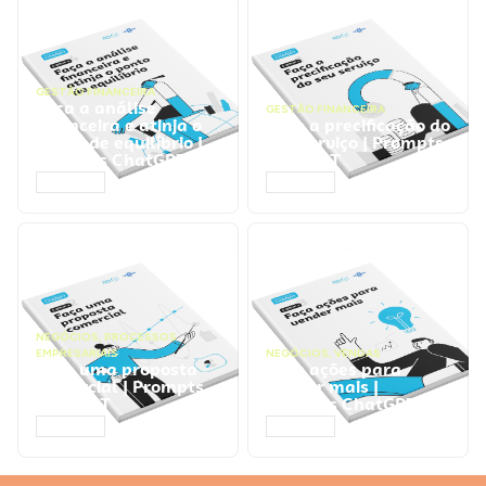
GESTÃO FINANCEIRA
Faça a análise
GESTÃO FINANCEIRA
financeira e atinja o
Faça a precificação do
ponto de equilíbrio |
seu serviço | Prompts
Prompts ChatGPT
ChatGPT
ACESSAR
ACESSAR
NEGÓCIOS
,
PROCESSOS
EMPRESARIAIS
NEGÓCIOS
,
VENDAS
Faça uma proposta
Faça ações para
comercial | Prompts
vender mais |
ChatGPT
Prompts ChatGPT
ACESSAR
ACESSAR