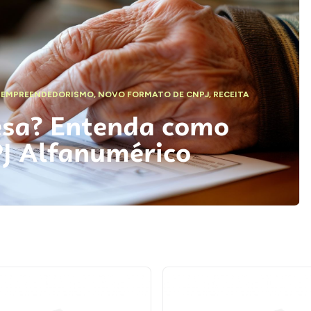
,
EMPREENDEDORISMO
,
NOVO FORMATO DE CNPJ
,
RECEITA
esa? Entenda como
PJ Alfanumérico