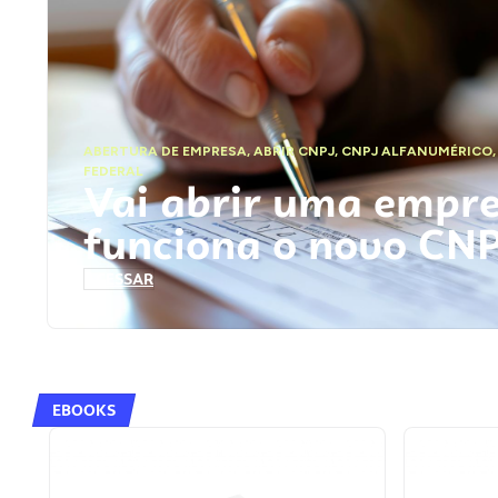
ABERTURA DE EMPRESA
,
ABRIR CNPJ
,
CNPJ ALFANUMÉRICO
FEDERAL
Vai abrir uma empr
funciona o novo CN
ACESSAR
EBOOKS