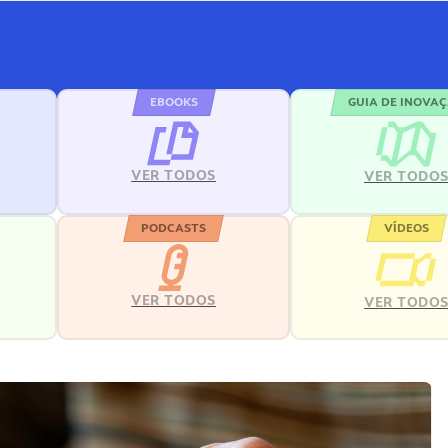
EBOOKS
GUIA DE INOVA
VER TODOS
VER TODO
PODCASTS
VÍDEOS
VER TODOS
VER TODO