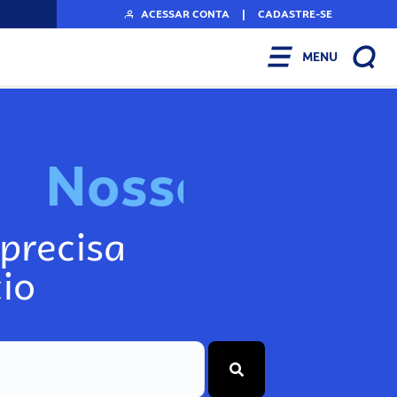
ACESSAR CONTA
|
CADASTRE-SE
MENU
N
o
s
s
o
s
I
n
f
o
g
precisa
io