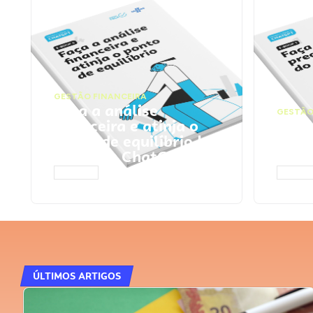
GESTÃO FINANCEIRA
Faça a análise
GESTÃO
financeira e atinja o
Faça
ponto de equilíbrio |
seu 
Prompts ChatGPT
Cha
ACESSAR
ACESS
ÚLTIMOS ARTIGOS