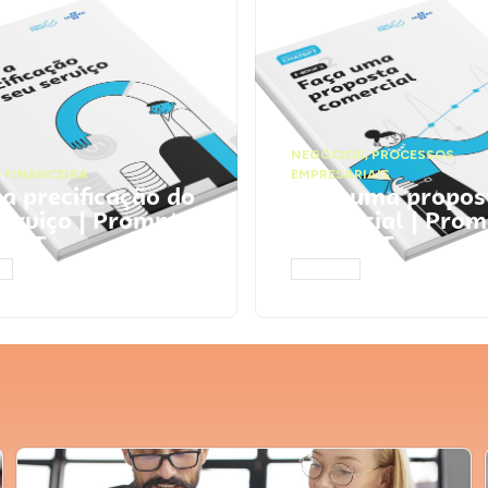
NEGÓCIOS
,
PROCESSOS
 FINANCEIRA
EMPRESARIAIS
 a precificação do
Faça uma propos
serviço | Prompts
comercial | Prom
tGPT
ChatGPT
AR
ACESSAR