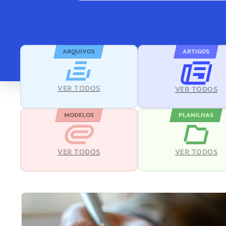
ARQUIVOS
ARTIGOS
VER TODOS
VER TODOS
MODELOS
PLANILHAS
VER TODOS
VER TODOS