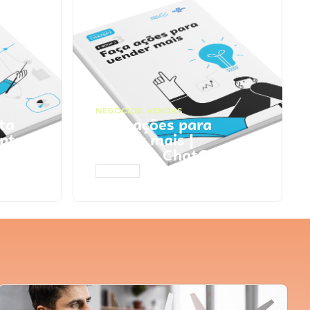
NEGÓCIOS
,
VENDAS
ta
Faça ações para
pts
vender mais |
Prompts ChatGPT
ACESSAR