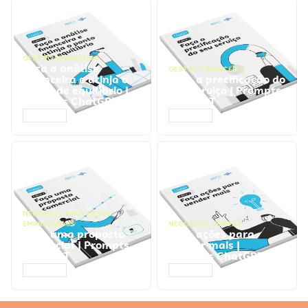
GESTÃO FINANCEIRA
Faça a análise
GESTÃO FINANCEIRA
financeira e atinja o
Faça a precificação do
ponto de equilíbrio |
seu serviço | Prompts
Prompts ChatGPT
ChatGPT
ACESSAR
ACESSAR
NEGÓCIOS
,
PROCESSOS
EMPRESARIAIS
NEGÓCIOS
,
VENDAS
Faça uma proposta
Faça ações para
comercial | Prompts
vender mais |
ChatGPT
Prompts ChatGPT
ACESSAR
ACESSAR