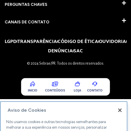
PERGUNTAS CHAVES​
CANAIS DE CONTATO
LGPD
TRANSPARÊNCIA
CÓDIGO DE ÉTICA
OUVIDORIA
DENÚNCIA
SAC
© 2024 Sebrae/PR. Todos os direitos reservados.
INICIO
CONTEÚDOS
LOJA
CONTATO
Aviso de Cookies
Nós usamos cookies e outras tecnologias semelhantes para
melhorar a sua experiência em nossos serviços, personalizar