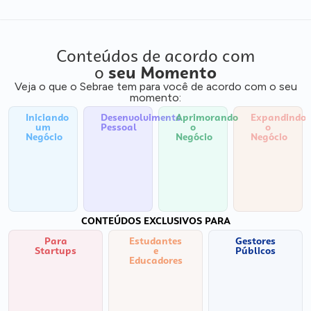
Conteúdos de acordo com
o
seu Momento
Veja o que o Sebrae tem para você de acordo com o seu
momento:
Iniciando
Desenvolvimento
Aprimorando
Expandindo
um
Pessoal
o
o
Negócio
Negócio
Negócio
CONTEÚDOS EXCLUSIVOS PARA
Para
Estudantes
Gestores
Startups
e
Públicos
Educadores