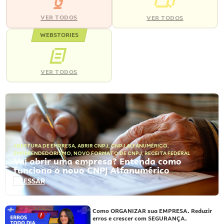
VER TODOS
VER TODOS
WEBSTORIES
VER TODOS
ABERTURA DE EMPRESA
,
ABRIR CNPJ
,
CNPJ ALFANUMÉRICO
,
EMPREENDEDORISMO
,
NOVO FORMATO DE CNPJ
,
RECEITA FEDERAL
Vai abrir uma empresa? Entenda como
funciona o novo CNPJ Alfanumérico
ACESSAR
Como ORGANIZAR sua EMPRESA. Reduzir
erros e crescer com SEGURANÇA.