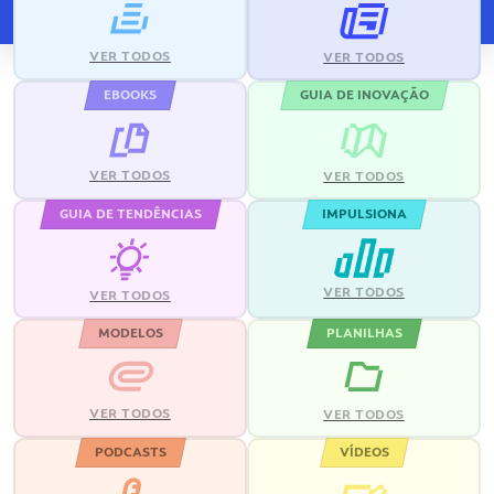
VER TODOS
VER TODOS
EBOOKS
GUIA DE INOVAÇÃO
VER TODOS
VER TODOS
GUIA DE TENDÊNCIAS
IMPULSIONA
VER TODOS
VER TODOS
MODELOS
PLANILHAS
VER TODOS
VER TODOS
PODCASTS
VÍDEOS