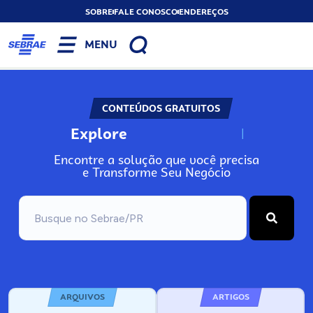
SOBRE
FALE CONOSCO
ENDEREÇOS
MENU
CONTEÚDOS GRATUITOS
Explore
N
o
s
s
o
s
A
Encontre a solução que você precisa
e Transforme Seu Negócio
ARQUIVOS
ARTIGOS