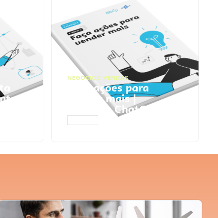
NEGÓCIOS
,
VENDAS
ta
Faça ações para
pts
vender mais |
Prompts ChatGPT
ACESSAR