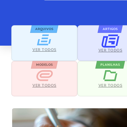
ARQUIVOS
ARTIGOS
VER TODOS
VER TODOS
MODELOS
PLANILHAS
VER TODOS
VER TODOS