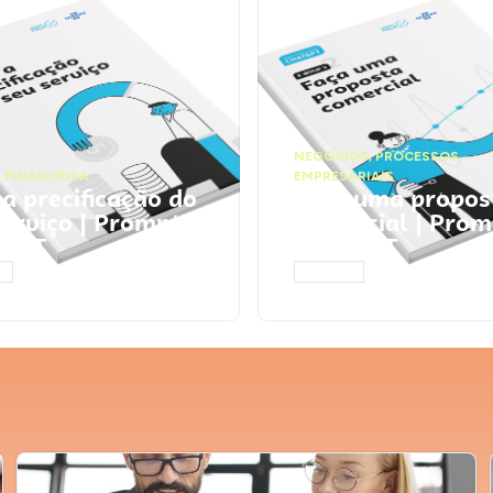
NEGÓCIOS
,
PROCESSOS
 FINANCEIRA
EMPRESARIAIS
 a precificação do
Faça uma propos
serviço | Prompts
comercial | Prom
tGPT
ChatGPT
AR
ACESSAR