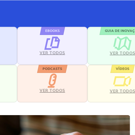
EBOOKS
GUIA DE INOVA
VER TODOS
VER TODO
PODCASTS
VÍDEOS
VER TODOS
VER TODO