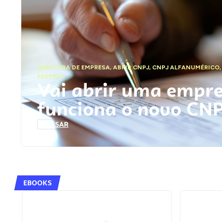
ABERTURA DE EMPRESA
,
ABRIR CNPJ
,
CNPJ ALFANUMÉRICO
FEDERAL
Vai abrir uma empr
funciona o novo CN
ACESSAR
EBOOKS