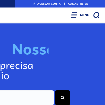
ACESSAR CONTA
|
CADASTRE-SE
MENU
N
o
s
s
o
s
A
r
precisa
io