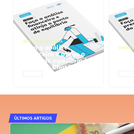
GESTÃO FINANCEIRA
Faça a análise
GESTÃO
financeira e atinja o
Faça
ponto de equilíbrio |
seu 
Prompts ChatGPT
Cha
ACESSAR
ACESS
ÚLTIMOS ARTIGOS