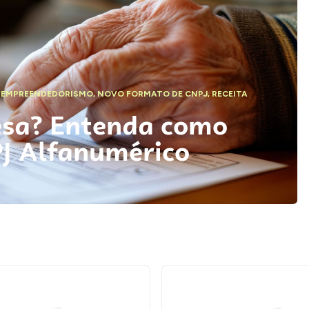
,
EMPREENDEDORISMO
,
NOVO FORMATO DE CNPJ
,
RECEITA
esa? Entenda como
PJ Alfanumérico