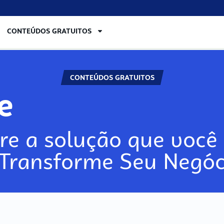
CONTEÚDOS GRATUITOS
CONTEÚDOS GRATUITOS
lore
re a solução que você 
 Transforme Seu Negóc