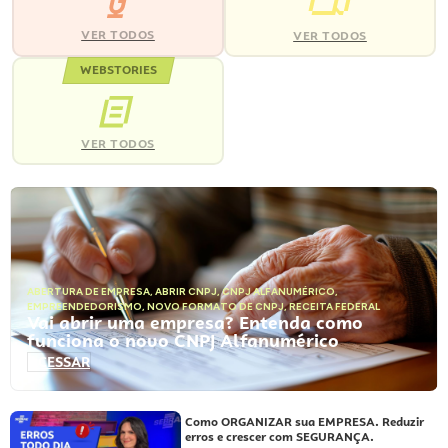
VER TODOS
VER TODOS
WEBSTORIES
VER TODOS
ABERTURA DE EMPRESA
,
ABRIR CNPJ
,
CNPJ ALFANUMÉRICO
,
EMPREENDEDORISMO
,
NOVO FORMATO DE CNPJ
,
RECEITA FEDERAL
Vai abrir uma empresa? Entenda como
funciona o novo CNPJ Alfanumérico
ACESSAR
Como ORGANIZAR sua EMPRESA. Reduzir
erros e crescer com SEGURANÇA.