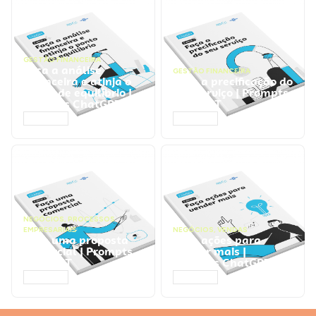
GESTÃO FINANCEIRA
Faça a análise
GESTÃO FINANCEIRA
financeira e atinja o
Faça a precificação do
ponto de equilíbrio |
seu serviço | Prompts
Prompts ChatGPT
ChatGPT
ACESSAR
ACESSAR
NEGÓCIOS
,
PROCESSOS
EMPRESARIAIS
NEGÓCIOS
,
VENDAS
Faça uma proposta
Faça ações para
comercial | Prompts
vender mais |
ChatGPT
Prompts ChatGPT
ACESSAR
ACESSAR