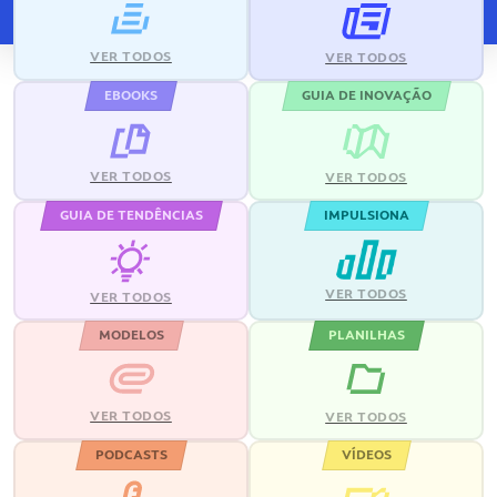
VER TODOS
VER TODOS
EBOOKS
GUIA DE INOVAÇÃO
VER TODOS
VER TODOS
GUIA DE TENDÊNCIAS
IMPULSIONA
VER TODOS
VER TODOS
MODELOS
PLANILHAS
VER TODOS
VER TODOS
PODCASTS
VÍDEOS