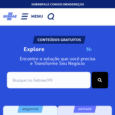
SOBRE
FALE CONOSCO
ENDEREÇOS
MENU
CONTEÚDOS GRATUITOS
Explore
N
o
s
s
o
s
P
o
Encontre a solução que você precisa
e Transforme Seu Negócio
ARQUIVOS
ARTIGOS