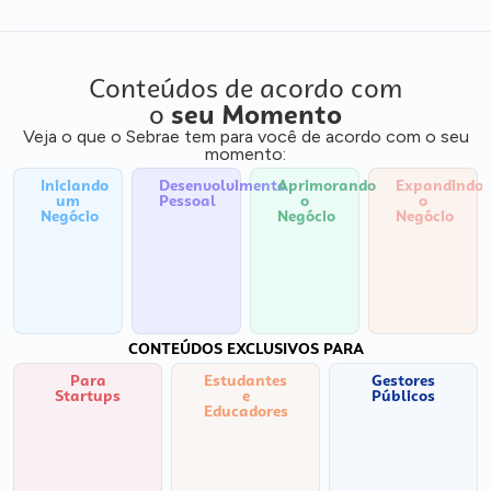
Conteúdos de acordo com
o
seu Momento
Veja o que o Sebrae tem para você de acordo com o seu
momento:
Iniciando
Desenvolvimento
Aprimorando
Expandindo
um
Pessoal
o
o
Negócio
Negócio
Negócio
CONTEÚDOS EXCLUSIVOS PARA
Para
Estudantes
Gestores
Startups
e
Públicos
Educadores