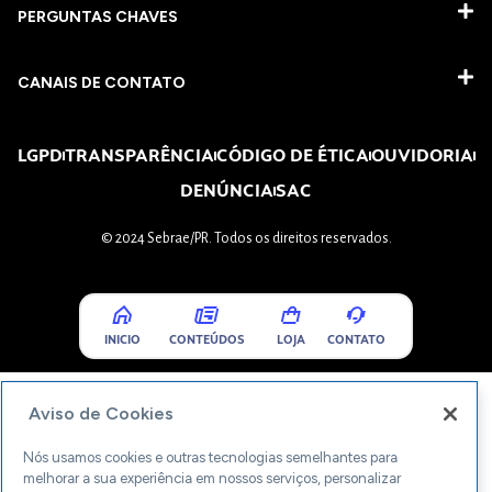
PERGUNTAS CHAVES​
CANAIS DE CONTATO
LGPD
TRANSPARÊNCIA
CÓDIGO DE ÉTICA
OUVIDORIA
DENÚNCIA
SAC
© 2024 Sebrae/PR. Todos os direitos reservados.
INICIO
CONTEÚDOS
LOJA
CONTATO
Aviso de Cookies
Nós usamos cookies e outras tecnologias semelhantes para
melhorar a sua experiência em nossos serviços, personalizar