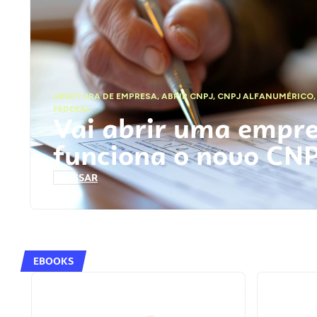
ABERTURA DE EMPRESA
,
ABRIR CNPJ
,
CNPJ ALFANUMÉRICO
FEDERAL
Vai abrir uma empr
funciona o novo CN
ACESSAR
EBOOKS