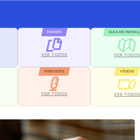
EBOOKS
GUIA DE INOVA
VER TODOS
VER TODO
PODCASTS
VÍDEOS
VER TODOS
VER TODO