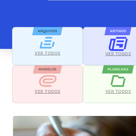
ARQUIVOS
ARTIGOS
VER TODOS
VER TODOS
MODELOS
PLANILHAS
VER TODOS
VER TODOS