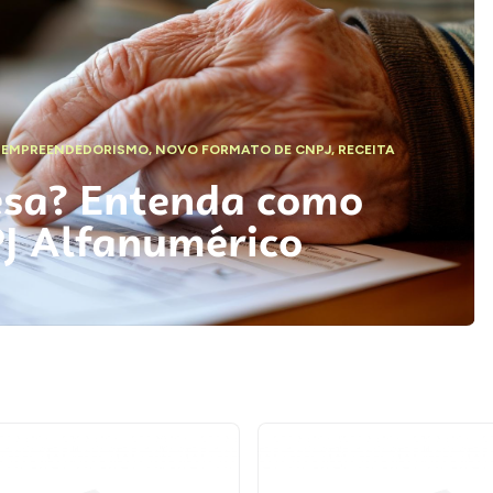
,
EMPREENDEDORISMO
,
NOVO FORMATO DE CNPJ
,
RECEITA
esa? Entenda como
PJ Alfanumérico