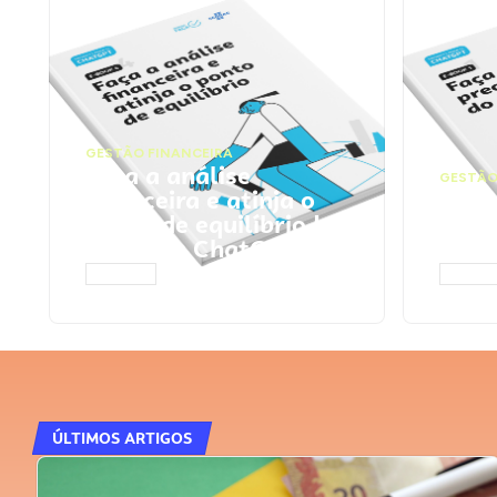
GESTÃO FINANCEIRA
Faça a análise
GESTÃO
financeira e atinja o
Faça
ponto de equilíbrio |
seu 
Prompts ChatGPT
Cha
ACESSAR
ACESS
ÚLTIMOS ARTIGOS