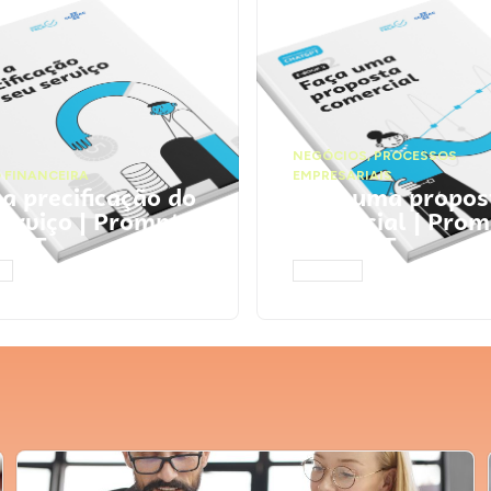
NEGÓCIOS
,
PROCESSOS
 FINANCEIRA
EMPRESARIAIS
 a precificação do
Faça uma propos
serviço | Prompts
comercial | Prom
tGPT
ChatGPT
AR
ACESSAR