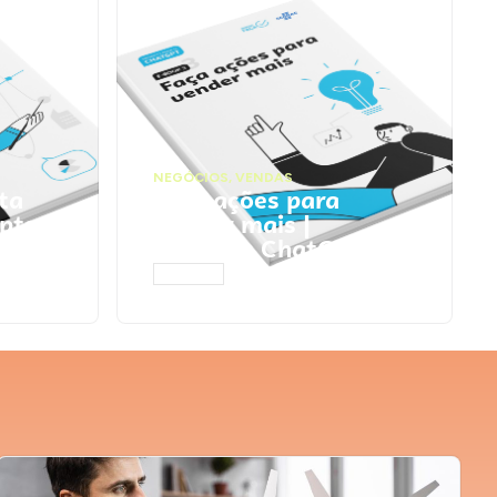
NEGÓCIOS
,
VENDAS
ta
Faça ações para
pts
vender mais |
Prompts ChatGPT
ACESSAR