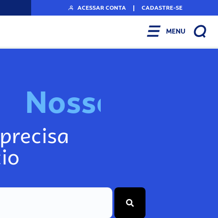
ACESSAR CONTA
|
CADASTRE-SE
MENU
N
o
s
s
o
s
I
n
f
o
g
precisa
io