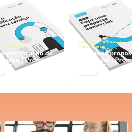
NEGÓCIOS
,
PROCESSOS
 FINANCEIRA
EMPRESARIAIS
 a precificação do
Faça uma propos
serviço | Prompts
comercial | Prom
tGPT
ChatGPT
AR
ACESSAR