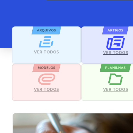
ARQUIVOS
ARTIGOS
VER TODOS
VER TODOS
MODELOS
PLANILHAS
VER TODOS
VER TODOS