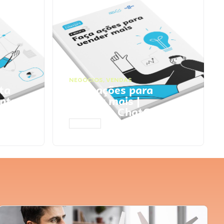
NEGÓCIOS
,
VENDAS
ta
Faça ações para
pts
vender mais |
Prompts ChatGPT
ACESSAR