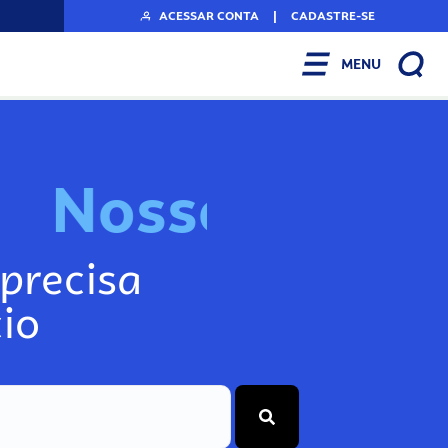
ACESSAR CONTA
|
CADASTRE-SE
MENU
N
o
s
s
o
s
I
n
f
o
g
precisa
io