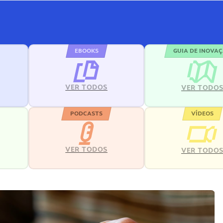
EBOOKS
GUIA DE INOVA
VER TODOS
VER TODO
PODCASTS
VÍDEOS
VER TODOS
VER TODO