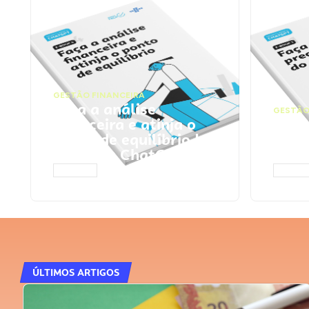
GESTÃO FINANCEIRA
Faça a análise
GESTÃO
financeira e atinja o
Faça
ponto de equilíbrio |
seu 
Prompts ChatGPT
Cha
ACESSAR
ACESS
ÚLTIMOS ARTIGOS