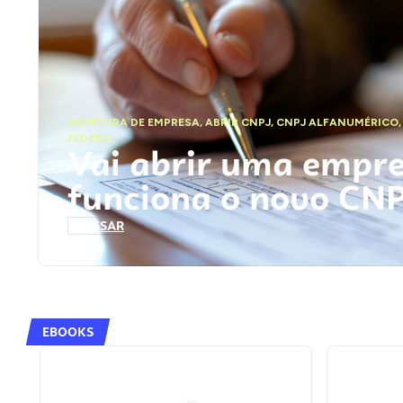
ABERTURA DE EMPRESA
,
ABRIR CNPJ
,
CNPJ ALFANUMÉRICO
FEDERAL
Vai abrir uma empr
funciona o novo CN
ACESSAR
EBOOKS