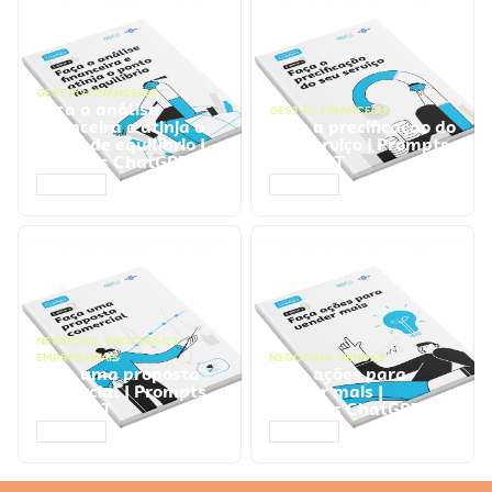
GESTÃO FINANCEIRA
Faça a análise
GESTÃO FINANCEIRA
financeira e atinja o
Faça a precificação do
ponto de equilíbrio |
seu serviço | Prompts
Prompts ChatGPT
ChatGPT
ACESSAR
ACESSAR
NEGÓCIOS
,
PROCESSOS
EMPRESARIAIS
NEGÓCIOS
,
VENDAS
Faça uma proposta
Faça ações para
comercial | Prompts
vender mais |
ChatGPT
Prompts ChatGPT
ACESSAR
ACESSAR