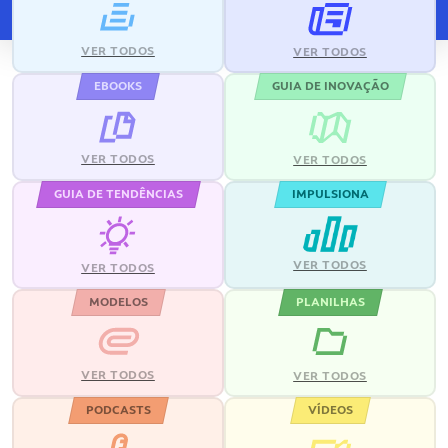
VER TODOS
VER TODOS
EBOOKS
GUIA DE INOVAÇÃO
VER TODOS
VER TODOS
GUIA DE TENDÊNCIAS
IMPULSIONA
VER TODOS
VER TODOS
MODELOS
PLANILHAS
VER TODOS
VER TODOS
PODCASTS
VÍDEOS