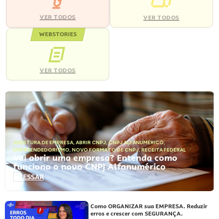
VER TODOS
VER TODOS
WEBSTORIES
VER TODOS
ABERTURA DE EMPRESA
,
ABRIR CNPJ
,
CNPJ ALFANUMÉRICO
,
EMPREENDEDORISMO
,
NOVO FORMATO DE CNPJ
,
RECEITA FEDERAL
Vai abrir uma empresa? Entenda como
funciona o novo CNPJ Alfanumérico
ACESSAR
Como ORGANIZAR sua EMPRESA. Reduzir
erros e crescer com SEGURANÇA.