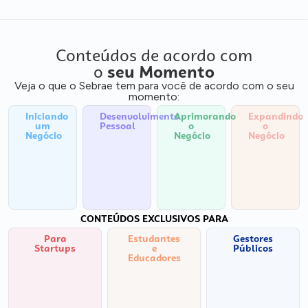
Conteúdos de acordo com
o
seu Momento
Veja o que o Sebrae tem para você de acordo com o seu
momento:
Iniciando
Desenvolvimento
Aprimorando
Expandindo
um
Pessoal
o
o
Negócio
Negócio
Negócio
CONTEÚDOS EXCLUSIVOS PARA
Para
Estudantes
Gestores
Startups
e
Públicos
Educadores