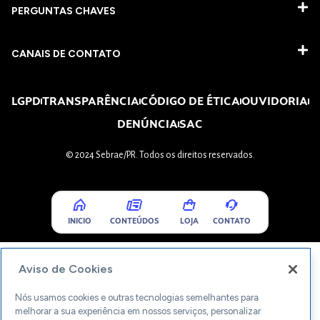
PERGUNTAS CHAVES​
CANAIS DE CONTATO
LGPD
TRANSPARÊNCIA
CÓDIGO DE ÉTICA
OUVIDORIA
DENÚNCIA
SAC
© 2024 Sebrae/PR. Todos os direitos reservados.
INICIO
CONTEÚDOS
LOJA
CONTATO
Aviso de Cookies
Nós usamos cookies e outras tecnologias semelhantes para
melhorar a sua experiência em nossos serviços, personalizar