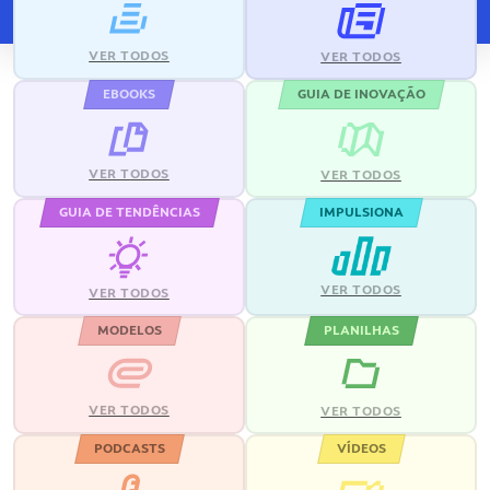
VER TODOS
VER TODOS
EBOOKS
GUIA DE INOVAÇÃO
VER TODOS
VER TODOS
GUIA DE TENDÊNCIAS
IMPULSIONA
VER TODOS
VER TODOS
MODELOS
PLANILHAS
VER TODOS
VER TODOS
PODCASTS
VÍDEOS