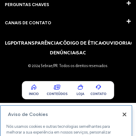
PERGUNTAS CHAVES​
CANAIS DE CONTATO
LGPD
TRANSPARÊNCIA
CÓDIGO DE ÉTICA
OUVIDORIA
DENÚNCIA
SAC
© 2024 Sebrae/PR. Todos os direitos reservados.
INICIO
CONTEÚDOS
LOJA
CONTATO
Aviso de Cookies
Nós usamos cookies e outras tecnologias semelhantes para
melhorar a sua experiência em nossos serviços, personalizar