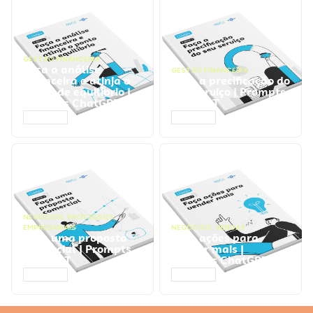
GESTÃO FINANCEIRA
Faça a análise
GESTÃO FINANCEIRA
financeira e atinja o
Faça a precificação do
ponto de equilíbrio |
seu serviço | Prompts
Prompts ChatGPT
ChatGPT
ACESSAR
ACESSAR
NEGÓCIOS
,
PROCESSOS
EMPRESARIAIS
NEGÓCIOS
,
VENDAS
Faça uma proposta
Faça ações para
comercial | Prompts
vender mais |
ChatGPT
Prompts ChatGPT
ACESSAR
ACESSAR