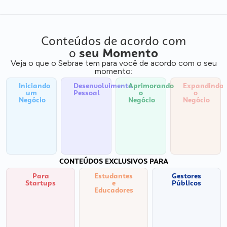
Conteúdos de acordo com
o
seu Momento
Veja o que o Sebrae tem para você de acordo com o seu
momento:
Iniciando
Desenvolvimento
Aprimorando
Expandindo
um
Pessoal
o
o
Negócio
Negócio
Negócio
CONTEÚDOS EXCLUSIVOS PARA
Para
Estudantes
Gestores
Startups
e
Públicos
Educadores