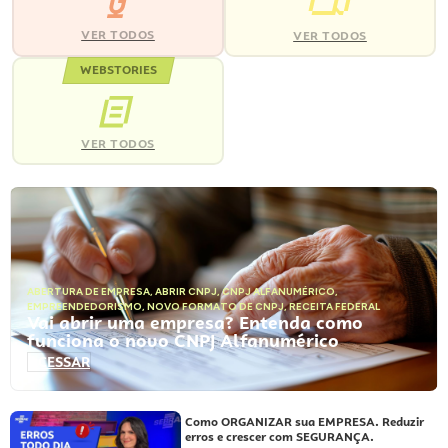
VER TODOS
VER TODOS
WEBSTORIES
VER TODOS
ABERTURA DE EMPRESA
,
ABRIR CNPJ
,
CNPJ ALFANUMÉRICO
,
EMPREENDEDORISMO
,
NOVO FORMATO DE CNPJ
,
RECEITA FEDERAL
Vai abrir uma empresa? Entenda como
funciona o novo CNPJ Alfanumérico
ACESSAR
Como ORGANIZAR sua EMPRESA. Reduzir
erros e crescer com SEGURANÇA.