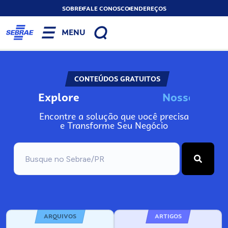
SOBRE
FALE CONOSCO
ENDEREÇOS
MENU
CONTEÚDOS GRATUITOS
Explore
N
o
s
s
o
s
I
n
f
o
Encontre a solução que você precisa
e Transforme Seu Negócio
ARQUIVOS
ARTIGOS