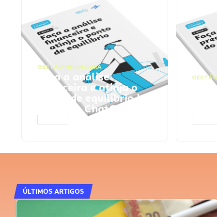
GESTÃO FINANCEIRA
Faça a análise
GESTÃO
financeira e atinja o
Faça
ponto de equilíbrio |
seu 
Prompts ChatGPT
Cha
ACESSAR
ACESS
ÚLTIMOS ARTIGOS