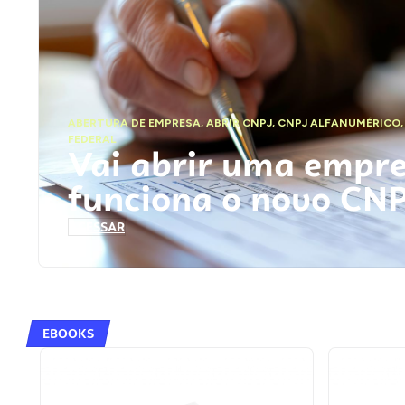
ABERTURA DE EMPRESA
,
ABRIR CNPJ
,
CNPJ ALFANUMÉRICO
FEDERAL
Vai abrir uma empr
funciona o novo CN
ACESSAR
EBOOKS