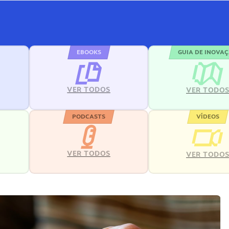
EBOOKS
GUIA DE INOVA
VER TODOS
VER TODO
PODCASTS
VÍDEOS
VER TODOS
VER TODO