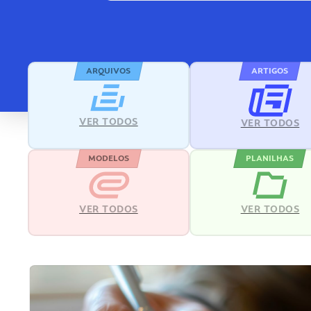
ARQUIVOS
ARTIGOS
VER TODOS
VER TODOS
MODELOS
PLANILHAS
VER TODOS
VER TODOS