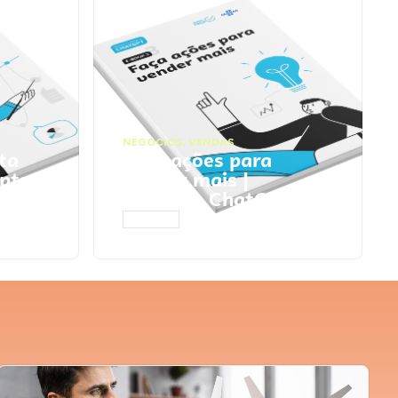
NEGÓCIOS
,
VENDAS
ta
Faça ações para
pts
vender mais |
Prompts ChatGPT
ACESSAR