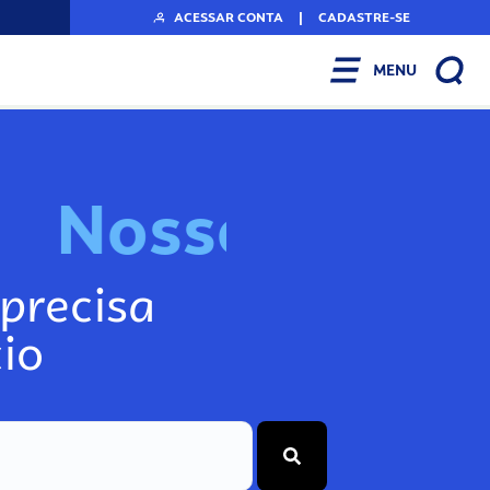
ACESSAR CONTA
|
CADASTRE-SE
MENU
N
o
s
s
o
s
I
n
f
o
g
precisa
io