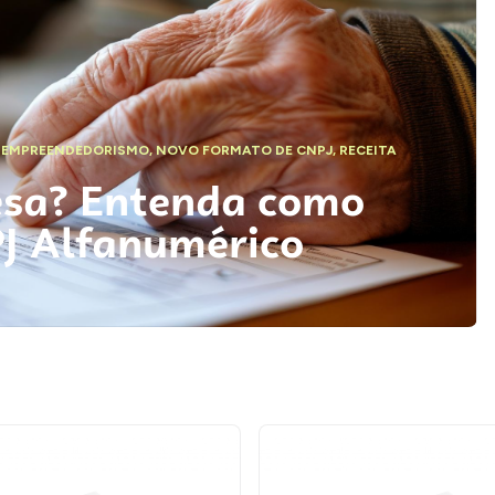
,
EMPREENDEDORISMO
,
NOVO FORMATO DE CNPJ
,
RECEITA
esa? Entenda como
PJ Alfanumérico