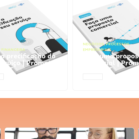
NEGÓCIOS
,
PROCESSOS
 FINANCEIRA
EMPRESARIAIS
 a precificação do
Faça uma propos
serviço | Prompts
comercial | Prom
tGPT
ChatGPT
AR
ACESSAR