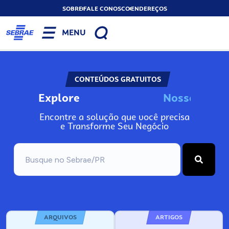
SOBRE
FALE CONOSCO
ENDEREÇOS
MENU
CONTEÚDOS GRATUITOS
Explore
N
o
s
s
o
s
I
n
f
Encontre a solução que você precisa
e Transforme Seu Negócio
ARQUIVOS
ARTIGOS