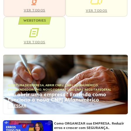
VER TODOS
VER TODOS
WEBSTORIES
VER TODOS
ABERTURA DE EMPRESA
,
ABRIR CNPJ
,
CNPJ ALFANUMÉRICO
,
EMPREENDEDORISMO
,
NOVO FORMATO DE CNPJ
,
RECEITA FEDERAL
Vai abrir uma empresa? Entenda como
funciona o novo CNPJ Alfanumérico
ACESSAR
Como ORGANIZAR sua EMPRESA. Reduzir
erros e crescer com SEGURANÇA.