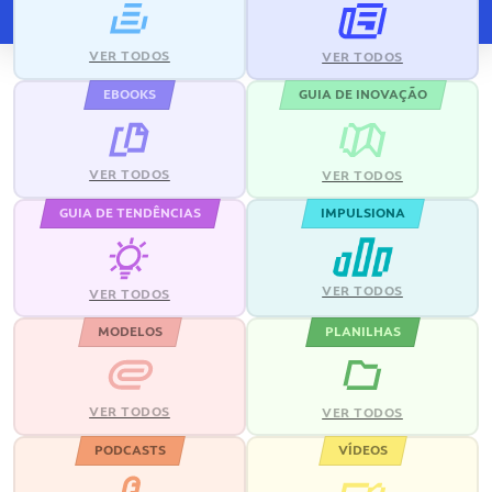
VER TODOS
VER TODOS
EBOOKS
GUIA DE INOVAÇÃO
VER TODOS
VER TODOS
GUIA DE TENDÊNCIAS
IMPULSIONA
VER TODOS
VER TODOS
MODELOS
PLANILHAS
VER TODOS
VER TODOS
PODCASTS
VÍDEOS