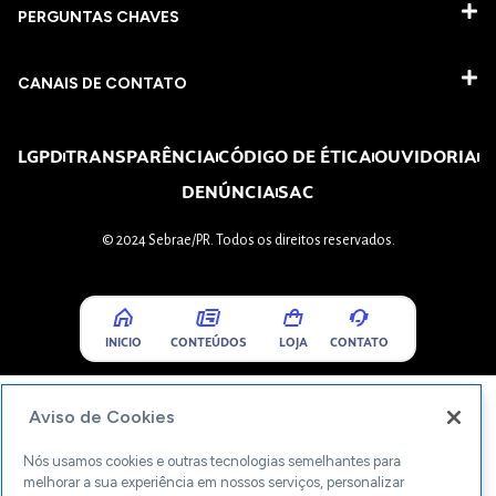
PERGUNTAS CHAVES​
CANAIS DE CONTATO
LGPD
TRANSPARÊNCIA
CÓDIGO DE ÉTICA
OUVIDORIA
DENÚNCIA
SAC
© 2024 Sebrae/PR. Todos os direitos reservados.
INICIO
CONTEÚDOS
LOJA
CONTATO
Aviso de Cookies
Nós usamos cookies e outras tecnologias semelhantes para
melhorar a sua experiência em nossos serviços, personalizar