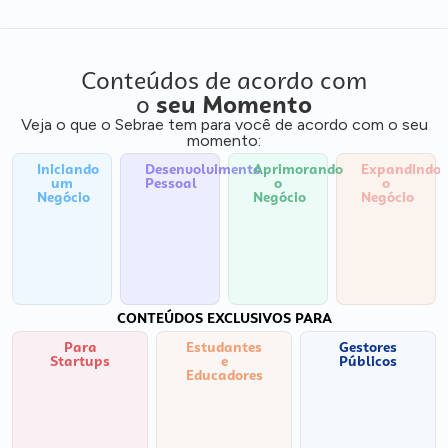
Conteúdos de acordo com
o
seu Momento
Veja o que o Sebrae tem para você de acordo com o seu
momento:
Iniciando
Desenvolvimento
Aprimorando
Expandindo
um
Pessoal
o
o
Negócio
Negócio
Negócio
CONTEÚDOS EXCLUSIVOS PARA
Para
Estudantes
Gestores
Startups
e
Públicos
Educadores