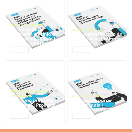
GESTÃO FINANCEIRA
Faça a análise
GESTÃO FINANCEIRA
financeira e atinja o
Faça a precificação do
ponto de equilíbrio |
seu serviço | Prompts
Prompts ChatGPT
ChatGPT
ACESSAR
ACESSAR
NEGÓCIOS
,
PROCESSOS
EMPRESARIAIS
NEGÓCIOS
,
VENDAS
Faça uma proposta
Faça ações para
comercial | Prompts
vender mais |
ChatGPT
Prompts ChatGPT
ACESSAR
ACESSAR