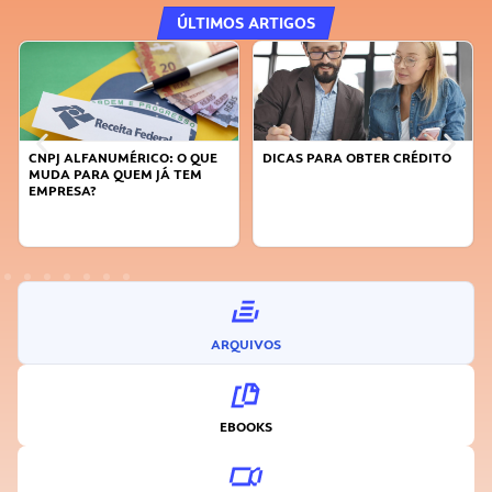
ÚLTIMOS ARTIGOS
CNPJ ALFANUMÉRICO: O QUE
DICAS PARA OBTER CRÉDITO
FA
MUDA PARA QUEM JÁ TEM
SU
EMPRESA?
I
ARQUIVOS
EBOOKS