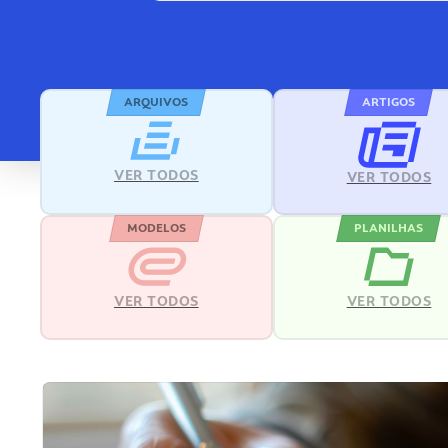
ARQUIVOS
ARTIGOS
VER TODOS
VER TODOS
MODELOS
PLANILHAS
VER TODOS
VER TODOS