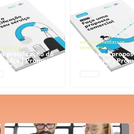
NEGÓCIOS
,
PROCESSOS
 FINANCEIRA
EMPRESARIAIS
 a precificação do
Faça uma propos
serviço | Prompts
comercial | Prom
tGPT
ChatGPT
AR
ACESSAR