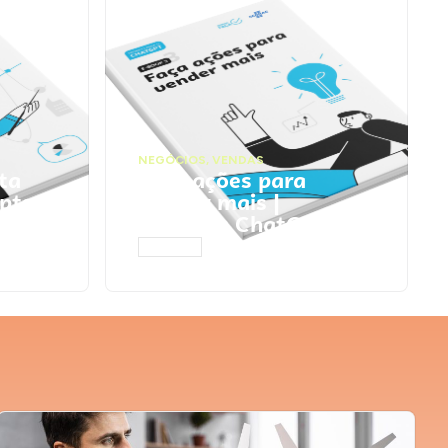
NEGÓCIOS
,
VENDAS
ta
Faça ações para
pts
vender mais |
Prompts ChatGPT
ACESSAR