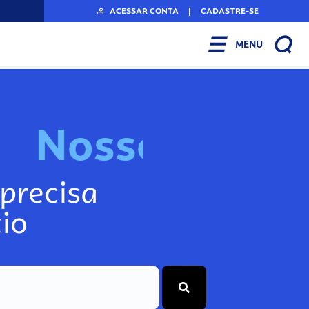
ACESSAR CONTA
|
CADASTRE-SE
MENU
N
o
s
s
o
s
I
n
f
o
g
precisa
io