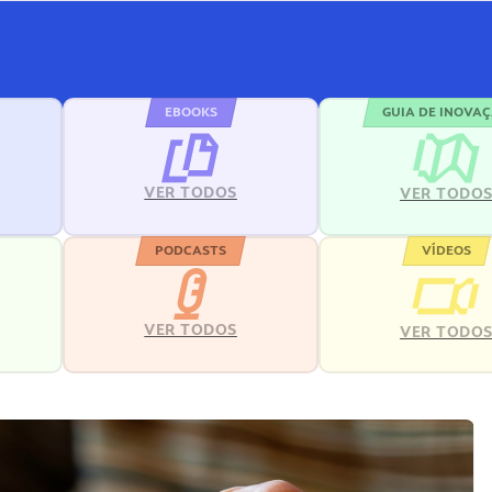
EBOOKS
GUIA DE INOVA
VER TODOS
VER TODO
PODCASTS
VÍDEOS
VER TODOS
VER TODO