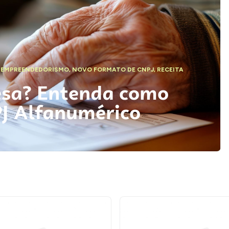
,
EMPREENDEDORISMO
,
NOVO FORMATO DE CNPJ
,
RECEITA
esa? Entenda como
PJ Alfanumérico