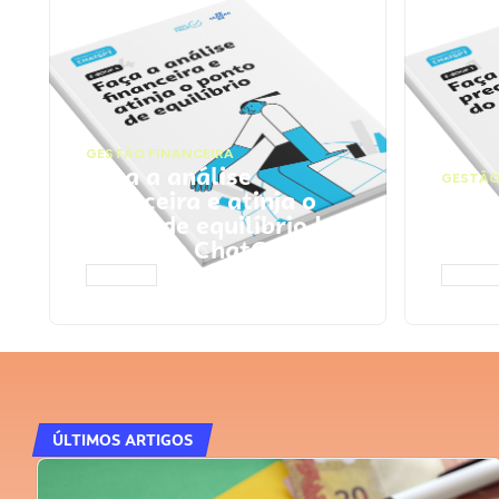
GESTÃO FINANCEIRA
Faça a análise
GESTÃO
financeira e atinja o
Faça
ponto de equilíbrio |
seu 
Prompts ChatGPT
Cha
ACESSAR
ACESS
ÚLTIMOS ARTIGOS