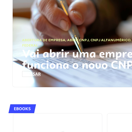
ABERTURA DE EMPRESA
,
ABRIR CNPJ
,
CNPJ ALFANUMÉRICO
FEDERAL
Vai abrir uma empr
funciona o novo CN
ACESSAR
EBOOKS